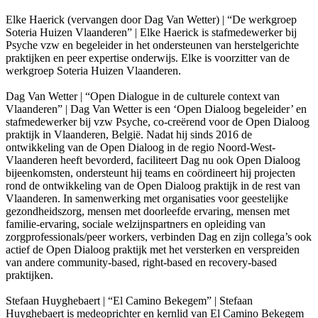
Elke Haerick (vervangen door Dag Van Wetter) | “De werkgroep
Soteria Huizen Vlaanderen” | Elke Haerick is stafmedewerker bij
Psyche vzw en begeleider in het ondersteunen van herstelgerichte
praktijken en peer expertise onderwijs. Elke is voorzitter van de
werkgroep Soteria Huizen Vlaanderen.
Dag Van Wetter | “Open Dialogue in de culturele context van
Vlaanderen” | Dag Van Wetter is een ‘Open Dialoog begeleider’ en
stafmedewerker bij vzw Psyche, co-creërend voor de Open Dialoog
praktijk in Vlaanderen, België. Nadat hij sinds 2016 de
ontwikkeling van de Open Dialoog in de regio Noord-West-
Vlaanderen heeft bevorderd, faciliteert Dag nu ook Open Dialoog
bijeenkomsten, ondersteunt hij teams en coördineert hij projecten
rond de ontwikkeling van de Open Dialoog praktijk in de rest van
Vlaanderen. In samenwerking met organisaties voor geestelijke
gezondheidszorg, mensen met doorleefde ervaring, mensen met
familie-ervaring, sociale welzijnspartners en opleiding van
zorgprofessionals/peer workers, verbinden Dag en zijn collega’s ook
actief de Open Dialoog praktijk met het versterken en verspreiden
van andere community-based, right-based en recovery-based
praktijken.
Stefaan Huyghebaert | “El Camino Bekegem” | Stefaan
Huyghebaert is medeoprichter en kernlid van El Camino Bekegem