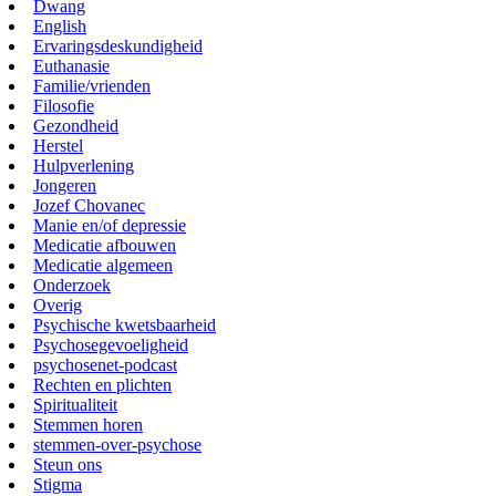
Dwang
English
Ervaringsdeskundigheid
Euthanasie
Familie/vrienden
Filosofie
Gezondheid
Herstel
Hulpverlening
Jongeren
Jozef Chovanec
Manie en/of depressie
Medicatie afbouwen
Medicatie algemeen
Onderzoek
Overig
Psychische kwetsbaarheid
Psychosegevoeligheid
psychosenet-podcast
Rechten en plichten
Spiritualiteit
Stemmen horen
stemmen-over-psychose
Steun ons
Stigma