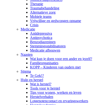
Therapie
Traumabehandeling
Alternatieve zorg
Mobiele teams
Vrijwillige en gedwongen opname
Crisis
Medicatie
Antidepressiva
Antipsychotica
Benzodiazepinen
Stemmingsstabilisatoren
Medicatie afbouwen
Naasten
Wat kun je doen voor een ander en jezelf?
Familieorganisaties
KOPP – Kinderen van ouders met
Stigma
Te Gek!?
Hulp en herstel
Wat is herstel?
Tools voor je herstel
Tips voor wonen, werken en leven
Herstelverhalen
Lotgenotencontact en ervaringswerkers