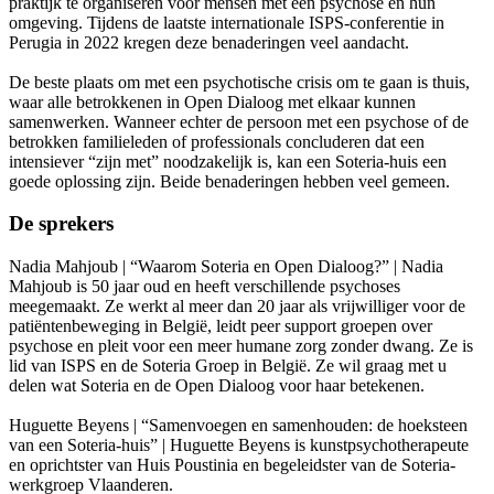
praktijk te organiseren voor mensen met een psychose en hun
omgeving. Tijdens de laatste internationale ISPS-conferentie in
Perugia in 2022 kregen deze benaderingen veel aandacht.
De beste plaats om met een psychotische crisis om te gaan is thuis,
waar alle betrokkenen in Open Dialoog met elkaar kunnen
samenwerken. Wanneer echter de persoon met een psychose of de
betrokken familieleden of professionals concluderen dat een
intensiever “zijn met” noodzakelijk is, kan een Soteria-huis een
goede oplossing zijn. Beide benaderingen hebben veel gemeen.
De sprekers
Nadia Mahjoub | “Waarom Soteria en Open Dialoog?” | Nadia
Mahjoub is 50 jaar oud en heeft verschillende psychoses
meegemaakt. Ze werkt al meer dan 20 jaar als vrijwilliger voor de
patiëntenbeweging in België, leidt peer support groepen over
psychose en pleit voor een meer humane zorg zonder dwang. Ze is
lid van ISPS en de Soteria Groep in België. Ze wil graag met u
delen wat Soteria en de Open Dialoog voor haar betekenen.
Huguette Beyens | “Samenvoegen en samenhouden: de hoeksteen
van een Soteria-huis” | Huguette Beyens is kunstpsychotherapeute
en oprichtster van Huis Poustinia en begeleidster van de Soteria-
werkgroep Vlaanderen.