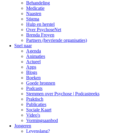
Behandeling
Medicatie
Naasten
Stigma
Hulp en herstel
Over PsychoseNet
Brenda Froyen
Partners (bevriende organisaties)
Snel naar
Agenda
Animaties
Actueel
Apps
Blogs
Boeken
Goede bronnen
Podcasts
Stemmen over Psychose | Podcastreeks
Praktisch
Publicaties
Sociale Kaart
Video's
Vormingsaanbod
Jongeren
Levenslang?