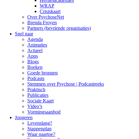
Herstelacademies
WRAP
Crisiskaart
Over PsychoseNet
Brenda Froyen
Partners (bevriende organisaties)
Snel naar
Agenda
Animaties
Actueel
Apps
Blogs
Boeken
Goede bronnen
Podcasts
Stemmen over Psychose | Podcastreeks
Praktisch
Publicaties
Sociale Kaart
Video’s
Vormingsaanbod
Jongeren
Levenslang?
Stappenplan
Waar naartoe?