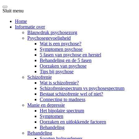
Sluit menu
Home
Informatie over
Blauwdruk psychosezorg
Psychosegevoeligheid
Wat is een psychose?
Symptomen psychose
5 fasen van psychose en herstel
Behandeling en de 5 fasen
Oorzaken van psychose
Tips bij psychose
Schizofrenie
Wat is schizofrenie?
Schizofreniespectrum vs psychosespectrum
Bestaat schizofrenie wel of niet?
Connecting to madness
Manie en depressie
Het bipolaire spectrum
Symptomen
Oorzaken en uitlokkende factoren
Behandeling
Behandeling
Soorten hulpverleners