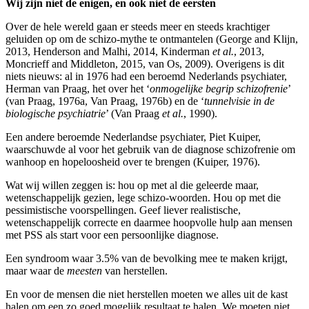
Wij zijn niet de enigen, en ook niet de eersten
Over de hele wereld gaan er steeds meer en steeds krachtiger
geluiden op om de schizo-mythe te ontmantelen (George and Klijn,
2013, Henderson and Malhi, 2014, Kinderman
et al.
, 2013,
Moncrieff and Middleton, 2015, van Os, 2009). Overigens is dit
niets nieuws: al in 1976 had een beroemd Nederlands psychiater,
Herman van Praag, het over het ‘
onmogelijke begrip schizofrenie
’
(van Praag, 1976a, Van Praag, 1976b) en de ‘
tunnelvisie in de
biologische psychiatrie
’ (Van Praag
et al.
, 1990).
Een andere beroemde Nederlandse psychiater, Piet Kuiper,
waarschuwde al voor het gebruik van de diagnose schizofrenie om
wanhoop en hopeloosheid over te brengen (Kuiper, 1976).
Wat wij willen zeggen is: hou op met al die geleerde maar,
wetenschappelijk gezien, lege schizo-woorden. Hou op met die
pessimistische voorspellingen. Geef liever realistische,
wetenschappelijk correcte en daarmee hoopvolle hulp aan mensen
met PSS als start voor een persoonlijke diagnose.
Een syndroom waar 3.5% van de bevolking mee te maken krijgt,
maar waar de
meesten
van herstellen.
En voor de mensen die niet herstellen moeten we alles uit de kast
halen om een zo goed mogelijk resultaat te halen. We moeten niet