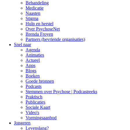
Behandeling
Medicatie
Naasten
Stigma
Hulp en herstel
Over PsychoseNet
Brenda Froyen
Partners (bevriende organisaties)
Snel naar
Agenda
Animaties
Actueel
Apps
Blogs
Boeken
Goede bronnen
Podcasts
Stemmen over Psychose | Podcastreeks
Praktisch
Publicaties
Sociale Kaart
Video's
Vormingsaanbod
Jongeren
Levenslang?