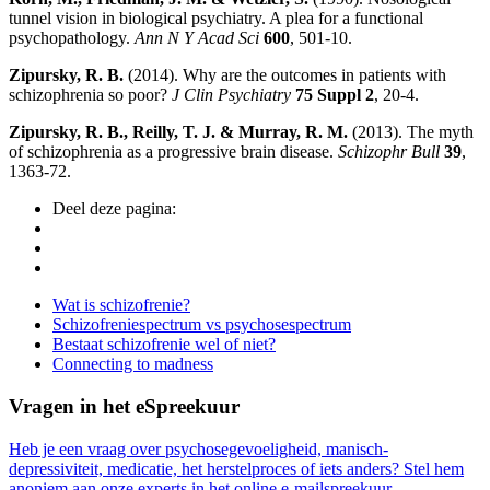
tunnel vision in biological psychiatry. A plea for a functional
psychopathology.
Ann N Y Acad Sci
600
, 501-10.
Zipursky, R. B.
(2014). Why are the outcomes in patients with
schizophrenia so poor?
J Clin Psychiatry
75 Suppl 2
, 20-4.
Zipursky, R. B., Reilly, T. J. & Murray, R. M.
(2013). The myth
of schizophrenia as a progressive brain disease.
Schizophr Bull
39
,
1363-72.
Deel deze pagina:
Side
Wat is schizofrenie?
Schizofreniespectrum vs psychosespectrum
Navigation
Bestaat schizofrenie wel of niet?
Connecting to madness
Vragen in het eSpreekuur
Heb je een vraag over psychosegevoeligheid, manisch-
depressiviteit, medicatie, het herstelproces of iets anders? Stel hem
anoniem aan onze experts in het online e-mailspreekuur.