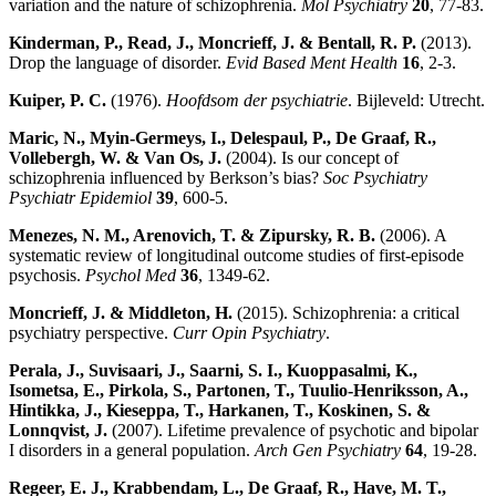
variation and the nature of schizophrenia.
Mol Psychiatry
20
, 77-83.
Kinderman, P., Read, J., Moncrieff, J. & Bentall, R. P.
(2013).
Drop the language of disorder.
Evid Based Ment Health
16
, 2-3.
Kuiper, P. C.
(1976).
Hoofdsom der psychiatrie
. Bijleveld: Utrecht.
Maric, N., Myin-Germeys, I., Delespaul, P., De Graaf, R.,
Vollebergh, W. & Van Os, J.
(2004). Is our concept of
schizophrenia influenced by Berkson’s bias?
Soc Psychiatry
Psychiatr Epidemiol
39
, 600-5.
Menezes, N. M., Arenovich, T. & Zipursky, R. B.
(2006). A
systematic review of longitudinal outcome studies of first-episode
psychosis.
Psychol Med
36
, 1349-62.
Moncrieff, J. & Middleton, H.
(2015). Schizophrenia: a critical
psychiatry perspective.
Curr Opin Psychiatry
.
Perala, J., Suvisaari, J., Saarni, S. I., Kuoppasalmi, K.,
Isometsa, E., Pirkola, S., Partonen, T., Tuulio-Henriksson, A.,
Hintikka, J., Kieseppa, T., Harkanen, T., Koskinen, S. &
Lonnqvist, J.
(2007). Lifetime prevalence of psychotic and bipolar
I disorders in a general population.
Arch Gen Psychiatry
64
, 19-28.
Regeer, E. J., Krabbendam, L., De Graaf, R., Have, M. T.,