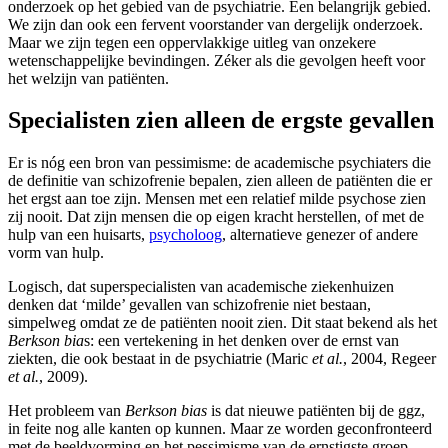
onderzoek op het gebied van de psychiatrie. Een belangrijk gebied.
We zijn dan ook een fervent voorstander van dergelijk onderzoek.
Maar we zijn tegen een oppervlakkige uitleg van onzekere
wetenschappelijke bevindingen. Zéker als die gevolgen heeft voor
het welzijn van patiënten.
Specialisten zien alleen de ergste gevallen
Er is nóg een bron van pessimisme: de academische psychiaters die
de definitie van schizofrenie bepalen, zien alleen de patiënten die er
het ergst aan toe zijn. Mensen met een relatief milde psychose zien
zij nooit. Dat zijn mensen die op eigen kracht herstellen, of met de
hulp van een huisarts,
psycholoog
, alternatieve genezer of andere
vorm van hulp.
Logisch, dat superspecialisten van academische ziekenhuizen
denken dat ‘milde’ gevallen van schizofrenie niet bestaan,
simpelweg omdat ze de patiënten nooit zien. Dit staat bekend als het
Berkson bia
s: een vertekening in het denken over de ernst van
ziekten, die ook bestaat in de psychiatrie (Maric
et al.
, 2004, Regeer
et al.
, 2009).
Het probleem van
Berkson bias
is dat nieuwe patiënten bij de ggz,
in feite nog alle kanten op kunnen. Maar ze worden geconfronteerd
met de beeldvorming en het pessimisme van de ernstigste groep.