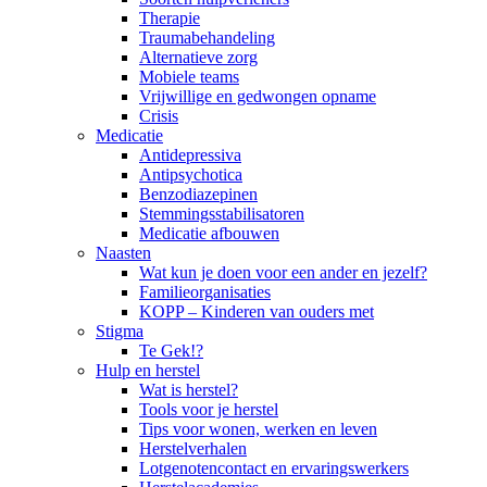
Therapie
Traumabehandeling
Alternatieve zorg
Mobiele teams
Vrijwillige en gedwongen opname
Crisis
Medicatie
Antidepressiva
Antipsychotica
Benzodiazepinen
Stemmingsstabilisatoren
Medicatie afbouwen
Naasten
Wat kun je doen voor een ander en jezelf?
Familieorganisaties
KOPP – Kinderen van ouders met
Stigma
Te Gek!?
Hulp en herstel
Wat is herstel?
Tools voor je herstel
Tips voor wonen, werken en leven
Herstelverhalen
Lotgenotencontact en ervaringswerkers