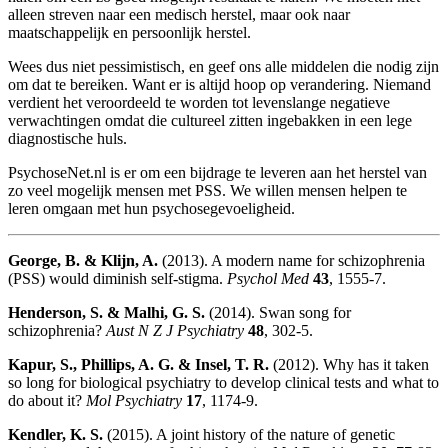
alleen streven naar een medisch herstel, maar ook naar
maatschappelijk en persoonlijk herstel.
Wees dus niet pessimistisch, en geef ons alle middelen die nodig zijn
om dat te bereiken. Want er is altijd hoop op verandering. Niemand
verdient het veroordeeld te worden tot levenslange negatieve
verwachtingen omdat die cultureel zitten ingebakken in een lege
diagnostische huls.
PsychoseNet.nl is er om een bijdrage te leveren aan het herstel van
zo veel mogelijk mensen met PSS. We willen mensen helpen te
leren omgaan met hun psychosegevoeligheid.
George, B. & Klijn, A.
(2013). A modern name for schizophrenia
(PSS) would diminish self-stigma.
Psychol Med
43
, 1555-7.
Henderson, S. & Malhi, G. S.
(2014). Swan song for
schizophrenia?
Aust N Z J Psychiatry
48
, 302-5.
Kapur, S., Phillips, A. G. & Insel, T. R.
(2012). Why has it taken
so long for biological psychiatry to develop clinical tests and what to
do about it?
Mol Psychiatry
17
, 1174-9.
Kendler, K. S.
(2015). A joint history of the nature of genetic