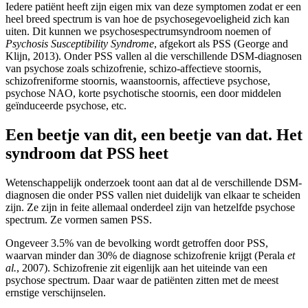
Iedere patiënt heeft zijn eigen mix van deze symptomen zodat er een
heel breed spectrum is van hoe de psychosegevoeligheid zich kan
uiten. Dit kunnen we psychosespectrumsyndroom noemen of
Psychosis Susceptibility Syndrome
, afgekort als PSS (George and
Klijn, 2013). Onder PSS vallen al die verschillende DSM-diagnosen
van psychose zoals schizofrenie, schizo-affectieve stoornis,
schizofreniforme stoornis, waanstoornis, affectieve psychose,
psychose NAO, korte psychotische stoornis, een door middelen
geïnduceerde psychose, etc.
Een beetje van dit, een beetje van dat. Het
syndroom dat PSS heet
Wetenschappelijk onderzoek toont aan dat al de verschillende DSM-
diagnosen die onder PSS vallen niet duidelijk van elkaar te scheiden
zijn. Ze zijn in feite allemaal onderdeel zijn van hetzelfde psychose
spectrum. Ze vormen samen PSS.
Ongeveer 3.5% van de bevolking wordt getroffen door PSS,
waarvan minder dan 30% de diagnose schizofrenie krijgt (Perala
et
al.
, 2007). Schizofrenie zit eigenlijk aan het uiteinde van een
psychose spectrum. Daar waar de patiënten zitten met de meest
ernstige verschijnselen.