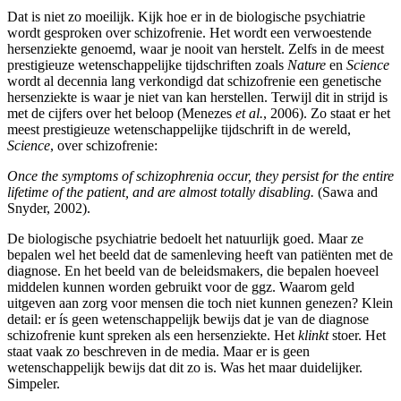
Dat is niet zo moeilijk. Kijk hoe er in de biologische psychiatrie
wordt gesproken over schizofrenie. Het wordt een verwoestende
hersenziekte genoemd, waar je nooit van herstelt. Zelfs in de meest
prestigieuze wetenschappelijke tijdschriften zoals
Nature
en
Science
wordt al decennia lang verkondigd dat schizofrenie een genetische
hersenziekte is waar je niet van kan herstellen. Terwijl dit in strijd is
met de cijfers over het beloop (Menezes
et al.
, 2006). Zo staat er het
meest prestigieuze wetenschappelijke tijdschrift in de wereld,
Science
, over schizofrenie:
Once the symptoms of schizophrenia occur, they persist for the entire
lifetime of the patient, and are almost totally disabling.
(Sawa and
Snyder, 2002).
De biologische psychiatrie bedoelt het natuurlijk goed. Maar ze
bepalen wel het beeld dat de samenleving heeft van patiënten met de
diagnose. En het beeld van de beleidsmakers, die bepalen hoeveel
middelen kunnen worden gebruikt voor de ggz. Waarom geld
uitgeven aan zorg voor mensen die toch niet kunnen genezen? Klein
detail: er ís geen wetenschappelijk bewijs dat je van de diagnose
schizofrenie kunt spreken als een hersenziekte. Het
klinkt
stoer. Het
staat vaak zo beschreven in de media. Maar er is geen
wetenschappelijk bewijs dat dit zo is. Was het maar duidelijker.
Simpeler.