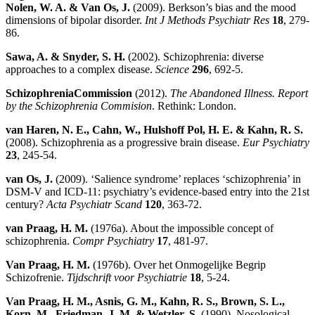
Nolen, W. A. & Van Os, J.
(2009). Berkson’s bias and the mood
dimensions of bipolar disorder.
Int J Methods Psychiatr Res
18
, 279-
86.
Sawa, A. & Snyder, S. H.
(2002). Schizophrenia: diverse
approaches to a complex disease.
Science
296
, 692-5.
SchizophreniaCommission
(2012).
The Abandoned Illness. Report
by the Schizophrenia Commision
. Rethink: London.
van Haren, N. E., Cahn, W., Hulshoff Pol, H. E. & Kahn, R. S.
(2008). Schizophrenia as a progressive brain disease.
Eur Psychiatry
23
, 245-54.
van Os, J.
(2009). ‘Salience syndrome’ replaces ‘schizophrenia’ in
DSM-V and ICD-11: psychiatry’s evidence-based entry into the 21st
century?
Acta Psychiatr Scand
120
, 363-72.
van Praag, H. M.
(1976a). About the impossible concept of
schizophrenia.
Compr Psychiatry
17
, 481-97.
Van Praag, H. M.
(1976b). Over het Onmogelijke Begrip
Schizofrenie.
Tijdschrift voor Psychiatrie
18
, 5-24.
Van Praag, H. M., Asnis, G. M., Kahn, R. S., Brown, S. L.,
Korn, M., Friedman, J. M. & Wetzler, S.
(1990). Nosological