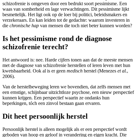
schizofrenie is omgeven door een bedrukt soort pessimisme. Een
waas van somberheid en lage verwachtingen. Dit pessimisme lijkt
besmettelijk. Het ligt ook op de loer bij politici, beleidsmakers en
verzekeraars. En kan leiden tot de gedachte: waarom investeren in
die
chronische hap
van mensen die toch niet beter kunnen worden?
Is het pessimisme rond de diagnose
schizofrenie terecht?
Het antwoord is: nee. Harde cijfers tonen aan dat de meeste mensen
met de diagnose van schizofrenie herstellen of leren leven met hun
kwetsbaarheid. Ook al is er geen
medisch
herstel (Menezes
et al.
,
2006).
Van de herstelbeweging leren we bovendien, dat zelfs mensen met
een ernstige, schijnbaar uitzichtloze psychose, een nieuw perspectief
kunnen krijgen. Een perspectief waarin ze ondanks hun
beperkingen, tóch een zinvol bestaan gaan ervaren.
Dit heet persoonlijk herstel
Persoonlijk herstel is alleen mogelijk als er een perspectief wordt
geboden van hoop en geloof in verandering en eigen kracht. Die