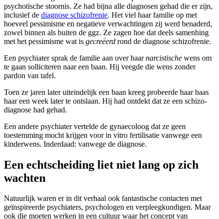
psychotische stoornis. Ze had bijna alle diagnosen gehad die er zijn,
inclusief de
diagnose schizofrenie
. Het viel haar familie op met
hoeveel pessimisme en negatieve verwachtingen zij werd benaderd,
zowel binnen als buiten de ggz. Ze zagen hoe dat deels samenhing
met het pessimisme wat is
gecreëerd
rond de diagnose schizofrenie.
Een psychiater sprak de familie aan over haar
narcistische
wens om
te gaan solliciteren naar een baan. Hij veegde die wens zonder
pardon van tafel.
Toen ze jaren later uiteindelijk een baan kreeg probeerde haar baas
haar een week later te ontslaan. Hij had ontdekt dat ze een schizo-
diagnose had gehad.
Een andere psychiater vertelde de gynaecoloog dat ze geen
toestemming mocht krijgen voor in vitro fertilisatie vanwege een
kinderwens. Inderdaad: vanwege de diagnose.
Een echtscheiding liet niet lang op zich
wachten
Natuurlijk waren er in dit verhaal ook fantastische contacten met
geïnspireerde psychiaters, psychologen en verpleegkundigen. Maar
ook die moeten werken in een cultuur waar het concept van