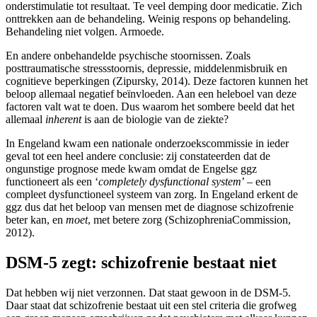
onderstimulatie tot resultaat. Te veel demping door medicatie. Zich
onttrekken aan de behandeling. Weinig respons op behandeling.
Behandeling niet volgen. Armoede.
En andere onbehandelde psychische stoornissen. Zoals
posttraumatische stressstoornis, depressie, middelenmisbruik en
cognitieve beperkingen (Zipursky, 2014). Deze factoren kunnen het
beloop allemaal negatief beïnvloeden. Aan een heleboel van deze
factoren valt wat te doen. Dus waarom het sombere beeld dat het
allemaal
inherent
is aan de biologie van de ziekte?
In Engeland kwam een nationale onderzoekscommissie in ieder
geval tot een heel andere conclusie: zij constateerden dat de
ongunstige prognose mede kwam omdat de Engelse ggz
functioneert als een ‘
completely dysfunctional system
’ – een
compleet dysfunctioneel systeem van zorg. In Engeland erkent de
ggz dus dat het beloop van mensen met de diagnose schizofrenie
beter kan, en
moet
, met betere zorg (SchizophreniaCommission,
2012).
DSM-5 zegt: schizofrenie bestaat niet
Dat hebben wij niet verzonnen. Dat staat gewoon in de DSM-5.
Daar staat dat schizofrenie bestaat uit een stel criteria die grofweg