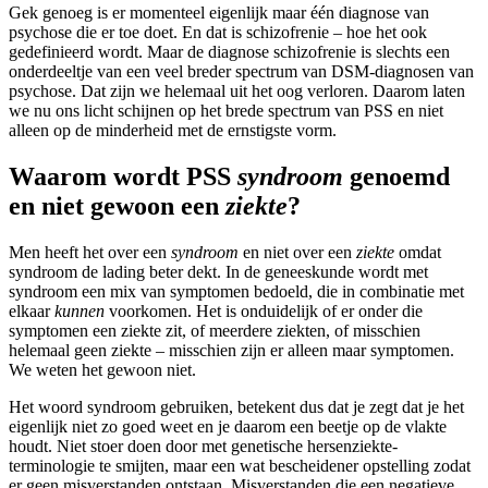
Gek genoeg is er momenteel eigenlijk maar één diagnose van
psychose die er toe doet. En dat is schizofrenie – hoe het ook
gedefinieerd wordt. Maar de diagnose schizofrenie is slechts een
onderdeeltje van een veel breder spectrum van DSM-diagnosen van
psychose. Dat zijn we helemaal uit het oog verloren. Daarom laten
we nu ons licht schijnen op het brede spectrum van PSS en niet
alleen op de minderheid met de ernstigste vorm.
Waarom wordt PSS
syndroom
genoemd
en niet gewoon een
ziekte
?
Men heeft het over een
syndroom
en niet over een
ziekte
omdat
syndroom de lading beter dekt. In de geneeskunde wordt met
syndroom een mix van symptomen bedoeld, die in combinatie met
elkaar
kunnen
voorkomen. Het is onduidelijk of er onder die
symptomen een ziekte zit, of meerdere ziekten, of misschien
helemaal geen ziekte – misschien zijn er alleen maar symptomen.
We weten het gewoon niet.
Het woord syndroom gebruiken, betekent dus dat je zegt dat je het
eigenlijk niet zo goed weet en je daarom een beetje op de vlakte
houdt. Niet stoer doen door met genetische hersenziekte-
terminologie te smijten, maar een wat bescheidener opstelling zodat
er geen misverstanden ontstaan. Misverstanden die een negatieve