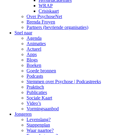
Herstelacademies
WRAP
Crisiskaart
Over PsychoseNet
Brenda Froyen
Partners (bevriende organisaties)
Snel naar
Agenda
Animaties
Actueel
Apps
Blogs
Boeken
Goede bronnen
Podcasts
Stemmen over Psychose | Podcastreeks
Praktisch
Publicaties
Sociale Kaart
Video’s
Vormingsaanbod
Jongeren
Levenslang?
Stappenplan
Waar naartoe?