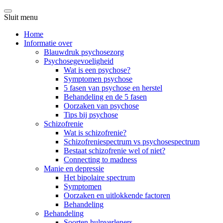
Sluit menu
Home
Informatie over
Blauwdruk psychosezorg
Psychosegevoeligheid
Wat is een psychose?
Symptomen psychose
5 fasen van psychose en herstel
Behandeling en de 5 fasen
Oorzaken van psychose
Tips bij psychose
Schizofrenie
Wat is schizofrenie?
Schizofreniespectrum vs psychosespectrum
Bestaat schizofrenie wel of niet?
Connecting to madness
Manie en depressie
Het bipolaire spectrum
Symptomen
Oorzaken en uitlokkende factoren
Behandeling
Behandeling
Soorten hulpverleners