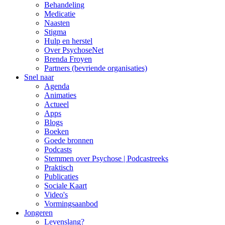
Behandeling
Medicatie
Naasten
Stigma
Hulp en herstel
Over PsychoseNet
Brenda Froyen
Partners (bevriende organisaties)
Snel naar
Agenda
Animaties
Actueel
Apps
Blogs
Boeken
Goede bronnen
Podcasts
Stemmen over Psychose | Podcastreeks
Praktisch
Publicaties
Sociale Kaart
Video's
Vormingsaanbod
Jongeren
Levenslang?