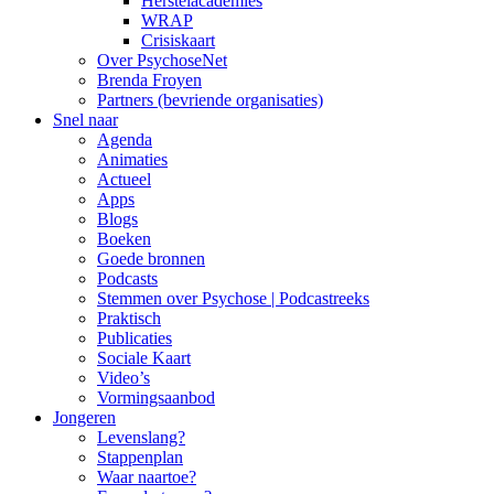
Herstelacademies
WRAP
Crisiskaart
Over PsychoseNet
Brenda Froyen
Partners (bevriende organisaties)
Snel naar
Agenda
Animaties
Actueel
Apps
Blogs
Boeken
Goede bronnen
Podcasts
Stemmen over Psychose | Podcastreeks
Praktisch
Publicaties
Sociale Kaart
Video’s
Vormingsaanbod
Jongeren
Levenslang?
Stappenplan
Waar naartoe?