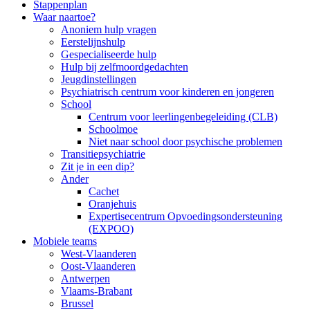
Stappenplan
Navigation
Waar naartoe?
Anoniem hulp vragen
Eerstelijnshulp
Gespecialiseerde hulp
Hulp bij zelfmoordgedachten
Jeugdinstellingen
Psychiatrisch centrum voor kinderen en jongeren
School
Centrum voor leerlingenbegeleiding (CLB)
Schoolmoe
Niet naar school door psychische problemen
Transitiepsychiatrie
Zit je in een dip?
Ander
Cachet
Oranjehuis
Expertisecentrum Opvoedingsondersteuning
(EXPOO)
Mobiele teams
West-Vlaanderen
Oost-Vlaanderen
Antwerpen
Vlaams-Brabant
Brussel