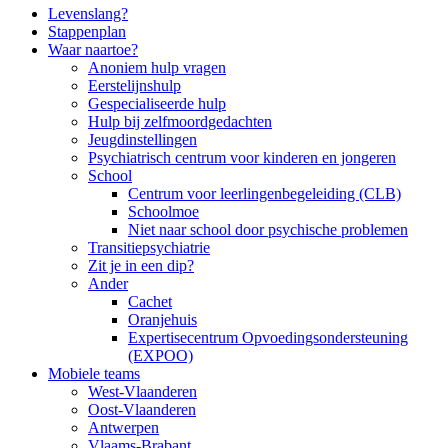
Side
Levenslang?
Stappenplan
Navigation
Waar naartoe?
Anoniem hulp vragen
Eerstelijnshulp
Gespecialiseerde hulp
Hulp bij zelfmoordgedachten
Jeugdinstellingen
Psychiatrisch centrum voor kinderen en jongeren
School
Centrum voor leerlingenbegeleiding (CLB)
Schoolmoe
Niet naar school door psychische problemen
Transitiepsychiatrie
Zit je in een dip?
Ander
Cachet
Oranjehuis
Expertisecentrum Opvoedingsondersteuning
(EXPOO)
Mobiele teams
West-Vlaanderen
Oost-Vlaanderen
Antwerpen
Vlaams-Brabant