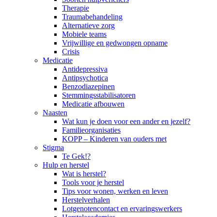
Therapie
Traumabehandeling
Alternatieve zorg
Mobiele teams
Vrijwillige en gedwongen opname
Crisis
Medicatie
Antidepressiva
Antipsychotica
Benzodiazepinen
Stemmingsstabilisatoren
Medicatie afbouwen
Naasten
Wat kun je doen voor een ander en jezelf?
Familieorganisaties
KOPP – Kinderen van ouders met
Stigma
Te Gek!?
Hulp en herstel
Wat is herstel?
Tools voor je herstel
Tips voor wonen, werken en leven
Herstelverhalen
Lotgenotencontact en ervaringswerkers