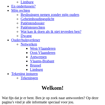
Limburg
En ondertussen?
Mijn rechten
Beslissingen nemen zonder mijn ouders
Geheimhoudingsplicht
Patiëntendossier
Patiëntenrechten
Wat kan ik doen als ik niet tevreden ben?
Dwang
Ouder/hulpverlener
Netwerken
West-Vlaanderen
Oost-Vlaanderen
Antwerpen
Vlaams-Brabant
Brussel
Limburg
Tekening insturen
Tekeningen
Welkom!
Wat fijn dat je er bent. Ben je op zoek naar antwoorden? Op deze
pagina’s vind je alle informatie speciaal voor jou.