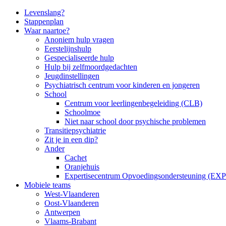
Side
Levenslang?
Stappenplan
Navigation
Waar naartoe?
Anoniem hulp vragen
Eerstelijnshulp
Gespecialiseerde hulp
Hulp bij zelfmoordgedachten
Jeugdinstellingen
Psychiatrisch centrum voor kinderen en jongeren
School
Centrum voor leerlingenbegeleiding (CLB)
Schoolmoe
Niet naar school door psychische problemen
Transitiepsychiatrie
Zit je in een dip?
Ander
Cachet
Oranjehuis
Expertisecentrum Opvoedingsondersteuning (EX
Mobiele teams
West-Vlaanderen
Oost-Vlaanderen
Antwerpen
Vlaams-Brabant