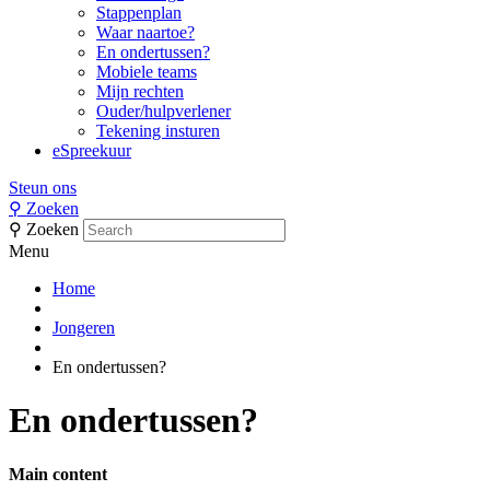
Stappenplan
Waar naartoe?
En ondertussen?
Mobiele teams
Mijn rechten
Ouder/hulpverlener
Tekening insturen
eSpreekuur
Steun ons
⚲
Zoeken
⚲
Zoeken
Menu
Home
Jongeren
En ondertussen?
En ondertussen?
Main content