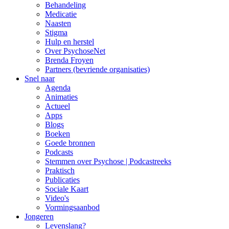
Behandeling
Medicatie
Naasten
Stigma
Hulp en herstel
Over PsychoseNet
Brenda Froyen
Partners (bevriende organisaties)
Snel naar
Agenda
Animaties
Actueel
Apps
Blogs
Boeken
Goede bronnen
Podcasts
Stemmen over Psychose | Podcastreeks
Praktisch
Publicaties
Sociale Kaart
Video's
Vormingsaanbod
Jongeren
Levenslang?