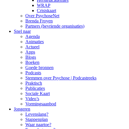
Herstelacademies
WRAP
Crisiskaart
Over PsychoseNet
Brenda Froyen
Partners (bevriende organisaties)
Snel naar
Agenda
Animaties
Actueel
Apps
Blogs
Boeken
Goede bronnen
Podcasts
Stemmen over Psychose | Podcastreeks
Praktisch
Publicaties
Sociale Kaart
Video’s
Vormingsaanbod
Jongeren
Levenslang?
Stappenplan
Waar naartoe?