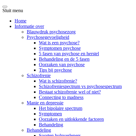
Sluit menu
Home
Informatie over
Blauwdruk psychosezorg
Psychosegevoeligheid
Wat is een psychose?
Symptomen psychose
5 fasen van psychose en herstel
Behandeling en de 5 fasen
Oorzaken van psychose
Tips bij psychose
Schizofrenie
Wat is schizofrenie?
Schizofreniespectrum vs psychosespectrum
Bestaat schizofrenie wel of niet?
Connecting to madness
Manie en depressie
Het bipolaire spectrum
Symptomen
Oorzaken en uitlokkende factoren
Behandeling
Behandeling
Soorten hulpverleners