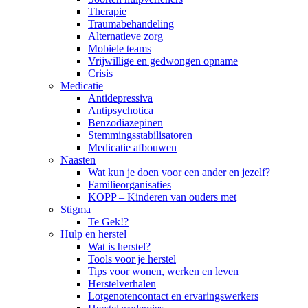
Therapie
Traumabehandeling
Alternatieve zorg
Mobiele teams
Vrijwillige en gedwongen opname
Crisis
Medicatie
Antidepressiva
Antipsychotica
Benzodiazepinen
Stemmingsstabilisatoren
Medicatie afbouwen
Naasten
Wat kun je doen voor een ander en jezelf?
Familieorganisaties
KOPP – Kinderen van ouders met
Stigma
Te Gek!?
Hulp en herstel
Wat is herstel?
Tools voor je herstel
Tips voor wonen, werken en leven
Herstelverhalen
Lotgenotencontact en ervaringswerkers