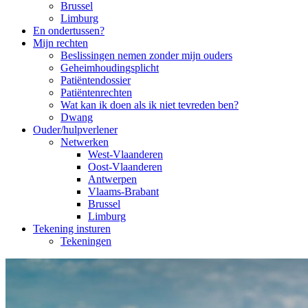
Brussel
Limburg
En ondertussen?
Mijn rechten
Beslissingen nemen zonder mijn ouders
Geheimhoudingsplicht
Patiëntendossier
Patiëntenrechten
Wat kan ik doen als ik niet tevreden ben?
Dwang
Ouder/hulpverlener
Netwerken
West-Vlaanderen
Oost-Vlaanderen
Antwerpen
Vlaams-Brabant
Brussel
Limburg
Tekening insturen
Tekeningen