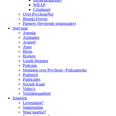
Herstelacademies
WRAP
Crisiskaart
Over PsychoseNet
Brenda Froyen
Partners (bevriende organisaties)
Snel naar
Agenda
Animaties
Actueel
Apps
Blogs
Boeken
Goede bronnen
Podcasts
Stemmen over Psychose | Podcastreeks
Praktisch
Publicaties
Sociale Kaart
Video’s
Vormingsaanbod
Jongeren
Levenslang?
Stappenplan
Waar naartoe?