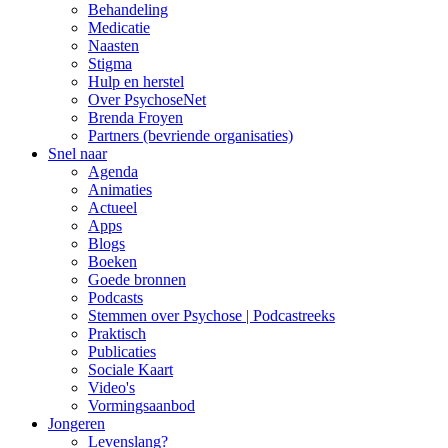
Behandeling
Medicatie
Naasten
Stigma
Hulp en herstel
Over PsychoseNet
Brenda Froyen
Partners (bevriende organisaties)
Snel naar
Agenda
Animaties
Actueel
Apps
Blogs
Boeken
Goede bronnen
Podcasts
Stemmen over Psychose | Podcastreeks
Praktisch
Publicaties
Sociale Kaart
Video's
Vormingsaanbod
Jongeren
Levenslang?