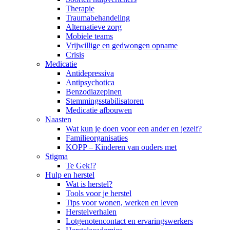
Therapie
Traumabehandeling
Alternatieve zorg
Mobiele teams
Vrijwillige en gedwongen opname
Crisis
Medicatie
Antidepressiva
Antipsychotica
Benzodiazepinen
Stemmingsstabilisatoren
Medicatie afbouwen
Naasten
Wat kun je doen voor een ander en jezelf?
Familieorganisaties
KOPP – Kinderen van ouders met
Stigma
Te Gek!?
Hulp en herstel
Wat is herstel?
Tools voor je herstel
Tips voor wonen, werken en leven
Herstelverhalen
Lotgenotencontact en ervaringswerkers