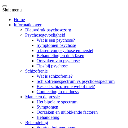
Sluit menu
Home
Informatie over
Blauwdruk psychosezorg
Psychosegevoeligheid
Wat is een psychose?
Symptomen psychose
5 fasen van psychose en herstel
Behandeling en de 5 fasen
Oorzaken van psychose
Tips bij psychose
Schizofrenie
Wat is schizofrenie?
Schizofreniespectrum vs psychosespectrum
Bestaat schizofrenie wel of niet?
Connecting to madness
Manie en depressie
Het bipolaire spectrum
Symptomen
Oorzaken en uitlokkende factoren
Behandeling
Behandeling
Soorten hulpverleners