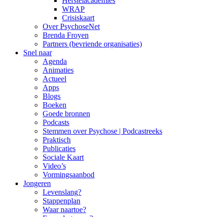
Herstelacademies
WRAP
Crisiskaart
Over PsychoseNet
Brenda Froyen
Partners (bevriende organisaties)
Snel naar
Agenda
Animaties
Actueel
Apps
Blogs
Boeken
Goede bronnen
Podcasts
Stemmen over Psychose | Podcastreeks
Praktisch
Publicaties
Sociale Kaart
Video’s
Vormingsaanbod
Jongeren
Levenslang?
Stappenplan
Waar naartoe?