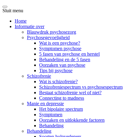
Sluit menu
Home
Informatie over
Blauwdruk psychosezorg
Psychosegevoeligheid
Wat is een psychose?
Symptomen psychose
5 fasen van psychose en herstel
Behandeling en de 5 fasen
Oorzaken van psychose
Tips bij psychose
Schizofrenie
Wat is schizofrenie?
Schizofreniespectrum vs psychosespectrum
Bestaat schizofrenie wel of niet?
Connecting to madness
Manie en depressie
Het bipolaire spectrum
Symptomen
Oorzaken en uitlokkende factoren
Behandeling
Behandeling
Soorten hulpverleners