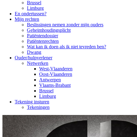
Brussel
Limburg
En ondertussen?
Mijn rechten
Beslissingen nemen zonder mijn ouders
Geheimhoudingsplicht
Patiëntendossier
Patiëntenrechten
Wat kan ik doen als ik niet tevreden ben?
Dwang
Ouder/hulpverlener
Netwerken
West-Vlaanderen
Oost-Vlaanderen
Antwerpen
Vlaams-Brabant
Brussel
Limburg
Tekening insturen
Tekeningen