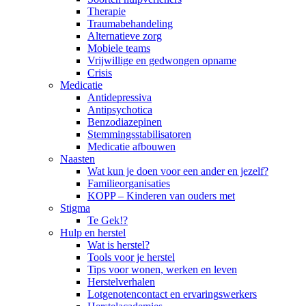
Therapie
Traumabehandeling
Alternatieve zorg
Mobiele teams
Vrijwillige en gedwongen opname
Crisis
Medicatie
Antidepressiva
Antipsychotica
Benzodiazepinen
Stemmingsstabilisatoren
Medicatie afbouwen
Naasten
Wat kun je doen voor een ander en jezelf?
Familieorganisaties
KOPP – Kinderen van ouders met
Stigma
Te Gek!?
Hulp en herstel
Wat is herstel?
Tools voor je herstel
Tips voor wonen, werken en leven
Herstelverhalen
Lotgenotencontact en ervaringswerkers