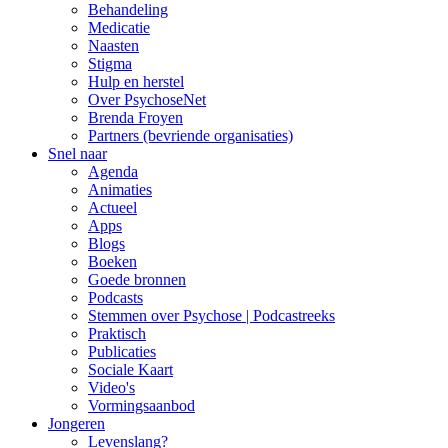
Behandeling
Medicatie
Naasten
Stigma
Hulp en herstel
Over PsychoseNet
Brenda Froyen
Partners (bevriende organisaties)
Snel naar
Agenda
Animaties
Actueel
Apps
Blogs
Boeken
Goede bronnen
Podcasts
Stemmen over Psychose | Podcastreeks
Praktisch
Publicaties
Sociale Kaart
Video's
Vormingsaanbod
Jongeren
Levenslang?