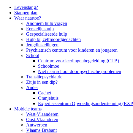
Side
Levenslang?
Stappenplan
Navigation
Waar naartoe?
Anoniem hulp vragen
Eerstelijnshulp
Gespecialiseerde hulp
Hulp bij zelfmoordgedachten
Jeugdinstellingen
Psychiatrisch centrum voor kinderen en jongeren
School
Centrum voor leerlingenbegeleiding (CLB)
Schoolmoe
Niet naar school door psychische problemen
Transitiepsychiatrie
Zit je in een dip?
Ander
Cachet
Oranjehuis
Expertisecentrum Opvoedingsondersteuning (EX
Mobiele teams
West-Vlaanderen
Oost-Vlaanderen
Antwerpen
Vlaams-Brabant