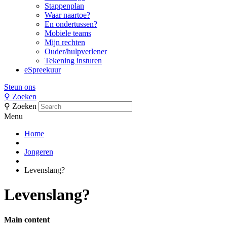
Stappenplan
Waar naartoe?
En ondertussen?
Mobiele teams
Mijn rechten
Ouder/hulpverlener
Tekening insturen
eSpreekuur
Steun ons
⚲
Zoeken
⚲
Zoeken
Menu
Home
Jongeren
Levenslang?
Levenslang?
Main content