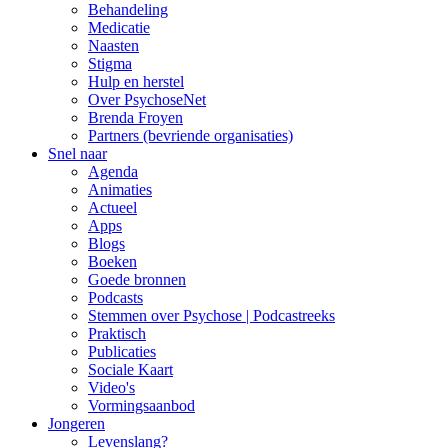
Behandeling
Medicatie
Naasten
Stigma
Hulp en herstel
Over PsychoseNet
Brenda Froyen
Partners (bevriende organisaties)
Snel naar
Agenda
Animaties
Actueel
Apps
Blogs
Boeken
Goede bronnen
Podcasts
Stemmen over Psychose | Podcastreeks
Praktisch
Publicaties
Sociale Kaart
Video's
Vormingsaanbod
Jongeren
Levenslang?