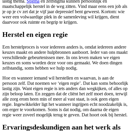
lastig thema.
Stigma
en zelfstigma kunnen persoonlijk en
maatschappelijk herstel in de weg zitten. Vind maar eens een job als
je op je cv zet dat je vijf jaar depressief bent geweest. Kortom: wie
weer een volwaardige plek in de samenleving wil krijgen, dient
daarvoor ook ruimte en begrip te krijgen.
Herstel en eigen regie
Een herstelproces is voor iedereen anders is, omdat iedereen andere
keuzes maakt en andere hulpbronnen aanboort. Ieder van ons maakt
verschillende gebeurtenissen mee. In ons leven maken we eigen
keuzes en soms worden deze voor ons gemaakt. We doen dingen
zelfstandig, soms hebben we hulp nodig.
Hoe en wanneer iemand wil herstellen en waarvan, is aan de
persoon zelf. Dat noemen we ‘eigen regie’. Dat kan soms behoorlijk
lastig zijn. Want eigen regie is iets anders dan wegkijken, of alles op
zijn beloop laten. En zeggen dat de cliënt het zelf moet doen, terwijl
alle zorg erom heen min of meer al vast staat, is ook geen eigen
regie. Ingewikkelder ligt het wanneer ingrijpen echt noodzakelijk is,
om erger te voorkomen. Soms is dat nodig, om daarna de eigen
regie weer zoveel mogelijk terug te geven. Dat hoort ook bij herstel.
Ervaringsdeskundigen aan het werk als