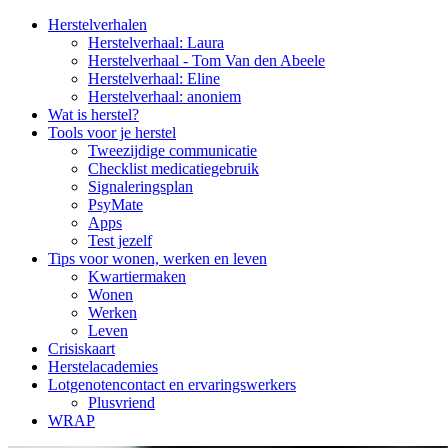
Side
Herstelverhalen
Herstelverhaal: Laura
Navigation
Herstelverhaal - Tom Van den Abeele
Herstelverhaal: Eline
Herstelverhaal: anoniem
Wat is herstel?
Tools voor je herstel
Tweezijdige communicatie
Checklist medicatiegebruik
Signaleringsplan
PsyMate
Apps
Test jezelf
Tips voor wonen, werken en leven
Kwartiermaken
Wonen
Werken
Leven
Crisiskaart
Herstelacademies
Lotgenotencontact en ervaringswerkers
Plusvriend
WRAP