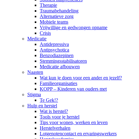
Therapie
Traumabehandeling
Alternatieve zorg
Mobiele teams
Vrijwillige en gedwongen opname
Crisis
Medicatie
Antidepressiva
Antipsychotica
Benzodiazepinen
Stemmingsstabilisatoren
Medicatie afbouwen
Naasten
Wat kun je doen voor een ander en jezelf?
Familieorganisaties
KOPP – Kinderen van ouders met
Stigma
Te Gek!?
Hulp en herstel
Wat is herstel?
Tools voor je herstel
Tips voor wonen, werken en leven
Herstelverhalen
Lotgenotencontact en ervaringswerkers