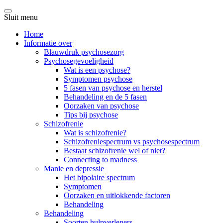
Sluit menu
Home
Informatie over
Blauwdruk psychosezorg
Psychosegevoeligheid
Wat is een psychose?
Symptomen psychose
5 fasen van psychose en herstel
Behandeling en de 5 fasen
Oorzaken van psychose
Tips bij psychose
Schizofrenie
Wat is schizofrenie?
Schizofreniespectrum vs psychosespectrum
Bestaat schizofrenie wel of niet?
Connecting to madness
Manie en depressie
Het bipolaire spectrum
Symptomen
Oorzaken en uitlokkende factoren
Behandeling
Behandeling
Soorten hulpverleners