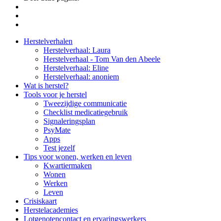
Side
Herstelverhalen
Herstelverhaal: Laura
Navigation
Herstelverhaal - Tom Van den Abeele
Herstelverhaal: Eline
Herstelverhaal: anoniem
Wat is herstel?
Tools voor je herstel
Tweezijdige communicatie
Checklist medicatiegebruik
Signaleringsplan
PsyMate
Apps
Test jezelf
Tips voor wonen, werken en leven
Kwartiermaken
Wonen
Werken
Leven
Crisiskaart
Herstelacademies
Lotgenotencontact en ervaringswerkers