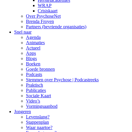
Herstelacademies
WRAP
Crisiskaart
Over PsychoseNet
Brenda Froyen
Partners (bevriende organisaties)
Snel naar
Agenda
Animaties
Actueel
Apps
Blogs
Boeken
Goede bronnen
Podcasts
Stemmen over Psychose | Podcastreeks
Praktisch
Publicaties
Sociale Kaart
Video’s
Vormingsaanbod
Jongeren
Levenslang?
Stappenplan
Waar naartoe?