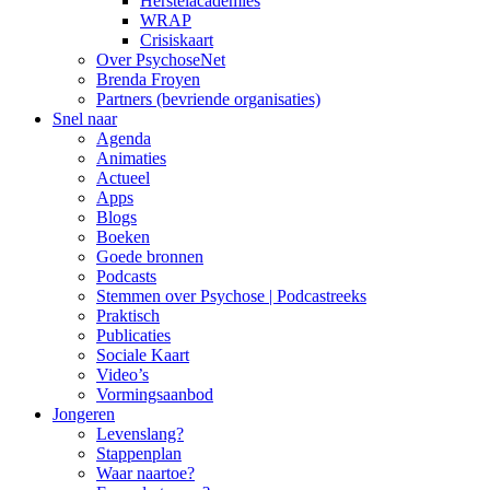
Herstelacademies
WRAP
Crisiskaart
Over PsychoseNet
Brenda Froyen
Partners (bevriende organisaties)
Snel naar
Agenda
Animaties
Actueel
Apps
Blogs
Boeken
Goede bronnen
Podcasts
Stemmen over Psychose | Podcastreeks
Praktisch
Publicaties
Sociale Kaart
Video’s
Vormingsaanbod
Jongeren
Levenslang?
Stappenplan
Waar naartoe?