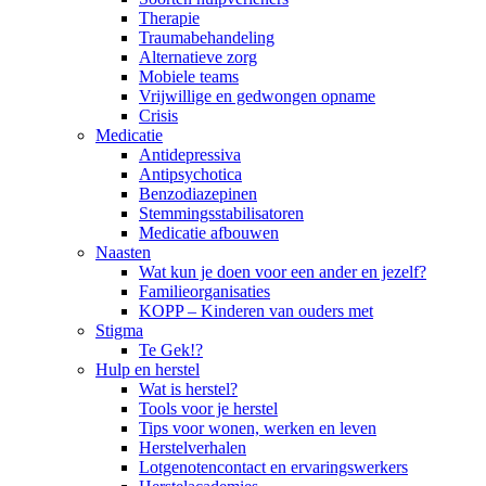
Therapie
Traumabehandeling
Alternatieve zorg
Mobiele teams
Vrijwillige en gedwongen opname
Crisis
Medicatie
Antidepressiva
Antipsychotica
Benzodiazepinen
Stemmingsstabilisatoren
Medicatie afbouwen
Naasten
Wat kun je doen voor een ander en jezelf?
Familieorganisaties
KOPP – Kinderen van ouders met
Stigma
Te Gek!?
Hulp en herstel
Wat is herstel?
Tools voor je herstel
Tips voor wonen, werken en leven
Herstelverhalen
Lotgenotencontact en ervaringswerkers