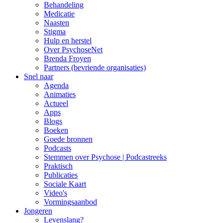
Behandeling
Medicatie
Naasten
Stigma
Hulp en herstel
Over PsychoseNet
Brenda Froyen
Partners (bevriende organisaties)
Snel naar
Agenda
Animaties
Actueel
Apps
Blogs
Boeken
Goede bronnen
Podcasts
Stemmen over Psychose | Podcastreeks
Praktisch
Publicaties
Sociale Kaart
Video's
Vormingsaanbod
Jongeren
Levenslang?