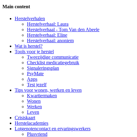
Main content
Side
Herstelverhalen
Herstelverhaal: Laura
Navigation
Herstelverhaal - Tom Van den Abeele
Herstelverhaal: Eline
Herstelverhaal: anoniem
Wat is herstel?
Tools voor je herstel
Tweezijdige communicatie
Checklist medicatiegebruik
Signaleringsplan
PsyMate
Apps
Test jezelf
Tips voor wonen, werken en leven
Kwartiermaken
Wonen
Werken
Leven
Crisiskaart
Herstelacademies
Lotgenotencontact en ervaringswerkers
Plusvriend