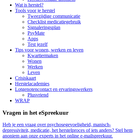
Wat is herstel?
Tools voor je herstel
Tweezijdige communicatie
Checklist medicatiegebruik
Signaleringsplan
PsyMate
Apps
Test jezelf
Tips voor wonen, werken en leven
Kwartiermaken
Wonen
Werken
Leven
Crisiskaart
Herstelacademies
Lotgenotencontact en ervaringswerkers
Plusvriend
WRAP
Vragen in het eSpreekuur
Heb je een vraag over psychosegevoeligheid, manisch-
depressiviteit, medicatie, het herstelproces of iets anders? Stel hem
anoniem aan onze experts in het online e-mailspreekuur.