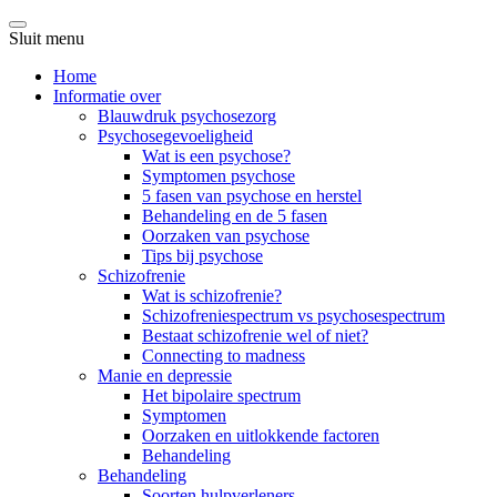
Sluit menu
Home
Informatie over
Blauwdruk psychosezorg
Psychosegevoeligheid
Wat is een psychose?
Symptomen psychose
5 fasen van psychose en herstel
Behandeling en de 5 fasen
Oorzaken van psychose
Tips bij psychose
Schizofrenie
Wat is schizofrenie?
Schizofreniespectrum vs psychosespectrum
Bestaat schizofrenie wel of niet?
Connecting to madness
Manie en depressie
Het bipolaire spectrum
Symptomen
Oorzaken en uitlokkende factoren
Behandeling
Behandeling
Soorten hulpverleners