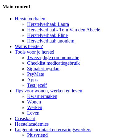
Main content
Side
Herstelverhalen
Herstelverhaal: Laura
Navigation
Herstelverhaal - Tom Van den Abeele
Herstelverhaal: Eline
Herstelverhaal: anoniem
Wat is herstel?
Tools voor je herstel
Tweezijdige communicatie
Checklist medicatiegebruik
Signaleringsplan
PsyMate
Apps
Test jezelf
Tips voor wonen, werken en leven
Kwartiermaken
Wonen
Werken
Leven
Crisiskaart
Herstelacademies
Lotgenotencontact en ervaringswerkers
Plusvriend