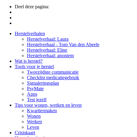
Deel deze pagina:
Side
Herstelverhalen
Herstelverhaal: Laura
Navigation
Herstelverhaal - Tom Van den Abeele
Herstelverhaal: Eline
Herstelverhaal: anoniem
Wat is herstel?
Tools voor je herstel
Tweezijdige communicatie
Checklist medicatiegebruik
Signaleringsplan
PsyMate
Apps
Test jezelf
Tips voor wonen, werken en leven
Kwartiermaken
Wonen
Werken
Leven
Crisiskaart