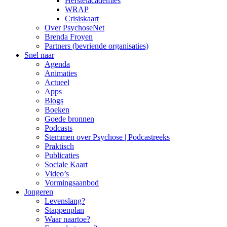
Herstelacademies
WRAP
Crisiskaart
Over PsychoseNet
Brenda Froyen
Partners (bevriende organisaties)
Snel naar
Agenda
Animaties
Actueel
Apps
Blogs
Boeken
Goede bronnen
Podcasts
Stemmen over Psychose | Podcastreeks
Praktisch
Publicaties
Sociale Kaart
Video’s
Vormingsaanbod
Jongeren
Levenslang?
Stappenplan
Waar naartoe?