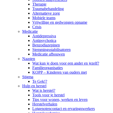
Therapie
Traumabehandeling
Alternatieve zorg
Mobiele teams
Vrijwillige en gedwongen opname
Crisis
Medicatie
Antidepressiva
Antipsychotica
Benzodiazepinen
Stemmingsstabilisatoren
Medicatie afbouwen
Naasten
Wat kun je doen voor een ander en jezelf?
Familieorganisaties
KOPP – Kinderen van ouders met
Stigma
Te Gek!?
Hulp en herstel
Wat is herstel?
Tools voor je herstel
Tips voor wonen, werken en leven
Herstelverhalen
Lotgenotencontact en ervaringswerkers