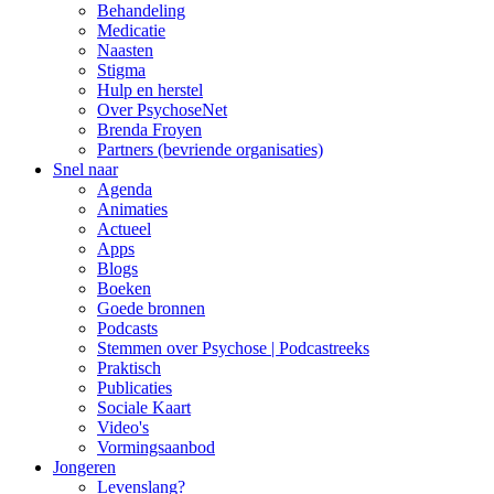
Behandeling
Medicatie
Naasten
Stigma
Hulp en herstel
Over PsychoseNet
Brenda Froyen
Partners (bevriende organisaties)
Snel naar
Agenda
Animaties
Actueel
Apps
Blogs
Boeken
Goede bronnen
Podcasts
Stemmen over Psychose | Podcastreeks
Praktisch
Publicaties
Sociale Kaart
Video's
Vormingsaanbod
Jongeren
Levenslang?