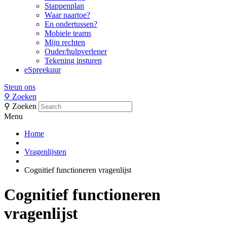
Stappenplan
Waar naartoe?
En ondertussen?
Mobiele teams
Mijn rechten
Ouder/hulpverlener
Tekening insturen
eSpreekuur
Steun ons
⚲
Zoeken
⚲
Zoeken
Menu
Home
Vragenlijsten
Cognitief functioneren vragenlijst
Cognitief functioneren
vragenlijst