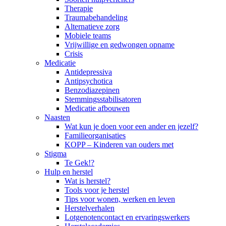
Therapie
Traumabehandeling
Alternatieve zorg
Mobiele teams
Vrijwillige en gedwongen opname
Crisis
Medicatie
Antidepressiva
Antipsychotica
Benzodiazepinen
Stemmingsstabilisatoren
Medicatie afbouwen
Naasten
Wat kun je doen voor een ander en jezelf?
Familieorganisaties
KOPP – Kinderen van ouders met
Stigma
Te Gek!?
Hulp en herstel
Wat is herstel?
Tools voor je herstel
Tips voor wonen, werken en leven
Herstelverhalen
Lotgenotencontact en ervaringswerkers