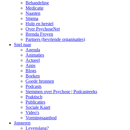
Behandeling
Medicatie
Naasten
Stigma
Hulp en herstel
Over PsychoseNet
Brenda Froyen
Partners (bevriende organisaties)
Snel naar
Agenda
Animaties
Actueel
Apps
Blogs
Boeken
Goede bronnen
Podcasts
Stemmen over Psychose | Podcastreeks
Praktisch
Publicaties
Sociale Kaart
Video's
Vormingsaanbod
Jongeren
Levenslang?