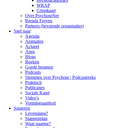
Herstelacademies
WRAP
Crisiskaart
Over PsychoseNet
Brenda Froyen
Partners (bevriende organisaties)
Snel naar
Agenda
Animaties
Actueel
Apps
Blogs
Boeken
Goede bronnen
Podcasts
Stemmen over Psychose | Podcastreeks
Praktisch
Publicaties
Sociale Kaart
Video’s
Vormingsaanbod
Jongeren
Levenslang?
Stappenplan
Waar naartoe?