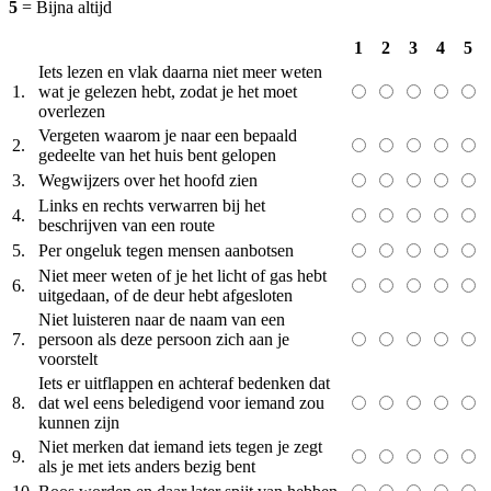
5
= Bijna altijd
1
2
3
4
5
Iets lezen en vlak daarna niet meer weten
1.
wat je gelezen hebt, zodat je het moet
overlezen
Vergeten waarom je naar een bepaald
2.
gedeelte van het huis bent gelopen
3.
Wegwijzers over het hoofd zien
Links en rechts verwarren bij het
4.
beschrijven van een route
5.
Per ongeluk tegen mensen aanbotsen
Niet meer weten of je het licht of gas hebt
6.
uitgedaan, of de deur hebt afgesloten
Niet luisteren naar de naam van een
7.
persoon als deze persoon zich aan je
voorstelt
Iets er uitflappen en achteraf bedenken dat
8.
dat wel eens beledigend voor iemand zou
kunnen zijn
Niet merken dat iemand iets tegen je zegt
9.
als je met iets anders bezig bent