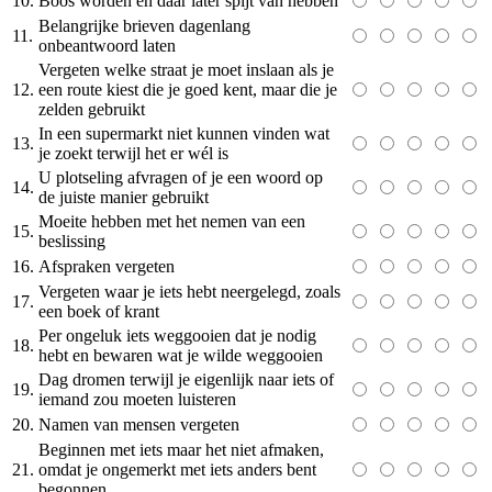
10.
Boos worden en daar later spijt van hebben
Belangrijke brieven dagenlang
11.
onbeantwoord laten
Vergeten welke straat je moet inslaan als je
12.
een route kiest die je goed kent, maar die je
zelden gebruikt
In een supermarkt niet kunnen vinden wat
13.
je zoekt terwijl het er wél is
U plotseling afvragen of je een woord op
14.
de juiste manier gebruikt
Moeite hebben met het nemen van een
15.
beslissing
16.
Afspraken vergeten
Vergeten waar je iets hebt neergelegd, zoals
17.
een boek of krant
Per ongeluk iets weggooien dat je nodig
18.
hebt en bewaren wat je wilde weggooien
Dag dromen terwijl je eigenlijk naar iets of
19.
iemand zou moeten luisteren
20.
Namen van mensen vergeten
Beginnen met iets maar het niet afmaken,
21.
omdat je ongemerkt met iets anders bent
begonnen