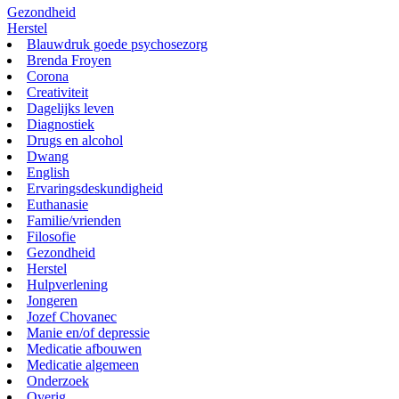
Gezondheid
Herstel
Blauwdruk goede psychosezorg
Brenda Froyen
Corona
Creativiteit
Dagelijks leven
Diagnostiek
Drugs en alcohol
Dwang
English
Ervaringsdeskundigheid
Euthanasie
Familie/vrienden
Filosofie
Gezondheid
Herstel
Hulpverlening
Jongeren
Jozef Chovanec
Manie en/of depressie
Medicatie afbouwen
Medicatie algemeen
Onderzoek
Overig