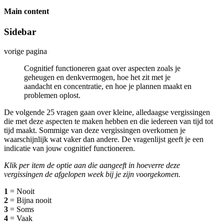
Main content
Sidebar
vorige pagina
Cognitief functioneren gaat over aspecten zoals je
geheugen en denkvermogen, hoe het zit met je
aandacht en concentratie, en hoe je plannen maakt en
problemen oplost.
De volgende 25 vragen gaan over kleine, alledaagse vergissingen
die met deze aspecten te maken hebben en die iedereen van tijd tot
tijd maakt. Sommige van deze vergissingen overkomen je
waarschijnlijk wat vaker dan andere. De vragenlijst geeft je een
indicatie van jouw cognitief functioneren.
Klik per item de optie aan die aangeeft in hoeverre deze
vergissingen de afgelopen week bij je zijn voorgekomen.
1
= Nooit
2
= Bijna nooit
3
= Soms
4
= Vaak