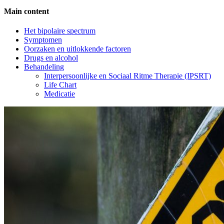
Main content
Side
Het bipolaire spectrum
Symptomen
Navigation
Oorzaken en uitlokkende factoren
Drugs en alcohol
Behandeling
Interpersoonlijke en Sociaal Ritme Therapie (IPSRT)
Life Chart
Medicatie