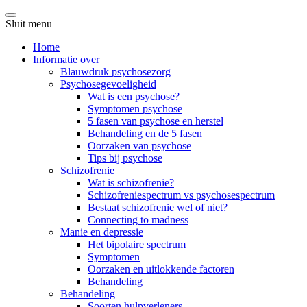
Sluit menu
Home
Informatie over
Blauwdruk psychosezorg
Psychosegevoeligheid
Wat is een psychose?
Symptomen psychose
5 fasen van psychose en herstel
Behandeling en de 5 fasen
Oorzaken van psychose
Tips bij psychose
Schizofrenie
Wat is schizofrenie?
Schizofreniespectrum vs psychosespectrum
Bestaat schizofrenie wel of niet?
Connecting to madness
Manie en depressie
Het bipolaire spectrum
Symptomen
Oorzaken en uitlokkende factoren
Behandeling
Behandeling
Soorten hulpverleners