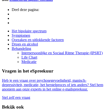
Deel deze pagina:
Side
Het bipolaire spectrum
Symptomen
Navigation
Oorzaken en uitlokkende factoren
Drugs en alcohol
Behandeling
Interpersoonlijke en Sociaal Ritme Therapie (IPSRT)
Life Chart
Medicatie
Vragen in het eSpreekuur
Heb je een vraag over psychosegevoeligheid, manisch-
depressiviteit, medicatie, het herstelproces of iets anders? Stel hem
anoniem aan onze experts in het online e-mailspreekuur.
Stel zelf een vraag
Bekijk ook