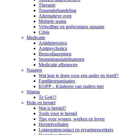
Therapie
Traumabehandeling
Alternatieve zorg
Mobiele teams
Vrijwillige en gedwongen opname
Crisis
Medicatie
Antidepressiva
Antipsychotica
Benzodiazepinen
Stemmingsstabilisatoren
Medicatie afbouwen
Naasten
Wat kun je doen voor een ander en jezelf?
Familieorganisaties
KOPP – Kinderen van ouders met
Stigma
Te Gek!?
Hulp en herstel
Wat is herstel?
Tools voor je herstel
Tips voor wonen, werken en leven
Herstelverhalen
Lotgenotencontact en ervaringswerkers