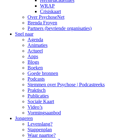
Herstelacademies
WRAP
Crisiskaart
Over PsychoseNet
Brenda Froyen
Partners (bevriende organisaties)
Snel naar
Agenda
Animaties
Actueel
Apps
Blogs
Boeken
Goede bronnen
Podcasts
Stemmen over Psychose | Podcastreeks
Praktisch
Publicaties
Sociale Kaart
Video’s
Vormingsaanbod
Jongeren
Levenslang?
Stappenplan
Waar naartoe?