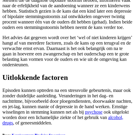
Mensen die de diagnose bipolaire stoornis hebben, informeren vaak
naar de erfelijkheid van de aandoening wanneer ze een kinderwens
hebben. Statistisch gezien is de kans dat een kind later een depressie
of bipolaire stemmingsstoornis zal ontwikkelen ongeveer twintig
procent wanneer één van de ouders dit hebben (gehad). Indien beide
ouders een stemmingsstoornis hebben neemt de kans verder toe.
Het advies dat gegeven wordt over het ‘wel of niet kinderen krijgen’
hangt af van meerdere factoren, zoals de kans op een terugval en de
verwachte ernst ervan. Daarnaast is het ook belangrijk om na te
gaan in hoeverre een zwangerschap en het ouderschap een te grote
belasting kan vormen voor de ouders en wie uit de omgeving kan
ondersteunen.
Uitlokkende factoren
Episoden kunnen optreden na een stressvolle gebeurtenis, maar ook
zonder duidelijke aanleiding. Veranderingen in het dag- en
nachtritme, bijvoorbeeld door ploegendiensten, doorwaakte nachten,
en jet-lag, kunnen manie of depressie in de hand werken. Ernstige
wisselingen in stemming kunnen net als bij
psychose
ook uitgelokt
worden door een lichamelijke ziekte of het gebruik van
alcohol,
drugs
, of geneesmiddelen.
Bron:
Kenniscentrum Bipolaire Stoornissen