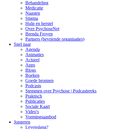
Behandeling
Medicatie
Naasten
Stigma
Hulp en herstel
Over PsychoseNet
Brenda Froyen
Partners (bevriende organisaties)
Snel naar
Agenda
Animaties
Actueel
Apps
Blogs
Boeken
Goede bronnen
Podcasts
Stemmen over Psychose | Podcastreeks
Praktisch
Publicaties
Sociale Kaart
Video's
Vormingsaanbod
Jongeren
Levenslang?