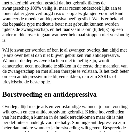
met zekerheid worden gesteld dat het gebruik tijdens de
zwangerschap 100% veilig is, maar recent onderzoek lijkt aan te
tonen dat er geen verhoogd risico is op afwijkingen voor het kind
wanneer de moeder antidepressiva heeft geslikt. Wel is er bekend
dat bepaalde type medicatie beter niet gebruikt kunnen worden
tijdens de zwangerschap, en het raadzaam is om (tijdelijk) op een
ander middel over te gaan wanneer helemaal stoppen niet verstandig
is.
Wil je zwanger worden of ben je al zwanger, overleg dan altijd met
je arts over het al dan niet blijven gebruiken van antidepressiva.
Wanneer de depressieve klachten niet te heftig zijn, wordt
aangeraden geen medicatie te slikken in de eerste drie maanden van
de zwangerschap en met alleen therapie te volstaan. Is het toch beter
om een antidepressivum te blijven slikken, dan zijn SSRI’s of
tricylcische de beste optie.
Borstvoeding en antidepressiva
Overleg altijd met je arts en verloskundige wanneer je borstvoeding
wilt geven en een antidepressivum gebruikt. Kleine hoeveelheden
van het medicijn kunnen in de melk terechtkomen maar dit is niet
per definitie schadelijk voor de baby. Sommige antidepressiva zijn
beter dan andere wanneer je borstvoeding wilt geven. Bespreek de