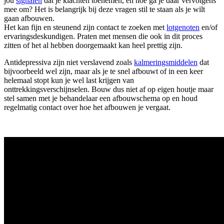
jou
signalen
dat je klachten toenemen, en hoe ga je daar vervolgens
mee om? Het is belangrijk bij deze vragen stil te staan als je wilt
gaan afbouwen.
Het kan fijn en steunend zijn contact te zoeken met
lotgenoten
en/of
ervaringsdeskundigen. Praten met mensen die ook in dit proces
zitten of het al hebben doorgemaakt kan heel prettig zijn.
Antidepressiva zijn niet verslavend zoals
kalmeringsmiddelen
dat
bijvoorbeeld wel zijn, maar als je te snel afbouwt of in een keer
helemaal stopt kun je wel last krijgen van
onttrekkingsverschijnselen. Bouw dus niet af op eigen houtje maar
stel samen met je behandelaar een afbouwschema op en houd
regelmatig contact over hoe het afbouwen je vergaat.