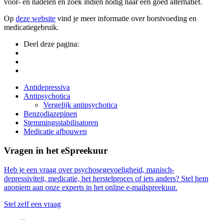
voor- en nadelen en zoek indien nodig naar een goed alternatief.
Op
deze website
vind je meer informatie over borstvoeding en
medicatiegebruik.
Deel deze pagina:
Side
Antidepressiva
Antipsychotica
Navigation
Vergelijk antipsychotica
Benzodiazepinen
Stemmingsstabilisatoren
Medicatie afbouwen
Vragen in het eSpreekuur
Heb je een vraag over psychosegevoeligheid, manisch-
depressiviteit, medicatie, het herstelproces of iets anders? Stel hem
anoniem aan onze experts in het online e-mailspreekuur.
Stel zelf een vraag