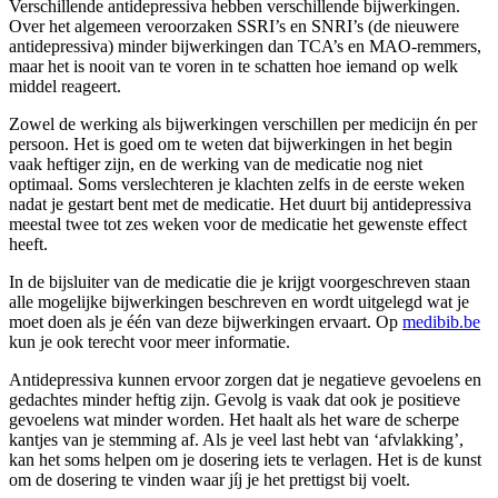
Verschillende antidepressiva hebben verschillende bijwerkingen.
Over het algemeen veroorzaken SSRI’s en SNRI’s (de nieuwere
antidepressiva) minder bijwerkingen dan TCA’s en MAO-remmers,
maar het is nooit van te voren in te schatten hoe iemand op welk
middel reageert.
Zowel de werking als bijwerkingen verschillen per medicijn én per
persoon. Het is goed om te weten dat bijwerkingen in het begin
vaak heftiger zijn, en de werking van de medicatie nog niet
optimaal. Soms verslechteren je klachten zelfs in de eerste weken
nadat je gestart bent met de medicatie. Het duurt bij antidepressiva
meestal twee tot zes weken voor de medicatie het gewenste effect
heeft.
In de bijsluiter van de medicatie die je krijgt voorgeschreven staan
alle mogelijke bijwerkingen beschreven en wordt uitgelegd wat je
moet doen als je één van deze bijwerkingen ervaart. Op
medibib.be
kun je ook terecht voor meer informatie.
Antidepressiva kunnen ervoor zorgen dat je negatieve gevoelens en
gedachtes minder heftig zijn. Gevolg is vaak dat ook je positieve
gevoelens wat minder worden. Het haalt als het ware de scherpe
kantjes van je stemming af. Als je veel last hebt van ‘afvlakking’,
kan het soms helpen om je dosering iets te verlagen. Het is de kunst
om de dosering te vinden waar jíj je het prettigst bij voelt.