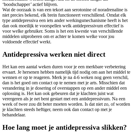
‘boodschapper’ actief blijven.
Wat de oorzaak is van een tekort aan serotonine of noradrenaline is
niet precies bekend, elk brein functioneert verschillend. Omdat elk
type antidepressiva een iets ander werkingsmechanisme heeft is het
dan ook moeilijk te voorspellen welk antidepressivum effectief is
voor welke gebruiker. Soms is het een kwestie van verschillende
middelen uitproberen om er achter te komen welke voor jou
voldoende effectief werkt.
Antidepressiva werken niet direct
Het kan een aantal weken duren voor je een merkbare verbetering
ervaart. Je hersenen hebben namelijk tijd nodig om aan het middel te
wennen er op te reageren. Merk je na 4-6 weken nog geen verschil,
dan is het goed om contact op te nemen met je arts. Misschien dat
verandering in je dosering of overstappen op een ander middel een
oplossing is. Het kan ook gebeuren dat je klachten juist wat
verergeren als je net bent gestart met een antidepressivum. Na een
week of twee zou dit beter moeten worden. Is dat niet zo, of worden
je klachten steeds heftiger, neem ook dan contact op met je
behandelaar.
Hoe lang moet je antidepressiva slikken?