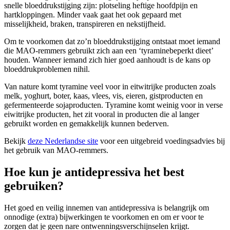
snelle bloeddrukstijging zijn: plotseling heftige hoofdpijn en
hartkloppingen. Minder vaak gaat het ook gepaard met
misselijkheid, braken, transpireren en nekstijfheid.
Om te voorkomen dat zo’n bloeddrukstijging ontstaat moet iemand
die MAO-remmers gebruikt zich aan een ‘tyraminebeperkt dieet’
houden. Wanneer iemand zich hier goed aanhoudt is de kans op
bloeddrukproblemen nihil.
Van nature komt tyramine veel voor in eitwitrijke producten zoals
melk, yoghurt, boter, kaas, vlees, vis, eieren, gistproducten en
gefermenteerde sojaproducten. Tyramine komt weinig voor in verse
eiwitrijke producten, het zit vooral in producten die al langer
gebruikt worden en gemakkelijk kunnen bederven.
Bekijk
deze Nederlandse site
voor een uitgebreid voedingsadvies bij
het gebruik van MAO-remmers.
Hoe kun je antidepressiva het best
gebruiken?
Het goed en veilig innemen van antidepressiva is belangrijk om
onnodige (extra) bijwerkingen te voorkomen en om er voor te
zorgen dat je geen nare ontwenningsverschijnselen krijgt.