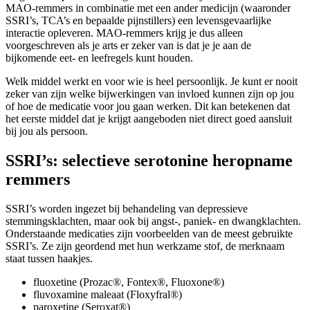
MAO-remmers in combinatie met een ander medicijn (waaronder
SSRI’s, TCA’s en bepaalde pijnstillers) een levensgevaarlijke
interactie opleveren. MAO-remmers krijg je dus alleen
voorgeschreven als je arts er zeker van is dat je je aan de
bijkomende eet- en leefregels kunt houden.
Welk middel werkt en voor wie is heel persoonlijk. Je kunt er nooit
zeker van zijn welke bijwerkingen van invloed kunnen zijn op jou
of hoe de medicatie voor jou gaan werken. Dit kan betekenen dat
het eerste middel dat je krijgt aangeboden niet direct goed aansluit
bij jou als persoon.
SSRI’s: selectieve serotonine heropname
remmers
SSRI’s worden ingezet bij behandeling van depressieve
stemmingsklachten, maar ook bij angst-, paniek- en dwangklachten.
Onderstaande medicaties zijn voorbeelden van de meest gebruikte
SSRI’s. Ze zijn geordend met hun werkzame stof, de merknaam
staat tussen haakjes.
fluoxetine (Prozac®, Fontex®, Fluoxone®)
fluvoxamine maleaat (Floxyfral®)
paroxetine (Seroxat®)