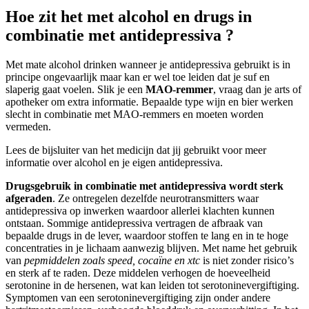
Hoe zit het met alcohol en drugs in
combinatie met antidepressiva ?
Met mate alcohol drinken wanneer je antidepressiva gebruikt is in
principe ongevaarlijk maar kan er wel toe leiden dat je suf en
slaperig gaat voelen. Slik je een
MAO-remmer
, vraag dan je arts of
apotheker om extra informatie. Bepaalde type wijn en bier werken
slecht in combinatie met MAO-remmers en moeten worden
vermeden.
Lees de bijsluiter van het medicijn dat jij gebruikt voor meer
informatie over alcohol en je eigen antidepressiva.
Drugsgebruik in combinatie met antidepressiva wordt sterk
afgeraden
. Ze ontregelen dezelfde neurotransmitters waar
antidepressiva op inwerken waardoor allerlei klachten kunnen
ontstaan. Sommige antidepressiva vertragen de afbraak van
bepaalde drugs in de lever, waardoor stoffen te lang en in te hoge
concentraties in je lichaam aanwezig blijven. Met name het gebruik
van
pepmiddelen zoals speed, cocaïne en xtc
is niet zonder risico’s
en sterk af te raden. Deze middelen verhogen de hoeveelheid
serotonine in de hersenen, wat kan leiden tot serotoninevergiftiging.
Symptomen van een serotoninevergiftiging zijn onder andere