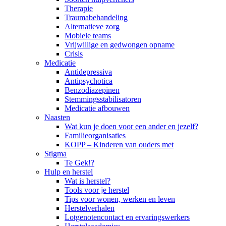
Therapie
Traumabehandeling
Alternatieve zorg
Mobiele teams
Vrijwillige en gedwongen opname
Crisis
Medicatie
Antidepressiva
Antipsychotica
Benzodiazepinen
Stemmingsstabilisatoren
Medicatie afbouwen
Naasten
Wat kun je doen voor een ander en jezelf?
Familieorganisaties
KOPP – Kinderen van ouders met
Stigma
Te Gek!?
Hulp en herstel
Wat is herstel?
Tools voor je herstel
Tips voor wonen, werken en leven
Herstelverhalen
Lotgenotencontact en ervaringswerkers