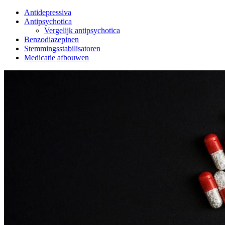
Side
Antidepressiva
Antipsychotica
Navigation
Vergelijk antipsychotica
Benzodiazepinen
Stemmingsstabilisatoren
Medicatie afbouwen