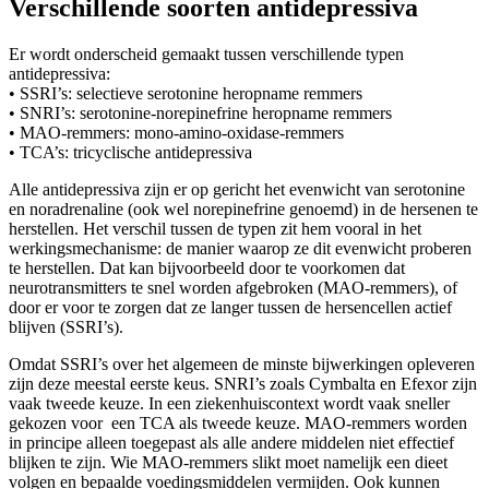
Verschillende soorten antidepressiva
Er wordt onderscheid gemaakt tussen verschillende typen
antidepressiva:
• SSRI’s: selectieve serotonine heropname remmers
• SNRI’s: serotonine-norepinefrine heropname remmers
• MAO-remmers: mono-amino-oxidase-remmers
• TCA’s: tricyclische antidepressiva
Alle antidepressiva zijn er op gericht het evenwicht van serotonine
en noradrenaline (ook wel norepinefrine genoemd) in de hersenen te
herstellen. Het verschil tussen de typen zit hem vooral in het
werkingsmechanisme: de manier waarop ze dit evenwicht proberen
te herstellen. Dat kan bijvoorbeeld door te voorkomen dat
neurotransmitters te snel worden afgebroken (MAO-remmers), of
door er voor te zorgen dat ze langer tussen de hersencellen actief
blijven (SSRI’s).
Omdat SSRI’s over het algemeen de minste bijwerkingen opleveren
zijn deze meestal eerste keus. SNRI’s zoals Cymbalta en Efexor zijn
vaak tweede keuze. In een ziekenhuiscontext wordt vaak sneller
gekozen voor een TCA als tweede keuze. MAO-remmers worden
in principe alleen toegepast als alle andere middelen niet effectief
blijken te zijn. Wie MAO-remmers slikt moet namelijk een dieet
volgen en bepaalde voedingsmiddelen vermijden. Ook kunnen