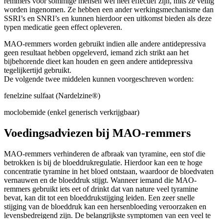
remmers voor sommige mensen wel heel effectief zijn, mits ze veilig
worden ingenomen. Ze hebben een ander werkingsmechanisme dan
SSRI’s en SNRI’s en kunnen hierdoor een uitkomst bieden als deze
typen medicatie geen effect opleveren.
MAO-remmers worden gebruikt indien alle andere antidepressiva
geen resultaat hebben opgeleverd, iemand zich strikt aan het
bijbehorende dieet kan houden en geen andere antidepressiva
tegelijkertijd gebruikt.
De volgende twee middelen kunnen voorgeschreven worden:
fenelzine sulfaat (Nardelzine®)
moclobemide (enkel generisch verkrijgbaar)
Voedingsadviezen bij MAO-remmers
MAO-remmers verhinderen de afbraak van tyramine, een stof die
betrokken is bij de bloeddrukregulatie. Hierdoor kan een te hoge
concentratie tyramine in het bloed ontstaan, waardoor de bloedvaten
vernauwen en de bloeddruk stijgt. Wanneer iemand die MAO-
remmers gebruikt iets eet of drinkt dat van nature veel tyramine
bevat, kan dit tot een bloeddrukstijging leiden. Een zeer snelle
stijging van de bloeddruk kan een hersenbloeding veroorzaken en
levensbedreigend zijn. De belangrijkste symptomen van een veel te