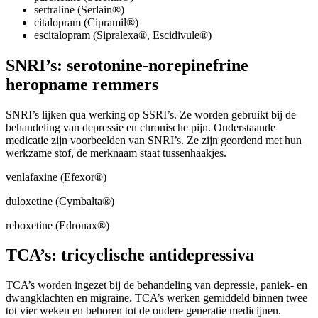
sertraline (Serlain®)
citalopram (Cipramil®)
escitalopram (Sipralexa®, Escidivule®)
SNRI’s: serotonine-norepinefrine
heropname remmers
SNRI’s lijken qua werking op SSRI’s. Ze worden gebruikt bij de
behandeling van depressie en chronische pijn. Onderstaande
medicatie zijn voorbeelden van SNRI’s. Ze zijn geordend met hun
werkzame stof, de merknaam staat tussenhaakjes.
venlafaxine (Efexor®)
duloxetine (Cymbalta®)
reboxetine (Edronax®)
TCA’s: tricyclische antidepressiva
TCA’s worden ingezet bij de behandeling van depressie, paniek- en
dwangklachten en migraine. TCA’s werken gemiddeld binnen twee
tot vier weken en behoren tot de oudere generatie medicijnen.