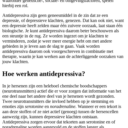
waaronder genetische-, sociale- én omgevingsfactoren, spelen
hierbij een rol.
Antidepressiva zijn geen geneesmiddel in de zin dat ze een
depressie, of depressieve klachten, genezen. Dat kan ook niet, want
een depressie heeft zelden maar één zuivere oorzaak, laat staan één
biologische. Je kunt antidepressiva daarom beter beschouwen als
een steuntje in de rug. Ze worden ingezet om je klachten te
verminderen, zodat je weer meer energie hebt om met andere
gebieden in je leven aan de slag te gaan. Vaak worden
antidepressiva daarom ook voorgeschreven in combinatie met
therapie, waarin je kan werken aan de achterliggende oorzaken van
jouw klachten.
Hoe werken antidepressiva?
In je hersenen zijn een heleboel chemische boodschappers
(neurotransmitters) actief die er voor zorgen dat informatie van het
ene deel naar het andere deel van je hersenen wordt gezonden.
Twee neurotransmitters die invloed hebben op je stemming en
emoties zijn
serotonine
en
noradrenaline.
Wanneer er een tekort is
aan deze stoffen of ze niet actief (genoeg) tussen de hersencellen
aanwezig zijn, kunnen depressieve klachten ontstaan.
Antidepressiva zorgen ervoor dat tekorten aan serotonine en of
noradrenaline worden aangevuld en de stoffen langer als