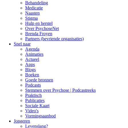
Behandeling
Medicatie
Naasten
Stigma
Hulp en herstel
Over PsychoseNet
Brenda Froyen
Partners (bevriende organisaties)
Snel naar
Agenda
Animaties
Actueel
Apps
Blogs
Boeken
Goede bronnen
Podcasts
Stemmen over Psychose | Podcastreeks
Praktisch
Publicaties
Sociale Kaart
Video's
Vormingsaanbod
Jongeren
Levenslang?