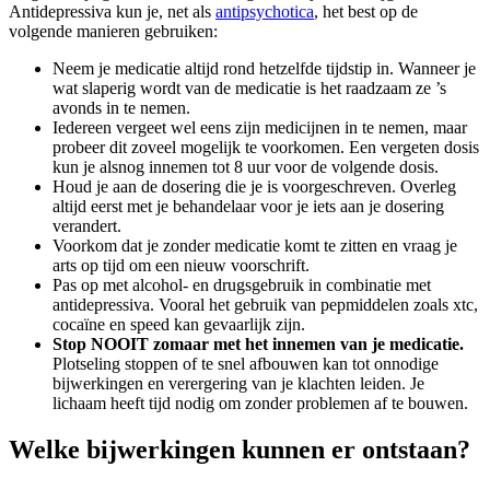
Antidepressiva kun je, net als
antipsychotica
, het best op de
volgende manieren gebruiken:
Neem je medicatie altijd rond hetzelfde tijdstip in. Wanneer je
wat slaperig wordt van de medicatie is het raadzaam ze ’s
avonds in te nemen.
Iedereen vergeet wel eens zijn medicijnen in te nemen, maar
probeer dit zoveel mogelijk te voorkomen. Een vergeten dosis
kun je alsnog innemen tot 8 uur voor de volgende dosis.
Houd je aan de dosering die je is voorgeschreven. Overleg
altijd eerst met je behandelaar voor je iets aan je dosering
verandert.
Voorkom dat je zonder medicatie komt te zitten en vraag je
arts op tijd om een nieuw voorschrift.
Pas op met alcohol- en drugsgebruik in combinatie met
antidepressiva. Vooral het gebruik van pepmiddelen zoals xtc,
cocaïne en speed kan gevaarlijk zijn.
Stop NOOIT zomaar met het innemen van je medicatie.
Plotseling stoppen of te snel afbouwen kan tot onnodige
bijwerkingen en verergering van je klachten leiden. Je
lichaam heeft tijd nodig om zonder problemen af te bouwen.
Welke bijwerkingen kunnen er ontstaan?