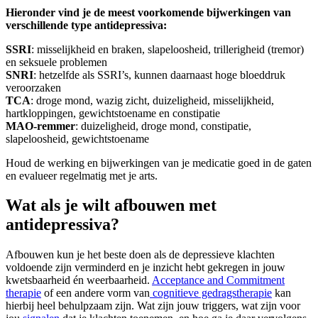
Hieronder vind je de meest voorkomende bijwerkingen van
verschillende type antidepressiva:
SSRI
: misselijkheid en braken, slapeloosheid, trillerigheid (tremor)
en seksuele problemen
SNRI
: hetzelfde als SSRI’s, kunnen daarnaast hoge bloeddruk
veroorzaken
TCA
: droge mond, wazig zicht, duizeligheid, misselijkheid,
hartkloppingen, gewichtstoename en constipatie
MAO-remmer
: duizeligheid, droge mond, constipatie,
slapeloosheid, gewichtstoename
Houd de werking en bijwerkingen van je medicatie goed in de gaten
en evalueer regelmatig met je arts.
Wat als je wilt afbouwen met
antidepressiva?
Afbouwen kun je het beste doen als de depressieve klachten
voldoende zijn verminderd en je inzicht hebt gekregen in jouw
kwetsbaarheid én weerbaarheid.
Acceptance and Commitment
therapie
of een andere vorm van
cognitieve gedragstherapie
kan
hierbij heel behulpzaam zijn. Wat zijn jouw triggers, wat zijn voor