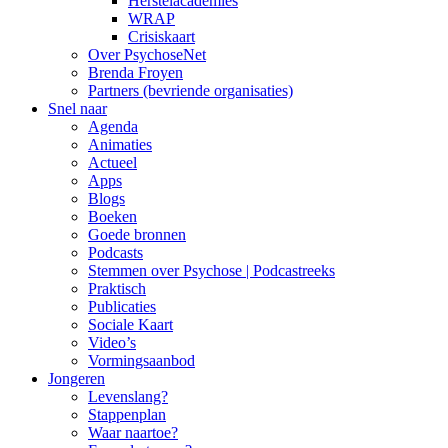
Herstelacademies
WRAP
Crisiskaart
Over PsychoseNet
Brenda Froyen
Partners (bevriende organisaties)
Snel naar
Agenda
Animaties
Actueel
Apps
Blogs
Boeken
Goede bronnen
Podcasts
Stemmen over Psychose | Podcastreeks
Praktisch
Publicaties
Sociale Kaart
Video’s
Vormingsaanbod
Jongeren
Levenslang?
Stappenplan
Waar naartoe?