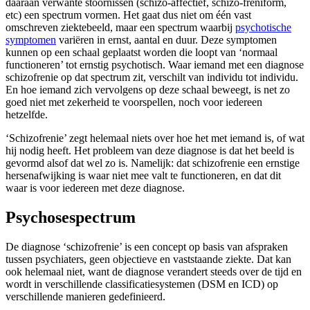
daaraan verwante stoornissen (schizo-affectief, schizo-freniform,
etc) een spectrum vormen. Het gaat dus niet om één vast
omschreven ziektebeeld, maar een spectrum waarbij
psychotische
symptomen
variëren in ernst, aantal en duur. Deze symptomen
kunnen op een schaal geplaatst worden die loopt van ‘normaal
functioneren’ tot ernstig psychotisch. Waar iemand met een diagnose
schizofrenie op dat spectrum zit, verschilt van individu tot individu.
En hoe iemand zich vervolgens op deze schaal beweegt, is net zo
goed niet met zekerheid te voorspellen, noch voor iedereen
hetzelfde.
‘Schizofrenie’ zegt helemaal niets over hoe het met iemand is, of wat
hij nodig heeft. Het probleem van deze diagnose is dat het beeld is
gevormd alsof dat wel zo is. Namelijk: dat schizofrenie een ernstige
hersenafwijking is waar niet mee valt te functioneren, en dat dit
waar is voor iedereen met deze diagnose.
Psychosespectrum
De diagnose ‘schizofrenie’ is een concept op basis van afspraken
tussen psychiaters, geen objectieve en vaststaande ziekte. Dat kan
ook helemaal niet, want de diagnose verandert steeds over de tijd en
wordt in verschillende classificatiesystemen (DSM en ICD) op
verschillende manieren gedefinieerd.