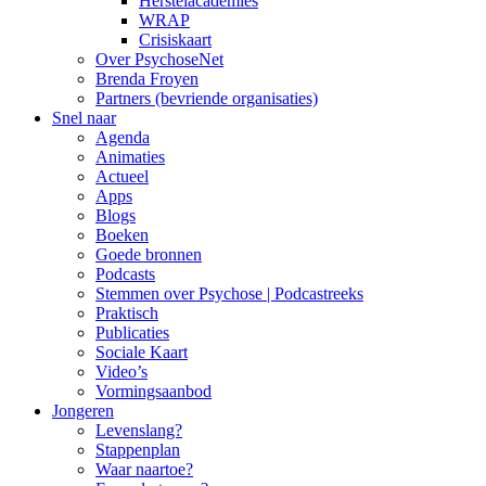
Herstelacademies
WRAP
Crisiskaart
Over PsychoseNet
Brenda Froyen
Partners (bevriende organisaties)
Snel naar
Agenda
Animaties
Actueel
Apps
Blogs
Boeken
Goede bronnen
Podcasts
Stemmen over Psychose | Podcastreeks
Praktisch
Publicaties
Sociale Kaart
Video’s
Vormingsaanbod
Jongeren
Levenslang?
Stappenplan
Waar naartoe?