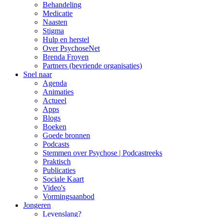
Behandeling
Medicatie
Naasten
Stigma
Hulp en herstel
Over PsychoseNet
Brenda Froyen
Partners (bevriende organisaties)
Snel naar
Agenda
Animaties
Actueel
Apps
Blogs
Boeken
Goede bronnen
Podcasts
Stemmen over Psychose | Podcastreeks
Praktisch
Publicaties
Sociale Kaart
Video's
Vormingsaanbod
Jongeren
Levenslang?