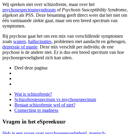
Wij spreken niet over schizofrenie, maar over het
psychosespectrumsyndroom
of
Psychosis Susceptibility Syndrome
,
afgekort als PSS. Deze benaming geeft direct weer dat het niet om
één vaststaande ziekte gaat, maar om een breed spectrum van
symptomen.
Bij psychose gaat het om een mix van verschillende symptomen
zoals
wanen
,
hallucinaties
, problemen met aandacht en geheugen,
depressie of manie
. Deze mix verschilt per individu; de ene
psychose is de andere niet. Er is dus een breed spectrum van hoe
psychosegevoeligheid zich kan uiten.
Deel deze pagina:
Side
Wat is schizofrenie?
Schizofreniespectrum vs psychosespectrum
Navigation
Bestaat schizofrenie wel of niet?
Connecting to madness
Vragen in het eSpreekuur
Heb je een vraag over psychosegevoeligheid, manisch-