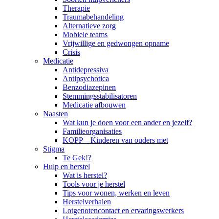
Therapie
Traumabehandeling
Alternatieve zorg
Mobiele teams
Vrijwillige en gedwongen opname
Crisis
Medicatie
Antidepressiva
Antipsychotica
Benzodiazepinen
Stemmingsstabilisatoren
Medicatie afbouwen
Naasten
Wat kun je doen voor een ander en jezelf?
Familieorganisaties
KOPP – Kinderen van ouders met
Stigma
Te Gek!?
Hulp en herstel
Wat is herstel?
Tools voor je herstel
Tips voor wonen, werken en leven
Herstelverhalen
Lotgenotencontact en ervaringswerkers