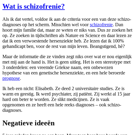
Wat is schizofrenie?
Als ik dat vertel, voldoe ik aan de criteria voor een van deze schizo-
diagnoses op het scherm. Misschien wel voor
schizofrenie
. Dan
hoort mijn familie dat, maar ze weten er niks van. Dus ze zoeken het
op. Ze zoeken in tijdschriften als Nature en Science en daar lezen ze
dat ik een verwoestende hersenziekte heb. Ze lezen dat ik 100%
gehandicapt ben, voor de rest van mijn leven. Beangstigend
, hè?
Maar de informatie die ze vinden zegt niks over wat er nou eigenlijk
met mij aan de hand is. Het is geen uitleg. Het is een stereotype met
3 onderdelen: een vreemde Griekse naam, een onbewezen
hypothese van een genetische hersenziekte, en een hele beroerde
prognose
.
Ik heb een nicht: Elisabeth. Ze deed 2 universitaire studies. Ze is
warm en geestig. Ik werd psychiater, zij patiënt. Zij werkt al 15 jaar
hard om beter te worden. Ze slikt medicijnen. Ze is vaak
opgenomen en ze heeft een hele reeks diagnoses – ook schizo-
diagnoses.
Negatieve ideeën