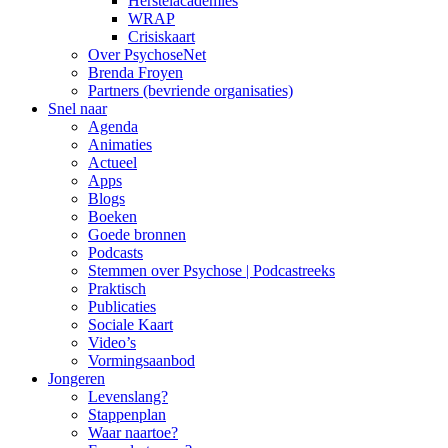
Herstelacademies
WRAP
Crisiskaart
Over PsychoseNet
Brenda Froyen
Partners (bevriende organisaties)
Snel naar
Agenda
Animaties
Actueel
Apps
Blogs
Boeken
Goede bronnen
Podcasts
Stemmen over Psychose | Podcastreeks
Praktisch
Publicaties
Sociale Kaart
Video’s
Vormingsaanbod
Jongeren
Levenslang?
Stappenplan
Waar naartoe?