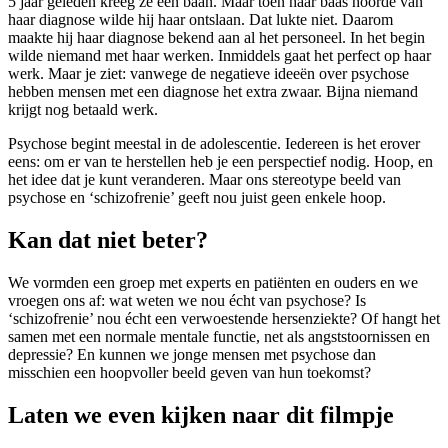
5 jaar geleden kreeg ze een baan. Maar toen haar baas hoorde van
haar diagnose wilde hij haar ontslaan. Dat lukte niet. Daarom
maakte hij haar diagnose bekend aan al het personeel. In het begin
wilde niemand met haar werken. Inmiddels gaat het perfect op haar
werk. Maar je ziet: vanwege de negatieve ideeën over psychose
hebben mensen met een diagnose het extra zwaar. Bijna niemand
krijgt nog betaald werk.
Psychose begint meestal in de adolescentie. Iedereen is het erover
eens: om er van te herstellen heb je een perspectief nodig. Hoop, en
het idee dat je kunt veranderen. Maar ons stereotype beeld van
psychose en ‘schizofrenie’ geeft nou juist geen enkele hoop.
Kan dat niet beter?
We vormden een groep met experts en patiënten en ouders en we
vroegen ons af: wat weten we nou écht van psychose? Is
‘schizofrenie’ nou écht een verwoestende hersenziekte? Of hangt het
samen met een normale mentale functie, net als angststoornissen en
depressie? En kunnen we jonge mensen met psychose dan
misschien een hoopvoller beeld geven van hun toekomst?
Laten we even kijken naar dit filmpje