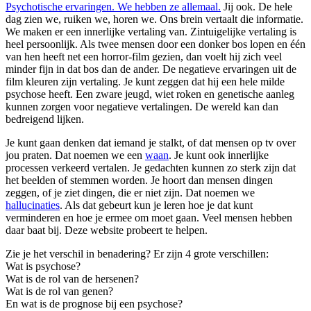
Psychotische ervaringen. We hebben ze allemaal.
Jij ook. De hele
dag zien we, ruiken we, horen we. Ons brein vertaalt die informatie.
We maken er een innerlijke vertaling van. Zintuigelijke vertaling is
heel persoonlijk. Als twee mensen door een donker bos lopen en één
van hen heeft net een horror-film gezien, dan voelt hij zich veel
minder fijn in dat bos dan de ander. De negatieve ervaringen uit de
film kleuren zijn vertaling. Je kunt zeggen dat hij een hele milde
psychose heeft. Een zware jeugd, wiet roken en genetische aanleg
kunnen zorgen voor negatieve vertalingen. De wereld kan dan
bedreigend lijken.
Je kunt gaan denken dat iemand je stalkt, of dat mensen op tv over
jou praten. Dat noemen we een
waan
. Je kunt ook innerlijke
processen verkeerd vertalen. Je gedachten kunnen zo sterk zijn dat
het beelden of stemmen worden. Je hoort dan mensen dingen
zeggen, of je ziet dingen, die er niet zijn. Dat noemen we
hallucinaties
. Als dat gebeurt kun je leren hoe je dat kunt
verminderen en hoe je ermee om moet gaan. Veel mensen hebben
daar baat bij. Deze website probeert te helpen.
Zie je het verschil in benadering? Er zijn 4 grote verschillen:
Wat is psychose?
Wat is de rol van de hersenen?
Wat is de rol van genen?
En wat is de prognose bij een psychose?