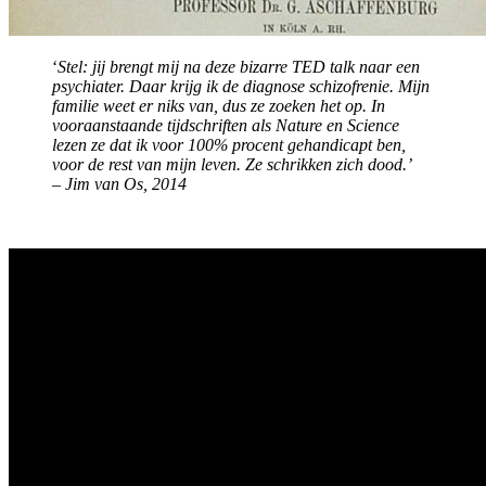
‘
Stel: jij brengt mij na deze bizarre TED talk naar een
psychiater. Daar krijg ik de diagnose schizofrenie. Mijn
familie weet er niks van, dus ze zoeken het op. In
vooraanstaande tijdschriften als Nature en Science
lezen ze dat ik voor 100% procent gehandicapt ben,
voor de rest van mijn leven. Ze schrikken zich dood.’
– Jim van Os, 2014