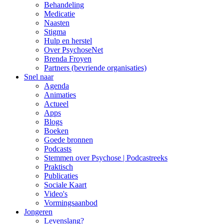
Behandeling
Medicatie
Naasten
Stigma
Hulp en herstel
Over PsychoseNet
Brenda Froyen
Partners (bevriende organisaties)
Snel naar
Agenda
Animaties
Actueel
Apps
Blogs
Boeken
Goede bronnen
Podcasts
Stemmen over Psychose | Podcastreeks
Praktisch
Publicaties
Sociale Kaart
Video's
Vormingsaanbod
Jongeren
Levenslang?