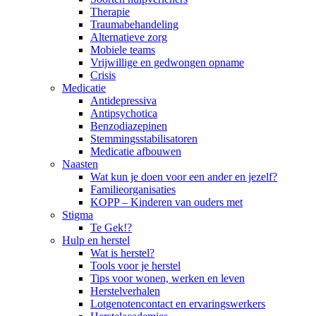
Therapie
Traumabehandeling
Alternatieve zorg
Mobiele teams
Vrijwillige en gedwongen opname
Crisis
Medicatie
Antidepressiva
Antipsychotica
Benzodiazepinen
Stemmingsstabilisatoren
Medicatie afbouwen
Naasten
Wat kun je doen voor een ander en jezelf?
Familieorganisaties
KOPP – Kinderen van ouders met
Stigma
Te Gek!?
Hulp en herstel
Wat is herstel?
Tools voor je herstel
Tips voor wonen, werken en leven
Herstelverhalen
Lotgenotencontact en ervaringswerkers