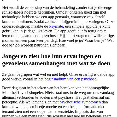
Het wordt de eerste stap van de behandeling zonder dat je die enge
schizo-labels hoeft te gebruiken. Omdat jongeren goed zijn met
technologie hebben we een app gemaakt, waarmee ze zichzelf
kunnen monitoren. Zodat ze inzicht krijgen in hun ervaringen. Onze
onderzoeksgroep maakte de
Psymate
, een simpele app die je kunt
gebruiken in je dagelijks leven. De app geeft je info terug om te
leren om te gaan met de psychose. Hij stuurt vragen op willekeurige
momenten, een paar keer per dag. Hoe voel je je? Waar ben je? Wat
doe je? Zo worden patronen zichtbaar.
Jongeren zien hoe hun ervaringen en
gevoelens samenhangen met wat ze doen
Ze gaan begrijpen wat wel en niet helpt. Onze ervaring is dat de app
goed werkt, vooral in het
beginstadium van een psychose
.
Deze dag staat in het teken van het bereiken van het onmogelijke.
Maar het is veel simpeler. Niets staat ons in de weg om ons vandaag
allemaal verbonden te voelen met psychose. Het gaat allemaal om
perceptie. Als we iemand zien met
psychotische symptomen
dan
kunnen we met een beetje moeite en een beetje informatie niet
iemand zien met een slopende hersenziekte. In plaats daarvan
kunnen we een mens zien, die worstelt met hoe hij betekenis geeft