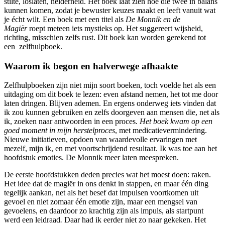
stilte, loslaten, helderheid. Het boek laat zien hoe die twee in balans
kunnen komen, zodat je bewuster keuzes maakt en leeft vanuit wat
je écht wilt. Een boek met een titel als
De Monnik en de
Magiër
roept meteen iets mystieks op. Het suggereert wijsheid,
richting, misschien zelfs rust. Dit boek kan worden gerekend tot
een zelfhulpboek.
Waarom ik begon en halverwege afhaakte
Zelfhulpboeken zijn niet mijn soort boeken, toch voelde het als een
uitdaging om dit boek te lezen: even afstand nemen, het tot me door
laten dringen. Blijven ademen. En ergens onderweg iets vinden dat
ik zou kunnen gebruiken en zelfs doorgeven aan mensen die, net als
ik, zoeken naar antwoorden in een proces.
Het boek kwam op een
goed moment in mijn herstelproces
, met medicatievermindering.
Nieuwe initiatieven, opdoen van waardevolle ervaringen met
mezelf, mijn ik, en met voortschrijdend resultaat. Ik was toe aan het
hoofdstuk emoties. De Monnik meer laten meespreken.
De eerste hoofdstukken deden precies wat het moest doen: raken.
Het idee dat de magiër in ons denkt in stappen, en maar één ding
tegelijk aankan, net als het besef dat impulsen voortkomen uit
gevoel en niet zomaar één emotie zijn, maar een mengsel van
gevoelens, en daardoor zo krachtig zijn als impuls, als startpunt
werd een leidraad
.
Daar had ik eerder niet zo naar gekeken. Het