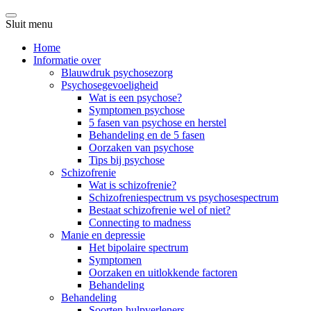
Sluit menu
Home
Informatie over
Blauwdruk psychosezorg
Psychosegevoeligheid
Wat is een psychose?
Symptomen psychose
5 fasen van psychose en herstel
Behandeling en de 5 fasen
Oorzaken van psychose
Tips bij psychose
Schizofrenie
Wat is schizofrenie?
Schizofreniespectrum vs psychosespectrum
Bestaat schizofrenie wel of niet?
Connecting to madness
Manie en depressie
Het bipolaire spectrum
Symptomen
Oorzaken en uitlokkende factoren
Behandeling
Behandeling
Soorten hulpverleners