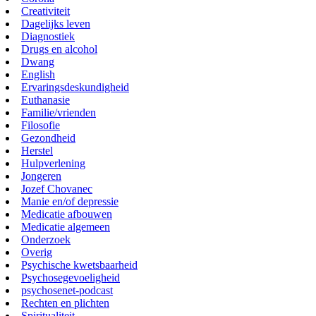
Creativiteit
Dagelijks leven
Diagnostiek
Drugs en alcohol
Dwang
English
Ervaringsdeskundigheid
Euthanasie
Familie/vrienden
Filosofie
Gezondheid
Herstel
Hulpverlening
Jongeren
Jozef Chovanec
Manie en/of depressie
Medicatie afbouwen
Medicatie algemeen
Onderzoek
Overig
Psychische kwetsbaarheid
Psychosegevoeligheid
psychosenet-podcast
Rechten en plichten
Spiritualiteit