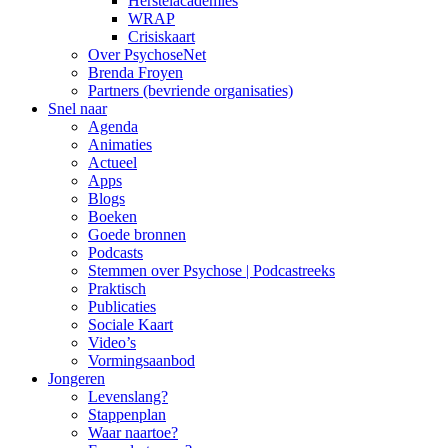
Herstelacademies
WRAP
Crisiskaart
Over PsychoseNet
Brenda Froyen
Partners (bevriende organisaties)
Snel naar
Agenda
Animaties
Actueel
Apps
Blogs
Boeken
Goede bronnen
Podcasts
Stemmen over Psychose | Podcastreeks
Praktisch
Publicaties
Sociale Kaart
Video’s
Vormingsaanbod
Jongeren
Levenslang?
Stappenplan
Waar naartoe?