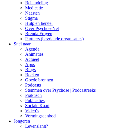
Behandeling
Medicatie
Naasten
Stigma
Hulp en herstel
Over PsychoseNet
Brenda Froyen
Partners (bevriende organisaties)
Snel naar
Agenda
Animaties
Actueel
Apps
Blogs
Boeken
Goede bronnen
Podcasts
Stemmen over Psychose | Podcastreeks
Praktisch
Publicaties
Sociale Kaart
Video's
Vormingsaanbod
Jongeren
Levenslang?