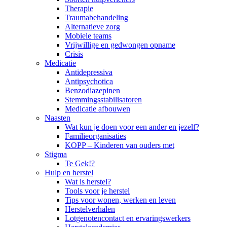
Therapie
Traumabehandeling
Alternatieve zorg
Mobiele teams
Vrijwillige en gedwongen opname
Crisis
Medicatie
Antidepressiva
Antipsychotica
Benzodiazepinen
Stemmingsstabilisatoren
Medicatie afbouwen
Naasten
Wat kun je doen voor een ander en jezelf?
Familieorganisaties
KOPP – Kinderen van ouders met
Stigma
Te Gek!?
Hulp en herstel
Wat is herstel?
Tools voor je herstel
Tips voor wonen, werken en leven
Herstelverhalen
Lotgenotencontact en ervaringswerkers