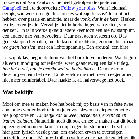
mooie is dat Van Zantwijk me heeft geholpen de quote van
Campbell
echt te doorvoelen:
Follow your bliss
. Want helemaal
eerlijk, wie weet nu eigenlijk precies wat zijn bliss is? Je kunt het
hebben over passie en ambitie, maar de
vonk, dat is de kern
. Herken
je die, erken je die. Verval je niet in herhalingen van zetten, van
denken. En is in werkelijkheid iedere keer toch een nieuw startpunt,
een andere mix van gevoelens. Daar past geen systeem op. Dus
geen stappen herhalen, niet linksom of rechtsom, zo moet het, maar
we gaan het zien
, met een lichte spanning. Een arousal, een bliss.
Terwijl ik las, begon de toon van het boek te veranderen. Wat begon
als een uitnodiging tot reflectie, werd gaandeweg een kale uitleg,
hoe het moet
,
hoe je bereikt wat de bedoeling is
. De magiër in
de schrijver nam het over. En ik voelde me niet meer meegenomen,
niet meer comfortabel. Daar haakte ik af, halverwege het boek.
Wat beklijft
Mooi om mee te maken hoe het boek mij op basis van in feite twee
aannames verder loodste in mijn gevoelsleven en diepere emoties
hielp opborrelen.
Eindelijk kan ik weer herkennen, erkennen en
tranen toelaten
. Natuurlijk heeft dit ook ermee te maken dat dit boek
op een goed moment komt, in mijn eigen herstelproces. Ik schrijf
hier geen lyrisch verslag van, om anderen ervan te overtuigen
hetzelfde te doen. Maar wil mijn ervaring wel graag delen. Mogelijk