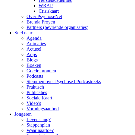
Herstelacademies
WRAP
Crisiskaart
Over PsychoseNet
Brenda Froyen
Partners (bevriende organisaties)
Snel naar
Agenda
Animaties
Actueel
Apps
Blogs
Boeken
Goede bronnen
Podcasts
Stemmen over Psychose | Podcastreeks
Praktisch
Publicaties
Sociale Kaart
Video’s
Vormingsaanbod
Jongeren
Levenslang?
Stappenplan
Waar naartoe?