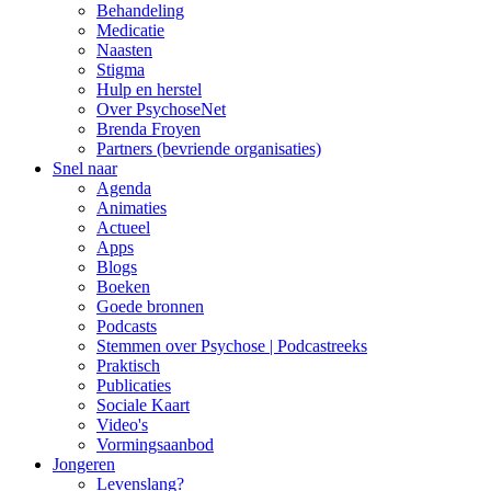
Behandeling
Medicatie
Naasten
Stigma
Hulp en herstel
Over PsychoseNet
Brenda Froyen
Partners (bevriende organisaties)
Snel naar
Agenda
Animaties
Actueel
Apps
Blogs
Boeken
Goede bronnen
Podcasts
Stemmen over Psychose | Podcastreeks
Praktisch
Publicaties
Sociale Kaart
Video's
Vormingsaanbod
Jongeren
Levenslang?