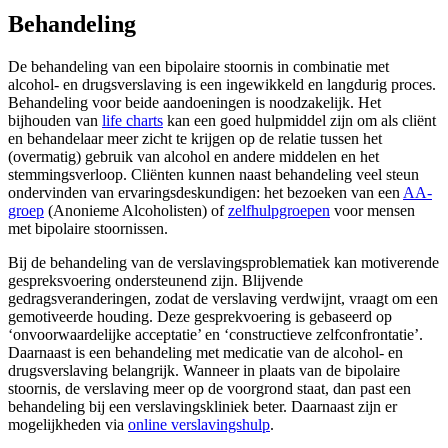
Behandeling
De behandeling van een bipolaire stoornis in combinatie met
alcohol- en drugsverslaving is een ingewikkeld en langdurig proces.
Behandeling voor beide aandoeningen is noodzakelijk. Het
bijhouden van
life charts
kan een goed hulpmiddel zijn om als cliënt
en behandelaar meer zicht te krijgen op de relatie tussen het
(overmatig) gebruik van alcohol en andere middelen en het
stemmingsverloop. Cliënten kunnen naast behandeling veel steun
ondervinden van ervaringsdeskundigen: het bezoeken van een
AA-
groep
(Anonieme Alcoholisten) of
zelfhulpgroepen
voor mensen
met bipolaire stoornissen.
Bij de behandeling van de verslavingsproblematiek kan motiverende
gespreksvoering ondersteunend zijn. Blijvende
gedragsveranderingen, zodat de verslaving verdwijnt, vraagt om een
gemotiveerde houding. Deze gesprekvoering is gebaseerd op
‘onvoorwaardelijke acceptatie’ en ‘constructieve zelfconfrontatie’.
Daarnaast is een behandeling met medicatie van de alcohol- en
drugsverslaving belangrijk. Wanneer in plaats van de bipolaire
stoornis, de verslaving meer op de voorgrond staat, dan past een
behandeling bij een verslavingskliniek beter. Daarnaast zijn er
mogelijkheden via
online verslavingshulp
.