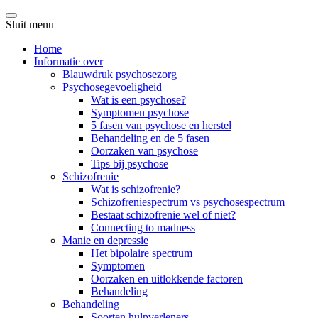
Sluit menu
Home
Informatie over
Blauwdruk psychosezorg
Psychosegevoeligheid
Wat is een psychose?
Symptomen psychose
5 fasen van psychose en herstel
Behandeling en de 5 fasen
Oorzaken van psychose
Tips bij psychose
Schizofrenie
Wat is schizofrenie?
Schizofreniespectrum vs psychosespectrum
Bestaat schizofrenie wel of niet?
Connecting to madness
Manie en depressie
Het bipolaire spectrum
Symptomen
Oorzaken en uitlokkende factoren
Behandeling
Behandeling
Soorten hulpverleners