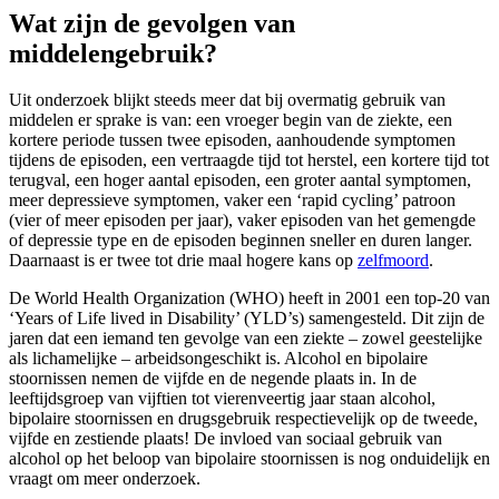
Wat zijn de gevolgen van
middelengebruik?
Uit onderzoek blijkt steeds meer dat bij overmatig gebruik van
middelen er sprake is van: een vroeger begin van de ziekte, een
kortere periode tussen twee episoden, aanhoudende symptomen
tijdens de episoden, een vertraagde tijd tot herstel, een kortere tijd tot
terugval, een hoger aantal episoden, een groter aantal symptomen,
meer depressieve symptomen, vaker een ‘rapid cycling’ patroon
(vier of meer episoden per jaar), vaker episoden van het gemengde
of depressie type en de episoden beginnen sneller en duren langer.
Daarnaast is er twee tot drie maal hogere kans op
zelfmoord
.
De World Health Organization (WHO) heeft in 2001 een top-20 van
‘Years of Life lived in Disability’ (YLD’s) samengesteld. Dit zijn de
jaren dat een iemand ten gevolge van een ziekte – zowel geestelijke
als lichamelijke – arbeidsongeschikt is. Alcohol en bipolaire
stoornissen nemen de vijfde en de negende plaats in. In de
leeftijdsgroep van vijftien tot vierenveertig jaar staan alcohol,
bipolaire stoornissen en drugsgebruik respectievelijk op de tweede,
vijfde en zestiende plaats! De invloed van sociaal gebruik van
alcohol op het beloop van bipolaire stoornissen is nog onduidelijk en
vraagt om meer onderzoek.