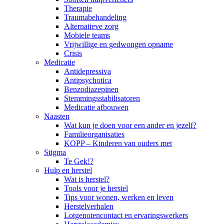
Therapie
Traumabehandeling
Alternatieve zorg
Mobiele teams
Vrijwillige en gedwongen opname
Crisis
Medicatie
Antidepressiva
Antipsychotica
Benzodiazepinen
Stemmingsstabilisatoren
Medicatie afbouwen
Naasten
Wat kun je doen voor een ander en jezelf?
Familieorganisaties
KOPP – Kinderen van ouders met
Stigma
Te Gek!?
Hulp en herstel
Wat is herstel?
Tools voor je herstel
Tips voor wonen, werken en leven
Herstelverhalen
Lotgenotencontact en ervaringswerkers