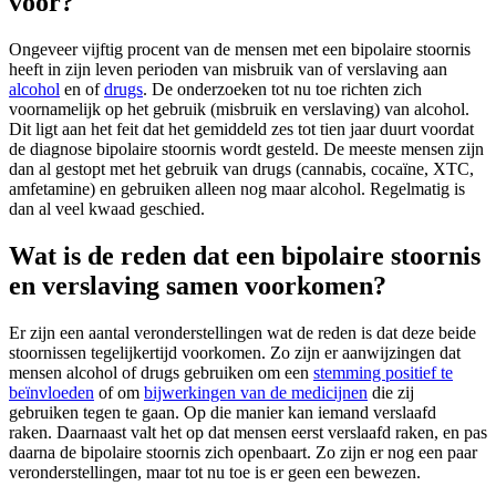
voor?
Ongeveer vijftig procent van de mensen met een bipolaire stoornis
heeft in zijn leven perioden van misbruik van of verslaving aan
alcohol
en of
drugs
. De onderzoeken tot nu toe richten zich
voornamelijk op het gebruik (misbruik en verslaving) van alcohol.
Dit ligt aan het feit dat het gemiddeld zes tot tien jaar duurt voordat
de diagnose bipolaire stoornis wordt gesteld. De meeste mensen zijn
dan al gestopt met het gebruik van drugs (cannabis, cocaïne, XTC,
amfetamine) en gebruiken alleen nog maar alcohol. Regelmatig is
dan al veel kwaad geschied.
Wat is de reden dat een bipolaire stoornis
en verslaving samen voorkomen?
Er zijn een aantal veronderstellingen wat de reden is dat deze beide
stoornissen tegelijkertijd voorkomen. Zo zijn er aanwijzingen dat
mensen alcohol of drugs gebruiken om een
stemming positief te
beïnvloeden
of om
bijwerkingen van de medicijnen
die zij
gebruiken tegen te gaan. Op die manier kan iemand verslaafd
raken. Daarnaast valt het op dat mensen eerst verslaafd raken, en pas
daarna de bipolaire stoornis zich openbaart. Zo zijn er nog een paar
veronderstellingen, maar tot nu toe is er geen een bewezen.