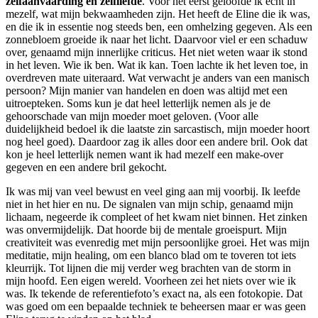
zelfaanvaarding en zelfliefde
. Voor het eerst geloofde ik echt in
mezelf, wat mijn bekwaamheden zijn. Het heeft de Eline die ik was,
en die ik in essentie nog steeds ben, een omhelzing gegeven. Als een
zonnebloem groeide ik naar het licht. Daarvoor viel er een schaduw
over, genaamd mijn innerlijke criticus. Het niet weten waar ik stond
in het leven. Wie ik ben. Wat ik kan. Toen lachte ik het leven toe, in
overdreven mate uiteraard. Wat verwacht je anders van een manisch
persoon? Mijn manier van handelen en doen was altijd met een
uitroepteken. Soms kun je dat heel letterlijk nemen als je de
gehoorschade van mijn moeder moet geloven. (Voor alle
duidelijkheid bedoel ik die laatste zin sarcastisch, mijn moeder hoort
nog heel goed). Daardoor zag ik alles door een andere bril. Ook dat
kon je heel letterlijk nemen want ik had mezelf een make-over
gegeven en een andere bril gekocht.
Ik was mij van veel bewust en veel ging aan mij voorbij. Ik leefde
niet in het hier en nu. De signalen van mijn schip, genaamd mijn
lichaam, negeerde ik compleet of het kwam niet binnen. Het zinken
was onvermijdelijk. Dat hoorde bij de mentale groeispurt. Mijn
creativiteit was evenredig met mijn persoonlijke groei. Het was mijn
meditatie, mijn healing, om een blanco blad om te toveren tot iets
kleurrijk. Tot lijnen die mij verder weg brachten van de storm in
mijn hoofd. Een eigen wereld. Voorheen zei het niets over wie ik
was. Ik tekende de referentiefoto’s exact na, als een fotokopie. Dat
was goed om een bepaalde techniek te beheersen maar er was geen