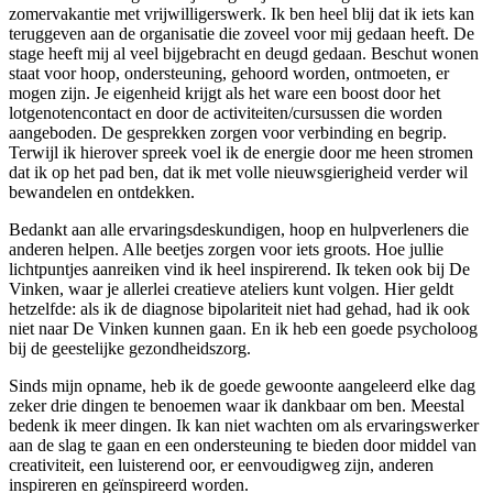
zomervakantie met vrijwilligerswerk. Ik ben heel blij dat ik iets kan
teruggeven aan de organisatie die zoveel voor mij gedaan heeft. De
stage heeft mij al veel bijgebracht en deugd gedaan. Beschut wonen
staat voor hoop, ondersteuning, gehoord worden, ontmoeten, er
mogen zijn. Je eigenheid krijgt als het ware een boost door het
lotgenotencontact en door de activiteiten/cursussen die worden
aangeboden. De gesprekken zorgen voor verbinding en begrip.
Terwijl ik hierover spreek voel ik de energie door me heen stromen
dat ik op het pad ben, dat ik met volle nieuwsgierigheid verder wil
bewandelen en ontdekken.
Bedankt aan alle ervaringsdeskundigen, hoop en hulpverleners die
anderen helpen. Alle beetjes zorgen voor iets groots. Hoe jullie
lichtpuntjes aanreiken vind ik heel inspirerend. Ik teken ook bij De
Vinken, waar je allerlei creatieve ateliers kunt volgen. Hier geldt
hetzelfde: als ik de diagnose bipolariteit niet had gehad, had ik ook
niet naar De Vinken kunnen gaan. En ik heb een goede psycholoog
bij de geestelijke gezondheidszorg.
Sinds mijn opname, heb ik de goede gewoonte aangeleerd elke dag
zeker drie dingen te benoemen waar ik dankbaar om ben. Meestal
bedenk ik meer dingen. Ik kan niet wachten om als ervaringswerker
aan de slag te gaan en een ondersteuning te bieden door middel van
creativiteit, een luisterend oor, er eenvoudigweg zijn, anderen
inspireren en geïnspireerd worden.