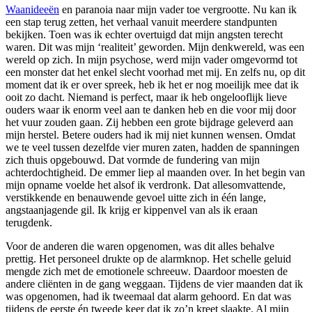
Waanideeën
en paranoia naar mijn vader toe vergrootte. Nu kan ik
een stap terug zetten, het verhaal vanuit meerdere standpunten
bekijken. Toen was ik echter overtuigd dat mijn angsten terecht
waren. Dit was mijn ‘realiteit’ geworden. Mijn denkwereld, was een
wereld op zich. In mijn psychose, werd mijn vader omgevormd tot
een monster dat het enkel slecht voorhad met mij. En zelfs nu, op dit
moment dat ik er over spreek, heb ik het er nog moeilijk mee dat ik
ooit zo dacht. Niemand is perfect, maar ik heb ongelooflijk lieve
ouders waar ik enorm veel aan te danken heb en die voor mij door
het vuur zouden gaan. Zij hebben een grote bijdrage geleverd aan
mijn herstel. Betere ouders had ik mij niet kunnen wensen. Omdat
we te veel tussen dezelfde vier muren zaten, hadden de spanningen
zich thuis opgebouwd. Dat vormde de fundering van mijn
achterdochtigheid. De emmer liep al maanden over. In het begin van
mijn opname voelde het alsof ik verdronk. Dat allesomvattende,
verstikkende en benauwende gevoel uitte zich in één lange,
angstaanjagende gil. Ik krijg er kippenvel van als ik eraan
terugdenk.
Voor de anderen die waren opgenomen, was dit alles behalve
prettig. Het personeel drukte op de alarmknop. Het schelle geluid
mengde zich met de emotionele schreeuw. Daardoor moesten de
andere cliënten in de gang weggaan. Tijdens de vier maanden dat ik
was opgenomen, had ik tweemaal dat alarm gehoord. En dat was
tijdens de eerste én tweede keer dat ik zo’n kreet slaakte. Al mijn