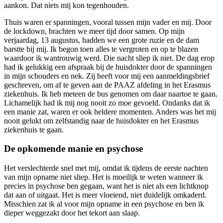
aankon. Dat niets mij kon tegenhouden.
Thuis waren er spanningen, vooral tussen mijn vader en mij. Door
de lockdown, brachten we meer tijd door samen. Op mijn
verjaardag, 13 augustus, hadden we een grote ruzie en de dam
barstte bij mij. Ik begon toen alles te vergroten en op te blazen
waardoor ik wantrouwig werd. Die nacht sliep ik niet. De dag erop
had ik gelukkig een afspraak bij de huisdokter door de spanningen
in mijn schouders en nek. Zij heeft voor mij een aanmeldingsbrief
geschreven, om af te geven aan de PAAZ afdeling in het Erasmus
ziekenhuis. Ik heb meteen de bus genomen om daar naartoe te gaan.
Lichamelijk had ik mij nog nooit zo moe gevoeld. Ondanks dat ik
een manie zat, waren er ook heldere momenten. Anders was het mij
nooit gelukt om zelfstandig naar de huisdokter en het Erasmus
ziekenhuis te gaan.
De opkomende manie en psychose
Het verslechterde snel met mij, omdat ik tijdens de eerste nachten
van mijn opname niet sliep. Het is moeilijk te weten wanneer ik
precies in psychose ben gegaan, want het is niet als een lichtknop
dat aan of uitgaat. Het is meer vloeiend, niet duidelijk omkaderd.
Misschien zat ik al voor mijn opname in een psychose en ben ik
dieper weggezakt door het tekort aan slaap.