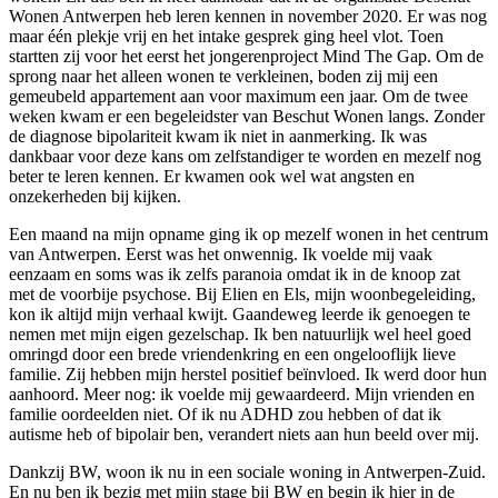
Wonen Antwerpen heb leren kennen in november 2020. Er was nog
maar één plekje vrij en het intake gesprek ging heel vlot. Toen
startten zij voor het eerst het jongerenproject Mind The Gap. Om de
sprong naar het alleen wonen te verkleinen, boden zij mij een
gemeubeld appartement aan voor maximum een jaar. Om de twee
weken kwam er een begeleidster van Beschut Wonen langs. Zonder
de diagnose bipolariteit kwam ik niet in aanmerking. Ik was
dankbaar voor deze kans om zelfstandiger te worden en mezelf nog
beter te leren kennen. Er kwamen ook wel wat angsten en
onzekerheden bij kijken.
Een maand na mijn opname ging ik op mezelf wonen in het centrum
van Antwerpen. Eerst was het onwennig. Ik voelde mij vaak
eenzaam en soms was ik zelfs paranoia omdat ik in de knoop zat
met de voorbije psychose. Bij Elien en Els, mijn woonbegeleiding,
kon ik altijd mijn verhaal kwijt. Gaandeweg leerde ik genoegen te
nemen met mijn eigen gezelschap. Ik ben natuurlijk wel heel goed
omringd door een brede vriendenkring en een ongelooflijk lieve
familie. Zij hebben mijn herstel positief beïnvloed. Ik werd door hun
aanhoord. Meer nog: ik voelde mij gewaardeerd. Mijn vrienden en
familie oordeelden niet. Of ik nu ADHD zou hebben of dat ik
autisme heb of bipolair ben, verandert niets aan hun beeld over mij.
Dankzij BW, woon ik nu in een sociale woning in Antwerpen-Zuid.
En nu ben ik bezig met mijn stage bij BW en begin ik hier in de