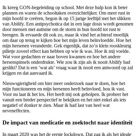
Ik kreeg GON-begeleiding op school. Met deze hulp kon ik beter
plannen en waren de schooltaken overzichtelijker. Om meer rust in
mijn hoofd te creëren, begon ik op 15 jarige leeftijd met het slikken
van Abilify. Een antipsychotica dat in een lage dosis wordt genomen
door mensen met autisme om de storm in hun hoofd tot rust te
brengen. Ik ervaarde dit ook zo, maar ik vind het achteraf moeilijk
om daar op terug te kijken hoe het mijn leven beïnvloedde. Hoe het
mijn hersenen veranderde. Gek eigenlijk, dat zo’n klein rooskleurig
pilletje zoveel effect kan hebben op wie ik was. Hoe ik mij voelde.
Wat voor gedachten er naar boven kwamen en hoe het andere
hersenspinsels onderdrukte. Wie zou ik zijn als ik nooit Abilify had
geslikt? Dat is een ‘wat als’ vraag waar ik nooit een antwoord op zal
krijgen en dat aanvaard ik.
Nieuwsgierigheid om hier meer onderzoek naar te doen, hoe het
mijn functioneren en mijn hersenen heeft beïnvloed, hou ik vast.
Voor nu laat ik het los. Het heeft mij ook geholpen. Ik probeer het
vanuit een breder perspectief te bekijken en het niet enkel als iets
negatief of donker te zien. Maar ik had last van heel wat
neveneffecten.
De impact van medicatie en zoektocht naar identiteit
In maart 2020 was het de eerste lockdown. Dat zag ik als het ideale