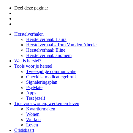
Deel deze pagina:
Side
Herstelverhalen
Herstelverhaal: Laura
Navigation
Herstelverhaal - Tom Van den Abeele
Herstelverhaal: Eline
Herstelverhaal: anoniem
Wat is herstel?
Tools voor je herstel
Tweezijdige communicatie
Checklist medicatiegebruik
Signaleringsplan
PsyMate
Apps
Test jezelf
Tips voor wonen, werken en leven
Kwartiermaken
Wonen
Werken
Leven
Crisiskaart