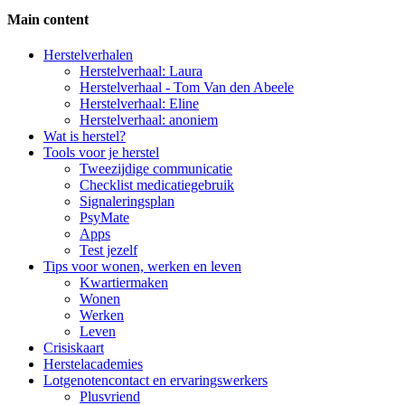
Main content
Side
Herstelverhalen
Herstelverhaal: Laura
Navigation
Herstelverhaal - Tom Van den Abeele
Herstelverhaal: Eline
Herstelverhaal: anoniem
Wat is herstel?
Tools voor je herstel
Tweezijdige communicatie
Checklist medicatiegebruik
Signaleringsplan
PsyMate
Apps
Test jezelf
Tips voor wonen, werken en leven
Kwartiermaken
Wonen
Werken
Leven
Crisiskaart
Herstelacademies
Lotgenotencontact en ervaringswerkers
Plusvriend