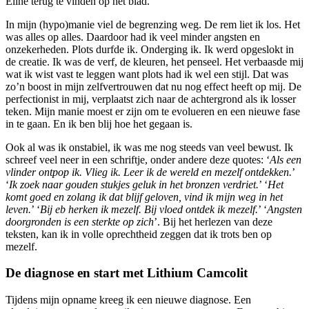
Eline terug te vinden op het blad.
In mijn (hypo)manie viel de begrenzing weg. De rem liet ik los. Het
was alles op alles. Daardoor had ik veel minder angsten en
onzekerheden. Plots durfde ik. Onderging ik. Ik werd opgeslokt in
de creatie. Ik was de verf, de kleuren, het penseel. Het verbaasde mij
wat ik wist vast te leggen want plots had ik wel een stijl. Dat was
zo’n boost in mijn zelfvertrouwen dat nu nog effect heeft op mij. De
perfectionist in mij, verplaatst zich naar de achtergrond als ik losser
teken. Mijn manie moest er zijn om te evolueren en een nieuwe fase
in te gaan. En ik ben blij hoe het gegaan is.
Ook al was ik onstabiel, ik was me nog steeds van veel bewust. Ik
schreef veel neer in een schriftje, onder andere deze quotes: ‘
Als een
vlinder ontpop ik. Vlieg ik. Leer ik de wereld en mezelf ontdekken.
’
‘
Ik zoek naar gouden stukjes geluk in het bronzen verdriet.
’ ‘
Het
komt goed en zolang ik dat blijf geloven, vind ik mijn weg in het
leven.
’ ‘
Bij eb herken ik mezelf. Bij vloed ontdek ik mezelf.
’ ‘
Angsten
doorgronden is een sterkte op zich
’. Bij het herlezen van deze
teksten, kan ik in volle oprechtheid zeggen dat ik trots ben op
mezelf.
De diagnose en start met Lithium Camcolit
Tijdens mijn opname kreeg ik een nieuwe diagnose. Een