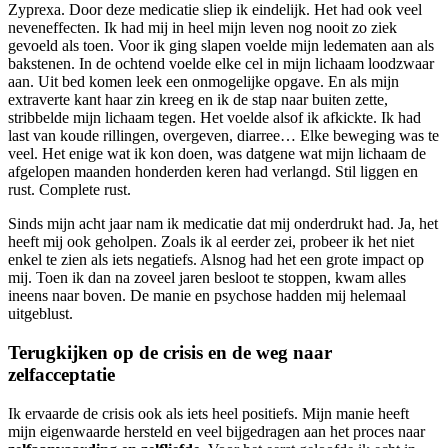
Zyprexa. Door deze medicatie sliep ik eindelijk. Het had ook veel
neveneffecten. Ik had mij in heel mijn leven nog nooit zo ziek
gevoeld als toen. Voor ik ging slapen voelde mijn ledematen aan als
bakstenen. In de ochtend voelde elke cel in mijn lichaam loodzwaar
aan. Uit bed komen leek een onmogelijke opgave. En als mijn
extraverte kant haar zin kreeg en ik de stap naar buiten zette,
stribbelde mijn lichaam tegen. Het voelde alsof ik afkickte. Ik had
last van koude rillingen, overgeven, diarree… Elke beweging was te
veel. Het enige wat ik kon doen, was datgene wat mijn lichaam de
afgelopen maanden honderden keren had verlangd. Stil liggen en
rust. Complete rust.
Sinds mijn acht jaar nam ik medicatie dat mij onderdrukt had. Ja, het
heeft mij ook geholpen. Zoals ik al eerder zei, probeer ik het niet
enkel te zien als iets negatiefs. Alsnog had het een grote impact op
mij. Toen ik dan na zoveel jaren besloot te stoppen, kwam alles
ineens naar boven. De manie en psychose hadden mij helemaal
uitgeblust.
Terugkijken op de crisis en de weg naar
zelfacceptatie
Ik ervaarde de crisis ook als iets heel positiefs. Mijn manie heeft
mijn eigenwaarde hersteld en veel bijgedragen aan het proces naar