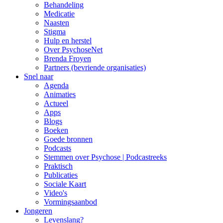
Behandeling
Medicatie
Naasten
Stigma
Hulp en herstel
Over PsychoseNet
Brenda Froyen
Partners (bevriende organisaties)
Snel naar
Agenda
Animaties
Actueel
Apps
Blogs
Boeken
Goede bronnen
Podcasts
Stemmen over Psychose | Podcastreeks
Praktisch
Publicaties
Sociale Kaart
Video's
Vormingsaanbod
Jongeren
Levenslang?