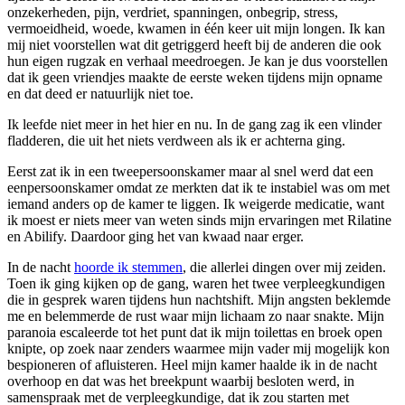
onzekerheden, pijn, verdriet, spanningen, onbegrip, stress,
vermoeidheid, woede, kwamen in één keer uit mijn longen. Ik kan
mij niet voorstellen wat dit getriggerd heeft bij de anderen die ook
hun eigen rugzak en verhaal meedroegen. Je kan je dus voorstellen
dat ik geen vriendjes maakte de eerste weken tijdens mijn opname
en dat deed er natuurlijk niet toe.
Ik leefde niet meer in het hier en nu. In de gang zag ik een vlinder
fladderen, die uit het niets verdween als ik er achterna ging.
Eerst zat ik in een tweepersoonskamer maar al snel werd dat een
eenpersoonskamer omdat ze merkten dat ik te instabiel was om met
iemand anders op de kamer te liggen. Ik weigerde medicatie, want
ik moest er niets meer van weten sinds mijn ervaringen met Rilatine
en Abilify. Daardoor ging het van kwaad naar erger.
In de nacht
hoorde ik stemmen
, die allerlei dingen over mij zeiden.
Toen ik ging kijken op de gang, waren het twee verpleegkundigen
die in gesprek waren tijdens hun nachtshift. Mijn angsten beklemde
me en belemmerde de rust waar mijn lichaam zo naar snakte. Mijn
paranoia escaleerde tot het punt dat ik mijn toilettas en broek open
knipte, op zoek naar zenders waarmee mijn vader mij mogelijk kon
bespioneren of afluisteren. Heel mijn kamer haalde ik in de nacht
overhoop en dat was het breekpunt waarbij besloten werd, in
samenspraak met de verpleegkundige, dat ik zou starten met