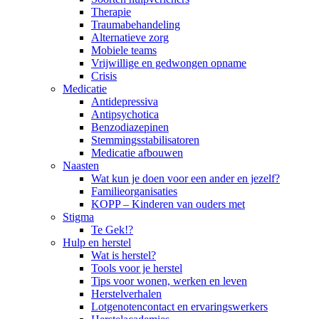
Therapie
Traumabehandeling
Alternatieve zorg
Mobiele teams
Vrijwillige en gedwongen opname
Crisis
Medicatie
Antidepressiva
Antipsychotica
Benzodiazepinen
Stemmingsstabilisatoren
Medicatie afbouwen
Naasten
Wat kun je doen voor een ander en jezelf?
Familieorganisaties
KOPP – Kinderen van ouders met
Stigma
Te Gek!?
Hulp en herstel
Wat is herstel?
Tools voor je herstel
Tips voor wonen, werken en leven
Herstelverhalen
Lotgenotencontact en ervaringswerkers