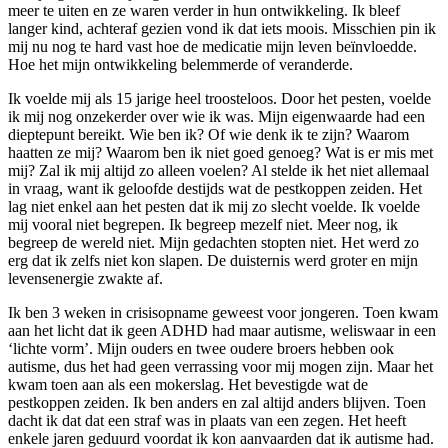
meer te uiten en ze waren verder in hun ontwikkeling. Ik bleef
langer kind, achteraf gezien vond ik dat iets moois. Misschien pin ik
mij nu nog te hard vast hoe de medicatie mijn leven beïnvloedde.
Hoe het mijn ontwikkeling belemmerde of veranderde.
Ik voelde mij als 15 jarige heel troosteloos. Door het pesten, voelde
ik mij nog onzekerder over wie ik was. Mijn eigenwaarde had een
dieptepunt bereikt. Wie ben ik? Of wie denk ik te zijn? Waarom
haatten ze mij? Waarom ben ik niet goed genoeg? Wat is er mis met
mij? Zal ik mij altijd zo alleen voelen? Al stelde ik het niet allemaal
in vraag, want ik geloofde destijds wat de pestkoppen zeiden. Het
lag niet enkel aan het pesten dat ik mij zo slecht voelde. Ik voelde
mij vooral niet begrepen. Ik begreep mezelf niet. Meer nog, ik
begreep de wereld niet. Mijn gedachten stopten niet. Het werd zo
erg dat ik zelfs niet kon slapen. De duisternis werd groter en mijn
levensenergie zwakte af.
Ik ben 3 weken in crisisopname geweest voor jongeren. Toen kwam
aan het licht dat ik geen ADHD had maar autisme, weliswaar in een
‘lichte vorm’. Mijn ouders en twee oudere broers hebben ook
autisme, dus het had geen verrassing voor mij mogen zijn. Maar het
kwam toen aan als een mokerslag. Het bevestigde wat de
pestkoppen zeiden. Ik ben anders en zal altijd anders blijven. Toen
dacht ik dat dat een straf was in plaats van een zegen. Het heeft
enkele jaren geduurd voordat ik kon aanvaarden dat ik autisme had.