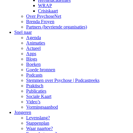
Herstelacademies
WRAP
Crisiskaart
Over PsychoseNet
Brenda Froyen
Partners (bevriende organisaties)
Snel naar
Agenda
Animaties
Actueel
Apps
Blogs
Boeken
Goede bronnen
Podcasts
Stemmen over Psychose | Podcastreeks
Praktisch
Publicaties
Sociale Kaart
Video’s
Vormingsaanbod
Jongeren
Levenslang?
Stappenplan
Waar naartoe?