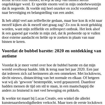
ongelukkiger werd. Er speelde enorm veel in mijn onderbewustzijn
dat ik negeerde. Ik voelde mij heel onzeker en zocht voortdurend
naar bevestiging en belangstelling van een ander.
Ik heb altijd veel aan zelfreflectie gedaan, maar hoe kon ik echt naar
mezelf kijken als ik mezelf niet graag zag? Zo zou ik nooit gelukkig
worden, want mijn zelfliefde en zelfrespect ontbrak. Het leek alsof
ik een gapend gat voelde in mijn ziel, dat ik probeerde op te vullen
door externe aandacht en liefde op te zoeken in plaats van naar
binnen te keren.
Voordat de bubbel barstte: 2020 en ontdekking van
autisme
Voordat ik je meer vertel over hoe de bubbel barstte en dat mijn
wereld overhoop haalde, blik ik terug naar het jaar 2020. Een jaar
dat iedereen zich zal herinneren als een ommekeer. Met lockdowns,
slecht nieuws, distanciëring van het normale en elkaar. Of hetgeen
wat wij als ‘gewoon’ bestempelde, werd gepauzeerd. Daardoor
hadden mensen de tijd om stil te staan, in een maatschappij die
anders zo bruisend is met veel beweging en prikkels.
Ik werkte tot maart bij Lucas Creativ, een winkel die allerlei
kunstenaarsbenodigdheden verkocht. Maar toen de eerste lockdown