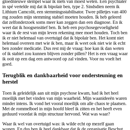
gloednieuwe stempel waar ik niets van moest weten. Een psychiater
in spé vertelde mij dat ik bipolair ben, type 2. Sindsdien neem ik
Lithium Camcolit, een stemmingsstabilisator. Twee pilletjes van 400
mg zouden mijn stemming stabiel moeten houden. Ik heb geleerd
dat zelfonderzoek soms meer kan zeggen dan een diagnose. En ik
weet dat ik hoogsensitief ben. Ik heb een psychosegevoeligheid
waar ik de rest van mijn leven rekening mee moet houden. Toch ben
ik er niet helemaal van overtuigd dat ik bipolair ben. Het komt niet
helemaal overeen met wie ik ben, maar ik weet ook niet wie ik echt
ben zonder medicatie. Dus rest mij de vraag: hoe kan ik dan weten
of ik stabiel zou kunnen blijven zonder pillen? Het is een vraag waar
ik ooit op een dag een antwoord op zal vinden. Voor nu voelt het
goed.
Terugblik en dankbaarheid voor ondersteuning en
herstel
Toen ik geleidelijk aan uit mijn psychose kwam, had ik het heel
moeilijk met het vinden van mijn waarheid. Mijn waanideeën waren
minder intens. Ik vond het vooral moeilijk om alle chaos te plaatsen.
Met de rommelboel in mijn hoofd bleef ik zitten en het heeft even
geduurd voordat ik mijn structuur hervond. Wat was waar?
Waar ik wel van overtuigd was: ik wilde echt op mezelf gaan
wonen. En dus ben ik heel dankbaar dat ik de organisatie Beschut