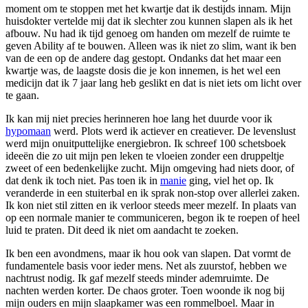
moment om te stoppen met het kwartje dat ik destijds innam. Mijn
huisdokter vertelde mij dat ik slechter zou kunnen slapen als ik het
afbouw. Nu had ik tijd genoeg om handen om mezelf de ruimte te
geven Ability af te bouwen. Alleen was ik niet zo slim, want ik ben
van de een op de andere dag gestopt. Ondanks dat het maar een
kwartje was, de laagste dosis die je kon innemen, is het wel een
medicijn dat ik 7 jaar lang heb geslikt en dat is niet iets om licht over
te gaan.
Ik kan mij niet precies herinneren hoe lang het duurde voor ik
hypomaan
werd. Plots werd ik actiever en creatiever. De levenslust
werd mijn onuitputtelijke energiebron. Ik schreef 100 schetsboek
ideeën die zo uit mijn pen leken te vloeien zonder een druppeltje
zweet of een bedenkelijke zucht. Mijn omgeving had niets door, of
dat denk ik toch niet. Pas toen ik in
manie
ging, viel het op. Ik
veranderde in een stuiterbal en ik sprak non-stop over allerlei zaken.
Ik kon niet stil zitten en ik verloor steeds meer mezelf. In plaats van
op een normale manier te communiceren, begon ik te roepen of heel
luid te praten. Dit deed ik niet om aandacht te zoeken.
Ik ben een avondmens, maar ik hou ook van slapen. Dat vormt de
fundamentele basis voor ieder mens. Net als zuurstof, hebben we
nachtrust nodig. Ik gaf mezelf steeds minder ademruimte. De
nachten werden korter. De chaos groter. Toen woonde ik nog bij
mijn ouders en mijn slaapkamer was een rommelboel. Maar in