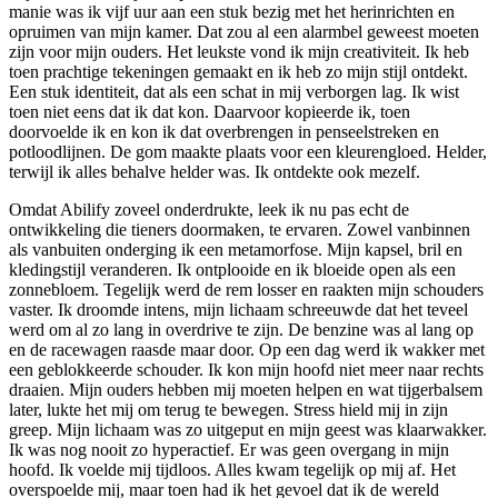
manie was ik vijf uur aan een stuk bezig met het herinrichten en
opruimen van mijn kamer. Dat zou al een alarmbel geweest moeten
zijn voor mijn ouders. Het leukste vond ik mijn creativiteit. Ik heb
toen prachtige tekeningen gemaakt en ik heb zo mijn stijl ontdekt.
Een stuk identiteit, dat als een schat in mij verborgen lag. Ik wist
toen niet eens dat ik dat kon. Daarvoor kopieerde ik, toen
doorvoelde ik en kon ik dat overbrengen in penseelstreken en
potloodlijnen. De gom maakte plaats voor een kleurengloed. Helder,
terwijl ik alles behalve helder was. Ik ontdekte ook mezelf.
Omdat Abilify zoveel onderdrukte, leek ik nu pas echt de
ontwikkeling die tieners doormaken, te ervaren. Zowel vanbinnen
als vanbuiten onderging ik een metamorfose. Mijn kapsel, bril en
kledingstijl veranderen. Ik ontplooide en ik bloeide open als een
zonnebloem. Tegelijk werd de rem losser en raakten mijn schouders
vaster. Ik droomde intens, mijn lichaam schreeuwde dat het teveel
werd om al zo lang in overdrive te zijn. De benzine was al lang op
en de racewagen raasde maar door. Op een dag werd ik wakker met
een geblokkeerde schouder. Ik kon mijn hoofd niet meer naar rechts
draaien. Mijn ouders hebben mij moeten helpen en wat tijgerbalsem
later, lukte het mij om terug te bewegen. Stress hield mij in zijn
greep. Mijn lichaam was zo uitgeput en mijn geest was klaarwakker.
Ik was nog nooit zo hyperactief. Er was geen overgang in mijn
hoofd. Ik voelde mij tijdloos. Alles kwam tegelijk op mij af. Het
overspoelde mij, maar toen had ik het gevoel dat ik de wereld