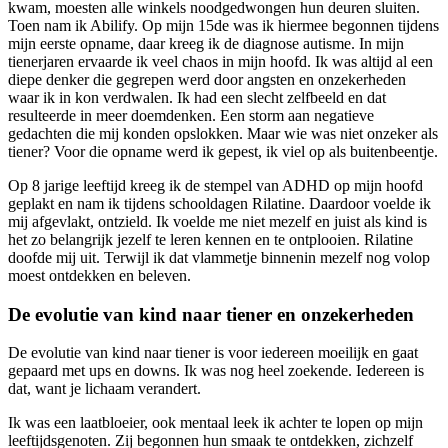
kwam, moesten alle winkels noodgedwongen hun deuren sluiten.
Toen nam ik Abilify. Op mijn 15de was ik hiermee begonnen tijdens
mijn eerste opname, daar kreeg ik de diagnose autisme. In mijn
tienerjaren ervaarde ik veel chaos in mijn hoofd. Ik was altijd al een
diepe denker die gegrepen werd door angsten en onzekerheden
waar ik in kon verdwalen. Ik had een slecht zelfbeeld en dat
resulteerde in meer doemdenken. Een storm aan negatieve
gedachten die mij konden opslokken. Maar wie was niet onzeker als
tiener? Voor die opname werd ik gepest, ik viel op als buitenbeentje.
Op 8 jarige leeftijd kreeg ik de stempel van ADHD op mijn hoofd
geplakt en nam ik tijdens schooldagen Rilatine. Daardoor voelde ik
mij afgevlakt, ontzield. Ik voelde me niet mezelf en juist als kind is
het zo belangrijk jezelf te leren kennen en te ontplooien. Rilatine
doofde mij uit. Terwijl ik dat vlammetje binnenin mezelf nog volop
moest ontdekken en beleven.
De evolutie van kind naar tiener en onzekerheden
De evolutie van kind naar tiener is voor iedereen moeilijk en gaat
gepaard met ups en downs. Ik was nog heel zoekende. Iedereen is
dat, want je lichaam verandert.
Ik was een laatbloeier, ook mentaal leek ik achter te lopen op mijn
leeftijdsgenoten. Zij begonnen hun smaak te ontdekken, zichzelf