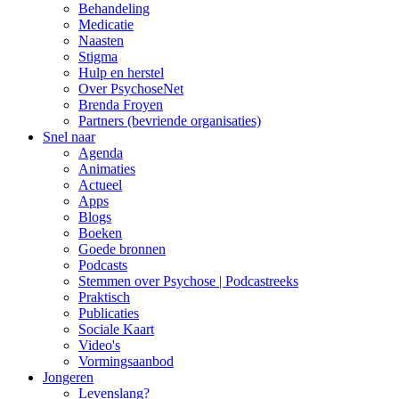
Behandeling
Medicatie
Naasten
Stigma
Hulp en herstel
Over PsychoseNet
Brenda Froyen
Partners (bevriende organisaties)
Snel naar
Agenda
Animaties
Actueel
Apps
Blogs
Boeken
Goede bronnen
Podcasts
Stemmen over Psychose | Podcastreeks
Praktisch
Publicaties
Sociale Kaart
Video's
Vormingsaanbod
Jongeren
Levenslang?