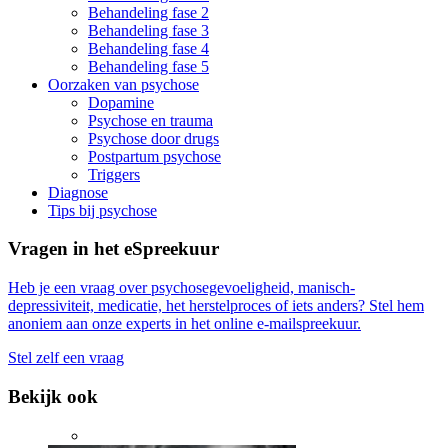
Behandeling fase 2
Behandeling fase 3
Behandeling fase 4
Behandeling fase 5
Oorzaken van psychose
Dopamine
Psychose en trauma
Psychose door drugs
Postpartum psychose
Triggers
Diagnose
Tips bij psychose
Vragen in het eSpreekuur
Heb je een vraag over psychosegevoeligheid, manisch-
depressiviteit, medicatie, het herstelproces of iets anders? Stel hem
anoniem aan onze experts in het online e-mailspreekuur.
Stel zelf een vraag
Bekijk ook