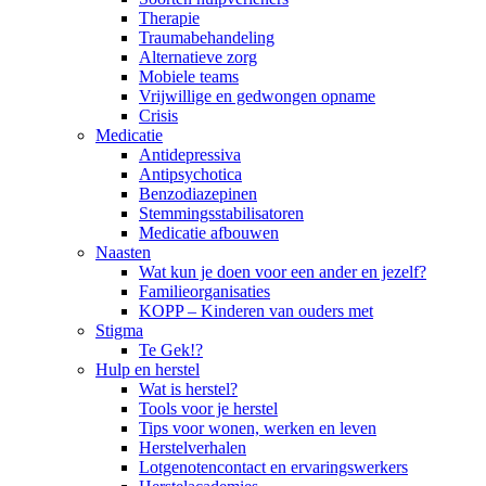
Therapie
Traumabehandeling
Alternatieve zorg
Mobiele teams
Vrijwillige en gedwongen opname
Crisis
Medicatie
Antidepressiva
Antipsychotica
Benzodiazepinen
Stemmingsstabilisatoren
Medicatie afbouwen
Naasten
Wat kun je doen voor een ander en jezelf?
Familieorganisaties
KOPP – Kinderen van ouders met
Stigma
Te Gek!?
Hulp en herstel
Wat is herstel?
Tools voor je herstel
Tips voor wonen, werken en leven
Herstelverhalen
Lotgenotencontact en ervaringswerkers