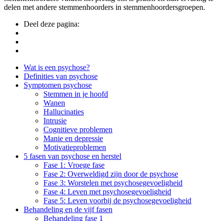
delen met andere stemmenhoorders in stemmenhoordersgroepen.
Deel deze pagina:
Side
Wat is een psychose?
Definities van psychose
Navigation
Symptomen psychose
Stemmen in je hoofd
Wanen
Hallucinaties
Intrusie
Cognitieve problemen
Manie en depressie
Motivatieproblemen
5 fasen van psychose en herstel
Fase 1: Vroege fase
Fase 2: Overweldigd zijn door de psychose
Fase 3: Worstelen met psychosegevoeligheid
Fase 4: Leven met psychosegevoeligheid
Fase 5: Leven voorbij de psychosegevoeligheid
Behandeling en de vijf fasen
Behandeling fase 1