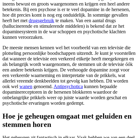
ineens bewust en groots waargenomen en krijgen een heel andere
betekenis. Bij een psychose is er te veel dopamine in de hersenen,
hoe dit precies komt is nog erg onduidelijk. In sommige gevallen
heeft het met
drugsgebruik
te maken. Van een aantal drugs
(hallucinerende en stimulerende middelen) is bekend dat ze het
dopaminesysteem in de war schoppen en psychotische klachten
kunnen veroorzaken.
De meeste mensen kennen wel het voorbeeld van een televisie die
plotseling persoonlijke boodschappen uitzendt. Je kunt je voorstellen
dat wanneer de televisie een verkeerd etiketje heeft meegekregen en
als belangrijk wordt waargenomen, de stemmen uit de televisie óók
een andere betekenis krijgen. De verhoogde dopamine zorgt voor
een verkeerde waarneming en interpretatie van de prikkels, wat
allerlei vreemde denkbeelden tot gevolg kan hebben. Dit worden
ook wel
wanen
genoemd.
Antipsychotica
kunnen bepaalde
dopaminereceptoren in de hersenen blokkeren waardoor de
onbelangrijke prikkels weer op juiste waarde worden geschat en
psychotische ervaringen worden gedempt.
Hoe je geheugen omgaat met geluiden en
stemmen horen
Het geheugen zit fantastisch in elkaar. Vaak hebben we aan een deel