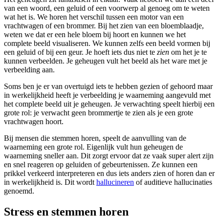
van een woord, een geluid of een voorwerp al genoeg om te weten
wat het is. We horen het verschil tussen een motor van een
vrachtwagen of een brommer. Bij het zien van een bloemblaadje,
weten we dat er een hele bloem bij hoort en kunnen we het
complete beeld visualiseren. We kunnen zelfs een beeld vormen bij
een geluid of bij een geur. Je hoeft iets dus niet te
zien
om het je te
kunnen verbeelden. Je geheugen vult het beeld als het ware met je
verbeelding aan.
Soms ben je er van overtuigd iets te hebben gezien of gehoord maar
in werkelijkheid heeft je verbeelding je waarneming aangevuld met
het complete beeld uit je geheugen. Je verwachting speelt hierbij een
grote rol: je verwacht geen brommertje te zien als je een grote
vrachtwagen hoort.
Bij mensen die stemmen horen, speelt de aanvulling van de
waarneming een grote rol. Eigenlijk vult hun geheugen de
waarneming sneller aan. Dit zorgt ervoor dat ze vaak super alert zijn
en snel reageren op geluiden of gebeurtenissen. Ze kunnen een
prikkel verkeerd interpreteren en dus iets anders zien of horen dan er
in werkelijkheid is. Dit wordt
hallucineren
of auditieve hallucinaties
genoemd.
Stress en stemmen horen