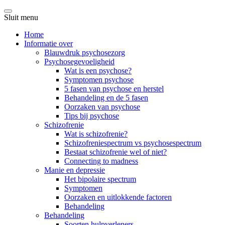
Sluit menu
Home
Informatie over
Blauwdruk psychosezorg
Psychosegevoeligheid
Wat is een psychose?
Symptomen psychose
5 fasen van psychose en herstel
Behandeling en de 5 fasen
Oorzaken van psychose
Tips bij psychose
Schizofrenie
Wat is schizofrenie?
Schizofreniespectrum vs psychosespectrum
Bestaat schizofrenie wel of niet?
Connecting to madness
Manie en depressie
Het bipolaire spectrum
Symptomen
Oorzaken en uitlokkende factoren
Behandeling
Behandeling
Soorten hulpverleners