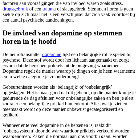
factoren aan vooraf gingen die van invloed waren zoals stress,
drugsgebruik
of een
trauma
of slaapgebrek. Stemmen horen is geen
ziekte op zich maar het is een verschijnsel dat zich vaak voordoet bij
een aantal psychische aandoeningen.
De invloed van dopamine op stemmen
horen in je hoofd
De neurotransmitter
dopamine
lijkt een belangrijke rol te spelen bij
psychose. Deze stof wordt door het lichaam aangemaakt en zorgt
ervoor dat de hersenen prikkels uit de omgeving waarnemen.
Dopamine regelt de manier waarop je dingen om je heen waarneemt
en in welke categorie jij ze onderbrengt.
Gebeurtenissen worden als ‘belangrijk’ of ‘onbelangrijk’
opgeslagen. Het is maar goed dat dit gebeurt, op die manier kun je je
gedurende de dag afsluiten voor onbelangrijke zaken en ben je alert
zodra er een belangrijke prikkel binnenkomt. Alles wat je ziet en
meemaakt wordt op deze manier onbewust gecategoriseerd en
gefilterd.
Wanneer er te veel dopamine in de hersenen is, raakt dit
‘opbergsysteem’ door de war waardoor prikkels verkeerd worden
waargenomen. Zaken die normaal aan ons voorbij gaan, worden