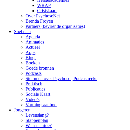
Herstelacademies
WRAP
Crisiskaart
Over PsychoseNet
Brenda Froyen
Partners (bevriende organisaties)
Snel naar
Agenda
Animaties
Actueel
Apps
Blogs
Boeken
Goede bronnen
Podcasts
Stemmen over Psychose | Podcastreeks
Praktisch
Publicaties
Sociale Kaart
Video’s
Vormingsaanbod
Jongeren
Levenslang?
Stappenplan
Waar naartoe?