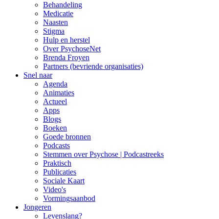
Behandeling
Medicatie
Naasten
Stigma
Hulp en herstel
Over PsychoseNet
Brenda Froyen
Partners (bevriende organisaties)
Snel naar
Agenda
Animaties
Actueel
Apps
Blogs
Boeken
Goede bronnen
Podcasts
Stemmen over Psychose | Podcastreeks
Praktisch
Publicaties
Sociale Kaart
Video's
Vormingsaanbod
Jongeren
Levenslang?