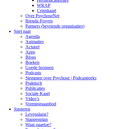
Herstelacademies
WRAP
Crisiskaart
Over PsychoseNet
Brenda Froyen
Partners (bevriende organisaties)
Snel naar
Agenda
Animaties
Actueel
Apps
Blogs
Boeken
Goede bronnen
Podcasts
Stemmen over Psychose | Podcastreeks
Praktisch
Publicaties
Sociale Kaart
Video’s
Vormingsaanbod
Jongeren
Levenslang?
Stappenplan
Waar naartoe?