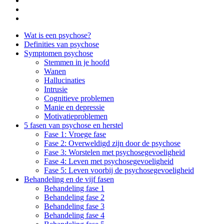
Side
Wat is een psychose?
Definities van psychose
Navigation
Symptomen psychose
Stemmen in je hoofd
Wanen
Hallucinaties
Intrusie
Cognitieve problemen
Manie en depressie
Motivatieproblemen
5 fasen van psychose en herstel
Fase 1: Vroege fase
Fase 2: Overweldigd zijn door de psychose
Fase 3: Worstelen met psychosegevoeligheid
Fase 4: Leven met psychosegevoeligheid
Fase 5: Leven voorbij de psychosegevoeligheid
Behandeling en de vijf fasen
Behandeling fase 1
Behandeling fase 2
Behandeling fase 3
Behandeling fase 4