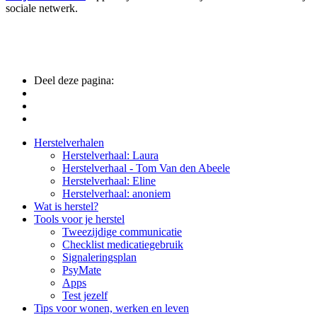
sociale netwerk.
Deel deze pagina:
Side
Herstelverhalen
Herstelverhaal: Laura
Navigation
Herstelverhaal - Tom Van den Abeele
Herstelverhaal: Eline
Herstelverhaal: anoniem
Wat is herstel?
Tools voor je herstel
Tweezijdige communicatie
Checklist medicatiegebruik
Signaleringsplan
PsyMate
Apps
Test jezelf
Tips voor wonen, werken en leven