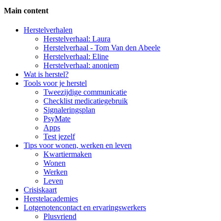
Main content
Side
Herstelverhalen
Herstelverhaal: Laura
Navigation
Herstelverhaal - Tom Van den Abeele
Herstelverhaal: Eline
Herstelverhaal: anoniem
Wat is herstel?
Tools voor je herstel
Tweezijdige communicatie
Checklist medicatiegebruik
Signaleringsplan
PsyMate
Apps
Test jezelf
Tips voor wonen, werken en leven
Kwartiermaken
Wonen
Werken
Leven
Crisiskaart
Herstelacademies
Lotgenotencontact en ervaringswerkers
Plusvriend