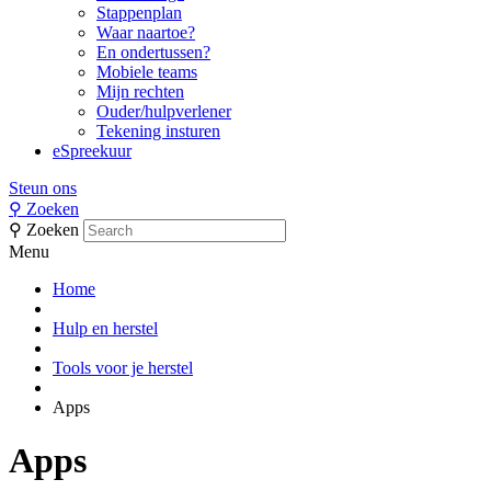
Stappenplan
Waar naartoe?
En ondertussen?
Mobiele teams
Mijn rechten
Ouder/hulpverlener
Tekening insturen
eSpreekuur
Steun ons
⚲
Zoeken
⚲
Zoeken
Menu
Home
Hulp en herstel
Tools voor je herstel
Apps
Apps