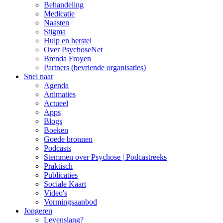
Behandeling
Medicatie
Naasten
Stigma
Hulp en herstel
Over PsychoseNet
Brenda Froyen
Partners (bevriende organisaties)
Snel naar
Agenda
Animaties
Actueel
Apps
Blogs
Boeken
Goede bronnen
Podcasts
Stemmen over Psychose | Podcastreeks
Praktisch
Publicaties
Sociale Kaart
Video's
Vormingsaanbod
Jongeren
Levenslang?