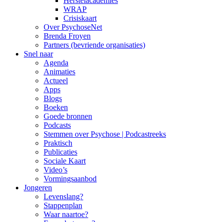
Herstelacademies
WRAP
Crisiskaart
Over PsychoseNet
Brenda Froyen
Partners (bevriende organisaties)
Snel naar
Agenda
Animaties
Actueel
Apps
Blogs
Boeken
Goede bronnen
Podcasts
Stemmen over Psychose | Podcastreeks
Praktisch
Publicaties
Sociale Kaart
Video’s
Vormingsaanbod
Jongeren
Levenslang?
Stappenplan
Waar naartoe?