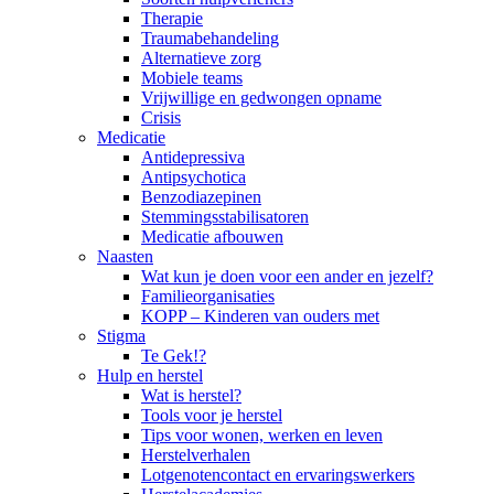
Therapie
Traumabehandeling
Alternatieve zorg
Mobiele teams
Vrijwillige en gedwongen opname
Crisis
Medicatie
Antidepressiva
Antipsychotica
Benzodiazepinen
Stemmingsstabilisatoren
Medicatie afbouwen
Naasten
Wat kun je doen voor een ander en jezelf?
Familieorganisaties
KOPP – Kinderen van ouders met
Stigma
Te Gek!?
Hulp en herstel
Wat is herstel?
Tools voor je herstel
Tips voor wonen, werken en leven
Herstelverhalen
Lotgenotencontact en ervaringswerkers