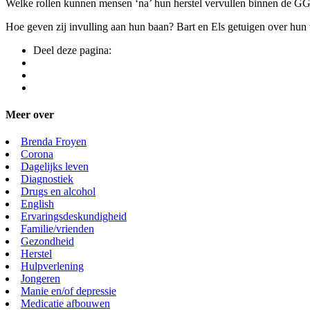
Welke rollen kunnen mensen ‘na’ hun herstel vervullen binnen de GGZ
Hoe geven zij invulling aan hun baan? Bart en Els getuigen over hun
Deel deze pagina:
Meer over
Brenda Froyen
Corona
Dagelijks leven
Diagnostiek
Drugs en alcohol
English
Ervaringsdeskundigheid
Familie/vrienden
Gezondheid
Herstel
Hulpverlening
Jongeren
Manie en/of depressie
Medicatie afbouwen