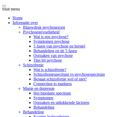
Sluit menu
Home
Informatie over
Blauwdruk psychosezorg
Psychosegevoeligheid
Wat is een psychose?
Symptomen psychose
5 fasen van psychose en herstel
Behandeling en de 5 fasen
Oorzaken van psychose
Tips bij psychose
Schizofrenie
Wat is schizofrenie?
Schizofreniespectrum vs psychosespectrum
Bestaat schizofrenie wel of niet?
Connecting to madness
Manie en depressie
Het bipolaire spectrum
Symptomen
Oorzaken en uitlokkende factoren
Behandeling
Behandeling
Soorten hulpverleners