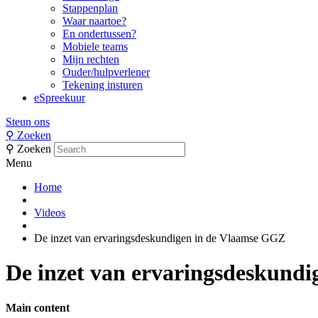
Stappenplan
Waar naartoe?
En ondertussen?
Mobiele teams
Mijn rechten
Ouder/hulpverlener
Tekening insturen
eSpreekuur
Steun ons
⚲
Zoeken
⚲
Zoeken
Menu
Home
Videos
De inzet van ervaringsdeskundigen in de Vlaamse GGZ
De inzet van ervaringsdeskund
Main content