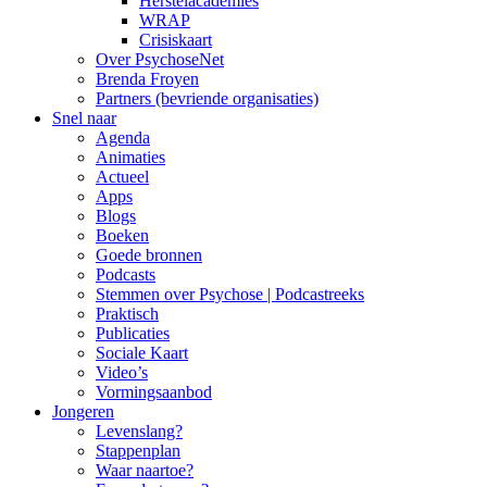
Herstelacademies
WRAP
Crisiskaart
Over PsychoseNet
Brenda Froyen
Partners (bevriende organisaties)
Snel naar
Agenda
Animaties
Actueel
Apps
Blogs
Boeken
Goede bronnen
Podcasts
Stemmen over Psychose | Podcastreeks
Praktisch
Publicaties
Sociale Kaart
Video’s
Vormingsaanbod
Jongeren
Levenslang?
Stappenplan
Waar naartoe?