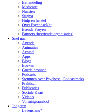
Behandeling
Medicatie
Naasten
Stigma
Hulp en herstel
Over PsychoseNet
Brenda Froyen
Partners (bevriende organisaties)
Snel naar
Agenda
Animaties
Actueel
Apps
Blogs
Boeken
Goede bronnen
Podcasts
Stemmen over Psychose | Podcastreeks
Praktisch
Publicaties
Sociale Kaart
Video's
Vormingsaanbod
Jongeren
Levenslang?