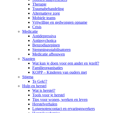
Therapie
Traumabehandeling
Alternatieve zorg
Mobiele teams
Vrijwillige en gedwongen opname
Crisis
Medicatie
Antidepressiva
Antipsychotica
Benzodiazepinen
Stemmingsstabilisatoren
Medicatie afbouwen
Naasten
Wat kun je doen voor een ander en jezelf?
Familieorganisaties
KOPP – Kinderen van ouders met
Stigma
Te Gek!?
Hulp en herstel
Wat is herstel?
Tools voor je herstel
Tips voor wonen, werken en leven
Herstelverhalen
Lotgenotencontact en ervaringswerkers