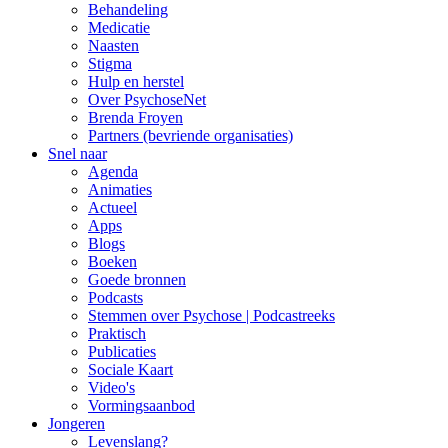
Behandeling
Medicatie
Naasten
Stigma
Hulp en herstel
Over PsychoseNet
Brenda Froyen
Partners (bevriende organisaties)
Snel naar
Agenda
Animaties
Actueel
Apps
Blogs
Boeken
Goede bronnen
Podcasts
Stemmen over Psychose | Podcastreeks
Praktisch
Publicaties
Sociale Kaart
Video's
Vormingsaanbod
Jongeren
Levenslang?