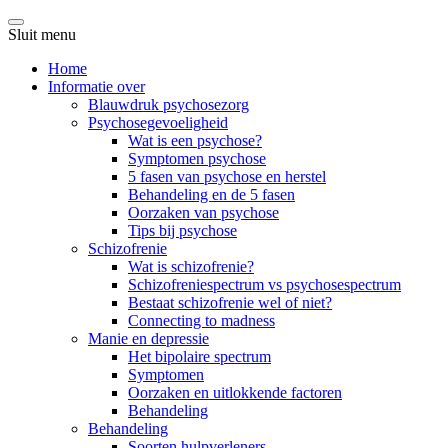
Sluit menu
Home
Informatie over
Blauwdruk psychosezorg
Psychosegevoeligheid
Wat is een psychose?
Symptomen psychose
5 fasen van psychose en herstel
Behandeling en de 5 fasen
Oorzaken van psychose
Tips bij psychose
Schizofrenie
Wat is schizofrenie?
Schizofreniespectrum vs psychosespectrum
Bestaat schizofrenie wel of niet?
Connecting to madness
Manie en depressie
Het bipolaire spectrum
Symptomen
Oorzaken en uitlokkende factoren
Behandeling
Behandeling
Soorten hulpverleners