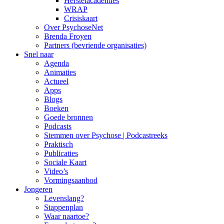
Herstelacademies
WRAP
Crisiskaart
Over PsychoseNet
Brenda Froyen
Partners (bevriende organisaties)
Snel naar
Agenda
Animaties
Actueel
Apps
Blogs
Boeken
Goede bronnen
Podcasts
Stemmen over Psychose | Podcastreeks
Praktisch
Publicaties
Sociale Kaart
Video’s
Vormingsaanbod
Jongeren
Levenslang?
Stappenplan
Waar naartoe?