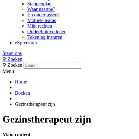
Stappenplan
Waar naartoe?
En ondertussen?
Mobiele teams
Mijn rechten
Ouder/hulpverlener
Tekening insturen
eSpreekuur
Steun ons
⚲
Zoeken
⚲
Zoeken
Menu
Home
Boeken
Gezinstherapeut zijn
Gezinstherapeut zijn
Main content