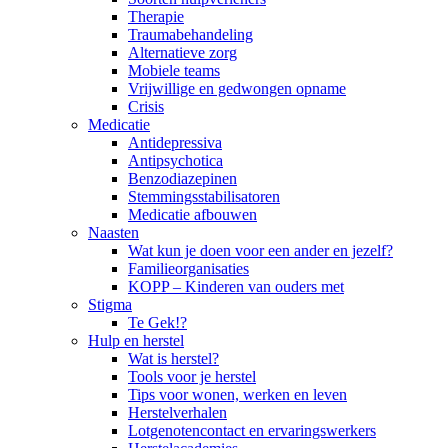
Therapie
Traumabehandeling
Alternatieve zorg
Mobiele teams
Vrijwillige en gedwongen opname
Crisis
Medicatie
Antidepressiva
Antipsychotica
Benzodiazepinen
Stemmingsstabilisatoren
Medicatie afbouwen
Naasten
Wat kun je doen voor een ander en jezelf?
Familieorganisaties
KOPP – Kinderen van ouders met
Stigma
Te Gek!?
Hulp en herstel
Wat is herstel?
Tools voor je herstel
Tips voor wonen, werken en leven
Herstelverhalen
Lotgenotencontact en ervaringswerkers