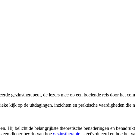
erde gezinstherapeut, de lezers mee op een boeiende reis door het co
ke kijk op de uitdagingen, inzichten en praktische vaardigheden die nod
en. Hij belicht de belangrijkste theoretische benaderingen en benadrukt
rs een dieper begrip van hoe
gezinstherapie
is geëvolueerd en hoe het v