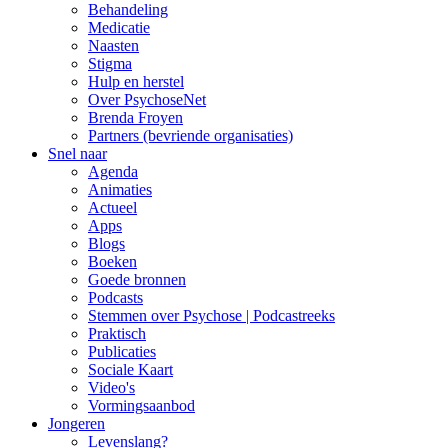
Behandeling
Medicatie
Naasten
Stigma
Hulp en herstel
Over PsychoseNet
Brenda Froyen
Partners (bevriende organisaties)
Snel naar
Agenda
Animaties
Actueel
Apps
Blogs
Boeken
Goede bronnen
Podcasts
Stemmen over Psychose | Podcastreeks
Praktisch
Publicaties
Sociale Kaart
Video's
Vormingsaanbod
Jongeren
Levenslang?