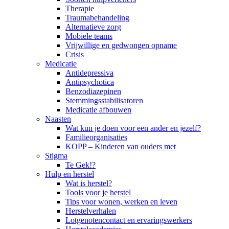
Therapie
Traumabehandeling
Alternatieve zorg
Mobiele teams
Vrijwillige en gedwongen opname
Crisis
Medicatie
Antidepressiva
Antipsychotica
Benzodiazepinen
Stemmingsstabilisatoren
Medicatie afbouwen
Naasten
Wat kun je doen voor een ander en jezelf?
Familieorganisaties
KOPP – Kinderen van ouders met
Stigma
Te Gek!?
Hulp en herstel
Wat is herstel?
Tools voor je herstel
Tips voor wonen, werken en leven
Herstelverhalen
Lotgenotencontact en ervaringswerkers