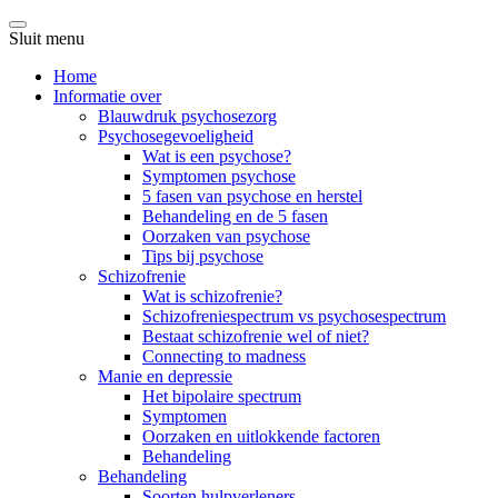
Sluit menu
Home
Informatie over
Blauwdruk psychosezorg
Psychosegevoeligheid
Wat is een psychose?
Symptomen psychose
5 fasen van psychose en herstel
Behandeling en de 5 fasen
Oorzaken van psychose
Tips bij psychose
Schizofrenie
Wat is schizofrenie?
Schizofreniespectrum vs psychosespectrum
Bestaat schizofrenie wel of niet?
Connecting to madness
Manie en depressie
Het bipolaire spectrum
Symptomen
Oorzaken en uitlokkende factoren
Behandeling
Behandeling
Soorten hulpverleners