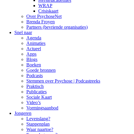
Herstelacademies
WRAP
Crisiskaart
Over PsychoseNet
Brenda Froyen
Partners (bevriende organisaties)
Snel naar
Agenda
Animaties
Actueel
Apps
Blogs
Boeken
Goede bronnen
Podcasts
Stemmen over Psychose | Podcastreeks
Praktisch
Publicaties
Sociale Kaart
Video’s
Vormingsaanbod
Jongeren
Levenslang?
Stappenplan
Waar naartoe?