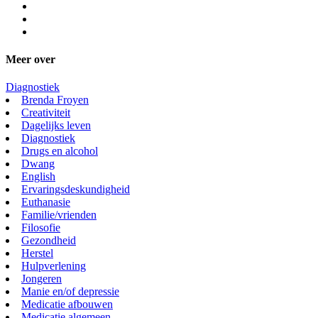
Meer over
Diagnostiek
Brenda Froyen
Creativiteit
Dagelijks leven
Diagnostiek
Drugs en alcohol
Dwang
English
Ervaringsdeskundigheid
Euthanasie
Familie/vrienden
Filosofie
Gezondheid
Herstel
Hulpverlening
Jongeren
Manie en/of depressie
Medicatie afbouwen
Medicatie algemeen