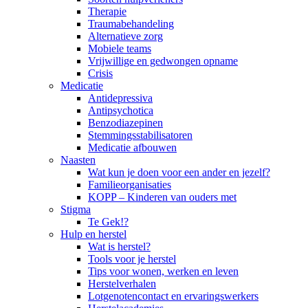
Therapie
Traumabehandeling
Alternatieve zorg
Mobiele teams
Vrijwillige en gedwongen opname
Crisis
Medicatie
Antidepressiva
Antipsychotica
Benzodiazepinen
Stemmingsstabilisatoren
Medicatie afbouwen
Naasten
Wat kun je doen voor een ander en jezelf?
Familieorganisaties
KOPP – Kinderen van ouders met
Stigma
Te Gek!?
Hulp en herstel
Wat is herstel?
Tools voor je herstel
Tips voor wonen, werken en leven
Herstelverhalen
Lotgenotencontact en ervaringswerkers