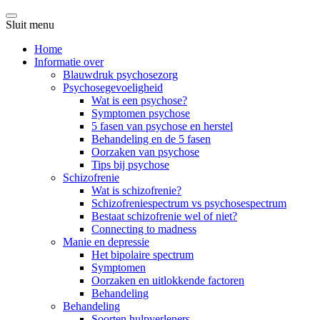
Sluit menu
Home
Informatie over
Blauwdruk psychosezorg
Psychosegevoeligheid
Wat is een psychose?
Symptomen psychose
5 fasen van psychose en herstel
Behandeling en de 5 fasen
Oorzaken van psychose
Tips bij psychose
Schizofrenie
Wat is schizofrenie?
Schizofreniespectrum vs psychosespectrum
Bestaat schizofrenie wel of niet?
Connecting to madness
Manie en depressie
Het bipolaire spectrum
Symptomen
Oorzaken en uitlokkende factoren
Behandeling
Behandeling
Soorten hulpverleners