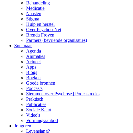
Behandeling
Medicatie
Naasten
Stigma
Hulp en herstel
Over PsychoseNet
Brenda Froyen
Partners (bevriende organisaties)
Snel naar
Agenda
Animaties
Actueel
Apps
Blogs
Boeken
Goede bronnen
Podcasts
Stemmen over Psychose | Podcastreeks
Praktisch
Publicaties
Sociale Kaart
Video's
Vormingsaanbod
Jongeren
Levenslang?