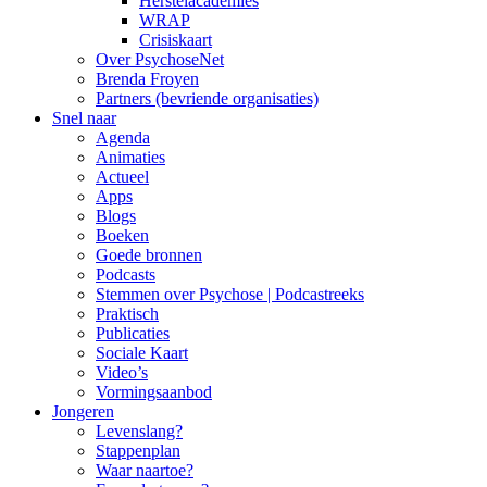
Herstelacademies
WRAP
Crisiskaart
Over PsychoseNet
Brenda Froyen
Partners (bevriende organisaties)
Snel naar
Agenda
Animaties
Actueel
Apps
Blogs
Boeken
Goede bronnen
Podcasts
Stemmen over Psychose | Podcastreeks
Praktisch
Publicaties
Sociale Kaart
Video’s
Vormingsaanbod
Jongeren
Levenslang?
Stappenplan
Waar naartoe?