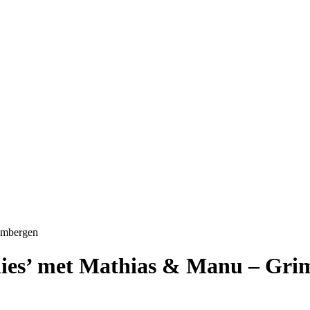
rimbergen
ilies’ met Mathias & Manu – Gr