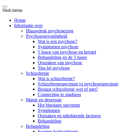
Sluit menu
Home
Informatie over
Blauwdruk psychosezorg
Psychosegevoeligheid
Wat is een psychose?
Symptomen psychose
5 fasen van psychose en herstel
Behandeling en de 5 fasen
Oorzaken van psychose
Tips bij psychose
Schizofrenie
Wat is schizofrenie?
Schizofreniespectrum vs psychosespectrum
Bestaat schizofrenie wel of niet?
Connecting to madness
Manie en depressie
Het bipolaire spectrum
Symptomen
Oorzaken en uitlokkende factoren
Behandeling
Behandeling
Soorten hulpverleners