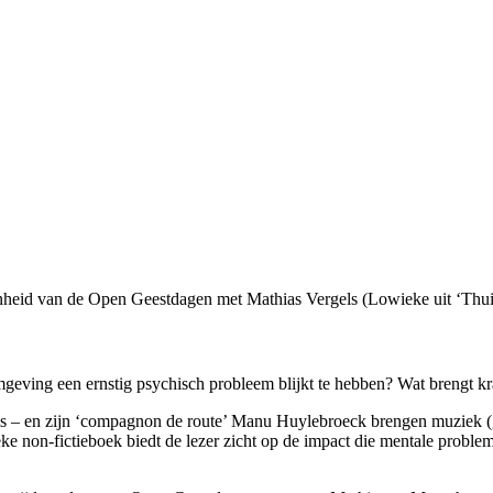
enheid van de Open Geestdagen met Mathias Vergels (Lowieke uit ‘Th
omgeving een ernstig psychisch probleem blijkt te hebben? Wat brengt k
is – en zijn ‘compagnon de route’ Manu Huylebroeck brengen muziek (gi
ieke non-fictieboek biedt de lezer zicht op de impact die mentale prob