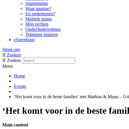
Stappenplan
Waar naartoe?
En ondertussen?
Mobiele teams
Mijn rechten
Ouder/hulpverlener
Tekening insturen
eSpreekuur
Steun ons
⚲
Zoeken
⚲
Zoeken
Menu
Home
Events
‘Het komt voor in de beste families’ met Mathias & Manu – G
‘Het komt voor in de beste fam
Main content