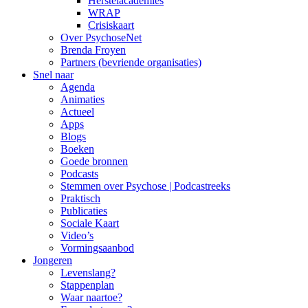
Herstelacademies
WRAP
Crisiskaart
Over PsychoseNet
Brenda Froyen
Partners (bevriende organisaties)
Snel naar
Agenda
Animaties
Actueel
Apps
Blogs
Boeken
Goede bronnen
Podcasts
Stemmen over Psychose | Podcastreeks
Praktisch
Publicaties
Sociale Kaart
Video’s
Vormingsaanbod
Jongeren
Levenslang?
Stappenplan
Waar naartoe?