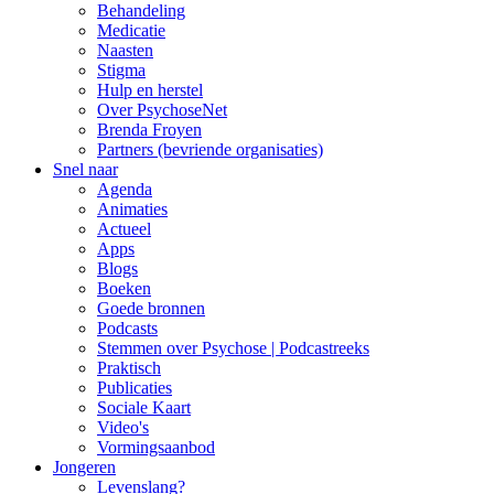
Behandeling
Medicatie
Naasten
Stigma
Hulp en herstel
Over PsychoseNet
Brenda Froyen
Partners (bevriende organisaties)
Snel naar
Agenda
Animaties
Actueel
Apps
Blogs
Boeken
Goede bronnen
Podcasts
Stemmen over Psychose | Podcastreeks
Praktisch
Publicaties
Sociale Kaart
Video's
Vormingsaanbod
Jongeren
Levenslang?