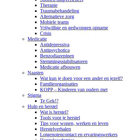
Therapie
Traumabehandeling
Alternatieve zorg
Mobiele teams
Vrijwillige en gedwongen opname
Crisis
Medicatie
Antidepressiva
Antipsychotica
Benzodiazepinen
Stemmingsstabilisatoren
Medicatie afbouwen
Naasten
Wat kun je doen voor een ander en jezelf?
Familieorganisaties
KOPP – Kinderen van ouders met
Stigma
Te Gek!?
Hulp en herstel
Wat is herstel?
Tools voor je herstel
Tips voor wonen, werken en leven
Herstelverhalen
Lotgenotencontact en ervaringswerkers