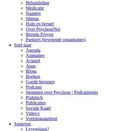
Behandeling
Medicatie
Naasten
Stigma
Hulp en herstel
Over PsychoseNet
Brenda Froyen
Partners (bevriende organisaties)
Snel naar
Agenda
Animaties
Actueel
Apps
Blogs
Boeken
Goede bronnen
Podcasts
Stemmen over Psychose | Podcastreeks
Praktisch
Publicaties
Sociale Kaart
Video's
Vormingsaanbod
Jongeren
Levenslang?