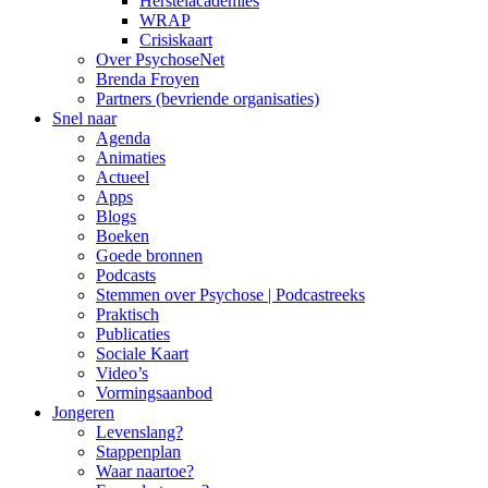
Herstelacademies
WRAP
Crisiskaart
Over PsychoseNet
Brenda Froyen
Partners (bevriende organisaties)
Snel naar
Agenda
Animaties
Actueel
Apps
Blogs
Boeken
Goede bronnen
Podcasts
Stemmen over Psychose | Podcastreeks
Praktisch
Publicaties
Sociale Kaart
Video’s
Vormingsaanbod
Jongeren
Levenslang?
Stappenplan
Waar naartoe?