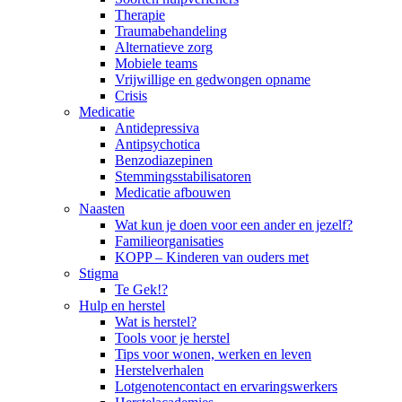
Therapie
Traumabehandeling
Alternatieve zorg
Mobiele teams
Vrijwillige en gedwongen opname
Crisis
Medicatie
Antidepressiva
Antipsychotica
Benzodiazepinen
Stemmingsstabilisatoren
Medicatie afbouwen
Naasten
Wat kun je doen voor een ander en jezelf?
Familieorganisaties
KOPP – Kinderen van ouders met
Stigma
Te Gek!?
Hulp en herstel
Wat is herstel?
Tools voor je herstel
Tips voor wonen, werken en leven
Herstelverhalen
Lotgenotencontact en ervaringswerkers