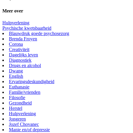
Meer over
Hulpverlening
Psychische kwetsbaarheid
Blauwdruk goede psychosezorg
Brenda Froyen
Corona
Creativiteit
Dagelijks leven
Diagnostiek
Drugs en alcohol
Dwang
English
Ervaringsdeskundigheid
Euthanasie
Familie/vrienden
Filosofie
Gezondheid
Herstel
Hulpverlening
Jongeren
Jozef Chovanec
Manie en/of depressie