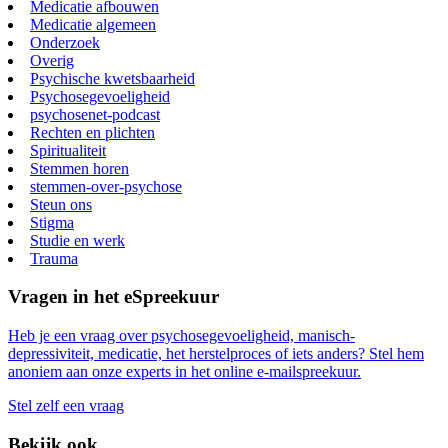
Medicatie afbouwen
Medicatie algemeen
Onderzoek
Overig
Psychische kwetsbaarheid
Psychosegevoeligheid
psychosenet-podcast
Rechten en plichten
Spiritualiteit
Stemmen horen
stemmen-over-psychose
Steun ons
Stigma
Studie en werk
Trauma
Vragen in het eSpreekuur
Heb je een vraag over psychosegevoeligheid, manisch-
depressiviteit, medicatie, het herstelproces of iets anders? Stel hem
anoniem aan onze experts in het online e-mailspreekuur.
Stel zelf een vraag
Bekijk ook