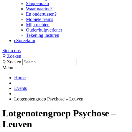
Stappenplan
Waar naartoe?
En ondertussen?
Mobiele teams
Mijn rechten
Ouder/hulpverlener
Tekening insturen
eSpreekuur
Steun ons
⚲
Zoeken
⚲
Zoeken
Menu
Home
Events
Lotgenotengroep Psychose – Leuven
Lotgenotengroep Psychose –
Leuven