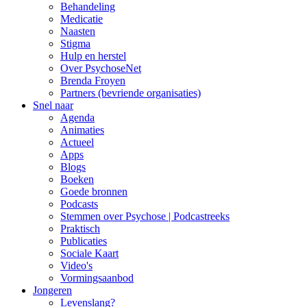
Behandeling
Medicatie
Naasten
Stigma
Hulp en herstel
Over PsychoseNet
Brenda Froyen
Partners (bevriende organisaties)
Snel naar
Agenda
Animaties
Actueel
Apps
Blogs
Boeken
Goede bronnen
Podcasts
Stemmen over Psychose | Podcastreeks
Praktisch
Publicaties
Sociale Kaart
Video's
Vormingsaanbod
Jongeren
Levenslang?