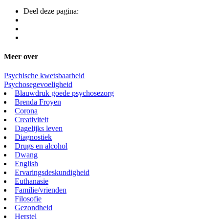
Deel deze pagina:
Meer over
Psychische kwetsbaarheid
Psychosegevoeligheid
Blauwdruk goede psychosezorg
Brenda Froyen
Corona
Creativiteit
Dagelijks leven
Diagnostiek
Drugs en alcohol
Dwang
English
Ervaringsdeskundigheid
Euthanasie
Familie/vrienden
Filosofie
Gezondheid
Herstel