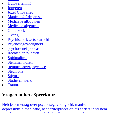
Hulpverlening
Jongeren
Jozef Chovanec
Manie en/of depressie
Medicatie afbouwen
Medicatie algemeen
Onderzoek
Overig
Psychische kwetsbaarheid
Psychosegevoeligheid
psychosenet-podcast
Rechten en plichten
Spiritualiteit
Stemmen horen
stemmen-over-psychose
Steun ons
Stigma
Studie en werk
Trauma
Vragen in het eSpreekuur
Heb je een vraag over psychosegevoeligheid, manisch-
depressiviteit, medicatie, het herstelproces of iets anders? Stel hem