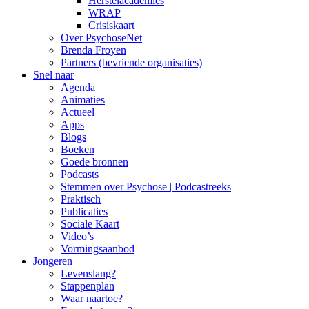
Herstelacademies
WRAP
Crisiskaart
Over PsychoseNet
Brenda Froyen
Partners (bevriende organisaties)
Snel naar
Agenda
Animaties
Actueel
Apps
Blogs
Boeken
Goede bronnen
Podcasts
Stemmen over Psychose | Podcastreeks
Praktisch
Publicaties
Sociale Kaart
Video’s
Vormingsaanbod
Jongeren
Levenslang?
Stappenplan
Waar naartoe?