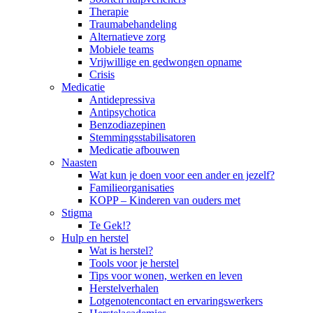
Therapie
Traumabehandeling
Alternatieve zorg
Mobiele teams
Vrijwillige en gedwongen opname
Crisis
Medicatie
Antidepressiva
Antipsychotica
Benzodiazepinen
Stemmingsstabilisatoren
Medicatie afbouwen
Naasten
Wat kun je doen voor een ander en jezelf?
Familieorganisaties
KOPP – Kinderen van ouders met
Stigma
Te Gek!?
Hulp en herstel
Wat is herstel?
Tools voor je herstel
Tips voor wonen, werken en leven
Herstelverhalen
Lotgenotencontact en ervaringswerkers