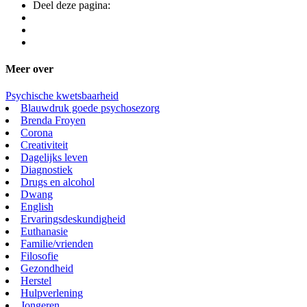
Deel deze pagina:
Meer over
Psychische kwetsbaarheid
Blauwdruk goede psychosezorg
Brenda Froyen
Corona
Creativiteit
Dagelijks leven
Diagnostiek
Drugs en alcohol
Dwang
English
Ervaringsdeskundigheid
Euthanasie
Familie/vrienden
Filosofie
Gezondheid
Herstel
Hulpverlening
Jongeren