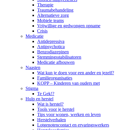
Therapie
Traumabehandeling
Alternatieve zorg
Mobiele teams
Vrijwillige en gedwongen opname
Crisis
Medicatie
Antidepressiva
Antipsychotica
Benzodiazepinen
Stemmingsstabilisatoren
Medicatie afbouwen
Naasten
Wat kun je doen voor een ander en jezelf?
Familieorganisaties
KOPP – Kinderen van ouders met
Stigma
Te Gek!?
Hulp en herstel
Wat is herstel?
Tools voor je herstel
Tips voor wonen, werken en leven
Herstelverhalen
Lotgenotencontact en ervaringswerkers