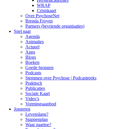
Herstelacademies
WRAP
Crisiskaart
Over PsychoseNet
Brenda Froyen
Partners (bevriende organisaties)
Snel naar
Agenda
Animaties
Actueel
Apps
Blogs
Boeken
Goede bronnen
Podcasts
Stemmen over Psychose | Podcastreeks
Praktisch
Publicaties
Sociale Kaart
Video’s
Vormingsaanbod
Jongeren
Levenslang?
Stappenplan
Waar naartoe?