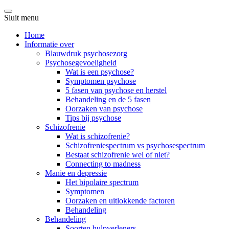
Sluit menu
Home
Informatie over
Blauwdruk psychosezorg
Psychosegevoeligheid
Wat is een psychose?
Symptomen psychose
5 fasen van psychose en herstel
Behandeling en de 5 fasen
Oorzaken van psychose
Tips bij psychose
Schizofrenie
Wat is schizofrenie?
Schizofreniespectrum vs psychosespectrum
Bestaat schizofrenie wel of niet?
Connecting to madness
Manie en depressie
Het bipolaire spectrum
Symptomen
Oorzaken en uitlokkende factoren
Behandeling
Behandeling
Soorten hulpverleners