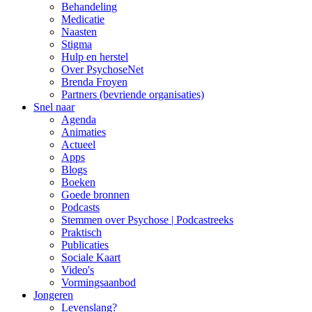
Behandeling
Medicatie
Naasten
Stigma
Hulp en herstel
Over PsychoseNet
Brenda Froyen
Partners (bevriende organisaties)
Snel naar
Agenda
Animaties
Actueel
Apps
Blogs
Boeken
Goede bronnen
Podcasts
Stemmen over Psychose | Podcastreeks
Praktisch
Publicaties
Sociale Kaart
Video's
Vormingsaanbod
Jongeren
Levenslang?