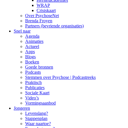
Herstelacademies
WRAP
Crisiskaart
Over PsychoseNet
Brenda Froyen
Partners (bevriende organisaties)
Snel naar
Agenda
Animaties
Actueel
Apps
Blogs
Boeken
Goede bronnen
Podcasts
Stemmen over Psychose | Podcastreeks
Praktisch
Publicaties
Sociale Kaart
Video’s
Vormingsaanbod
Jongeren
Levenslang?
Stappenplan
Waar naartoe?