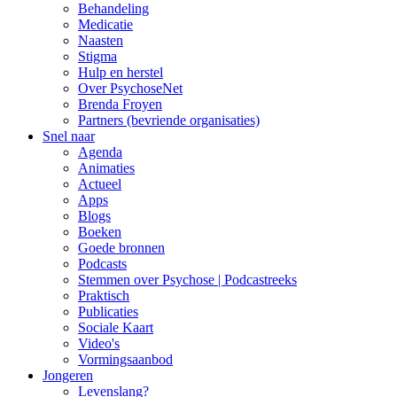
Behandeling
Medicatie
Naasten
Stigma
Hulp en herstel
Over PsychoseNet
Brenda Froyen
Partners (bevriende organisaties)
Snel naar
Agenda
Animaties
Actueel
Apps
Blogs
Boeken
Goede bronnen
Podcasts
Stemmen over Psychose | Podcastreeks
Praktisch
Publicaties
Sociale Kaart
Video's
Vormingsaanbod
Jongeren
Levenslang?