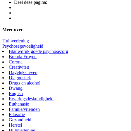
Deel deze pagina:
Meer over
Hulpverlening
Psychosegevoeligheid
Blauwdruk goede psychosezorg
Brenda Froyen
Corona
Creativiteit
Dagelijks leven
Diagnostiek
Drugs en alcohol
Dwang
English
Ervaringsdeskundigheid
Euthanasie
Familie/vrienden
Filosofie
Gezondheid
Herstel
Hulpverlening