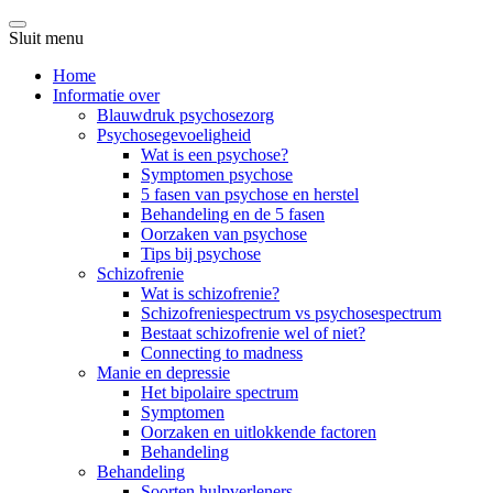
Sluit menu
Home
Informatie over
Blauwdruk psychosezorg
Psychosegevoeligheid
Wat is een psychose?
Symptomen psychose
5 fasen van psychose en herstel
Behandeling en de 5 fasen
Oorzaken van psychose
Tips bij psychose
Schizofrenie
Wat is schizofrenie?
Schizofreniespectrum vs psychosespectrum
Bestaat schizofrenie wel of niet?
Connecting to madness
Manie en depressie
Het bipolaire spectrum
Symptomen
Oorzaken en uitlokkende factoren
Behandeling
Behandeling
Soorten hulpverleners