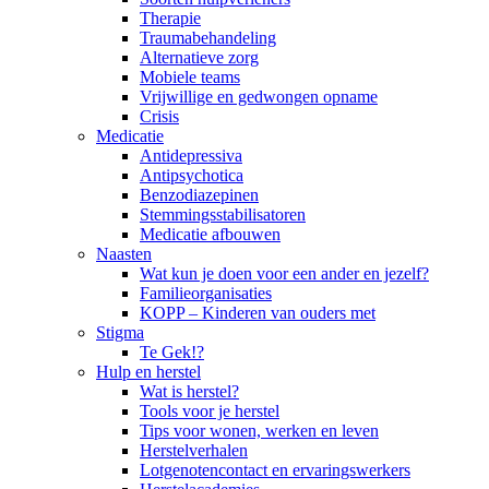
Therapie
Traumabehandeling
Alternatieve zorg
Mobiele teams
Vrijwillige en gedwongen opname
Crisis
Medicatie
Antidepressiva
Antipsychotica
Benzodiazepinen
Stemmingsstabilisatoren
Medicatie afbouwen
Naasten
Wat kun je doen voor een ander en jezelf?
Familieorganisaties
KOPP – Kinderen van ouders met
Stigma
Te Gek!?
Hulp en herstel
Wat is herstel?
Tools voor je herstel
Tips voor wonen, werken en leven
Herstelverhalen
Lotgenotencontact en ervaringswerkers