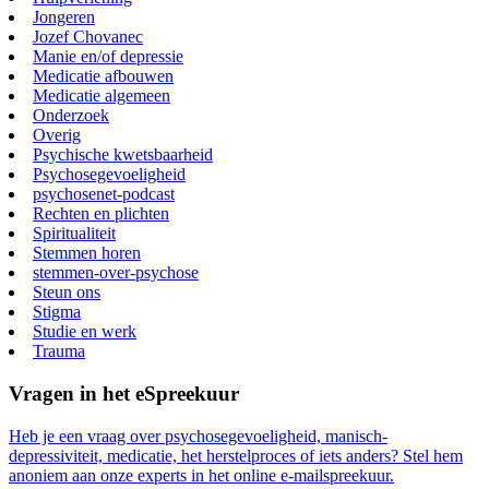
Jongeren
Jozef Chovanec
Manie en/of depressie
Medicatie afbouwen
Medicatie algemeen
Onderzoek
Overig
Psychische kwetsbaarheid
Psychosegevoeligheid
psychosenet-podcast
Rechten en plichten
Spiritualiteit
Stemmen horen
stemmen-over-psychose
Steun ons
Stigma
Studie en werk
Trauma
Vragen in het eSpreekuur
Heb je een vraag over psychosegevoeligheid, manisch-
depressiviteit, medicatie, het herstelproces of iets anders? Stel hem
anoniem aan onze experts in het online e-mailspreekuur.