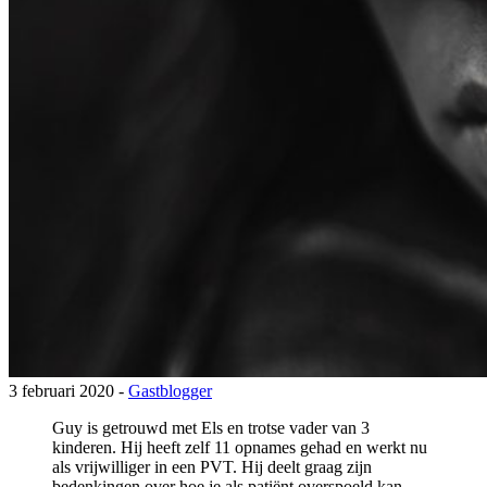
3 februari 2020 -
Gastblogger
Guy is getrouwd met Els en trotse vader van 3
kinderen. Hij heeft zelf 11 opnames gehad en werkt nu
als vrijwilliger in een PVT. Hij deelt graag zijn
bedenkingen over hoe je als patiënt overspoeld kan