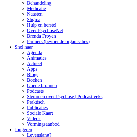
Behandeling
Medicatie
Naasten
Stigma
Hulp en herstel
Over PsychoseNet
Brenda Froyen
Partners (bevriende organisaties)
Snel naar
Agenda
Animaties
Actueel
Apps
Blogs
Boeken
Goede bronnen
Podcasts
Stemmen over Psychose | Podcastreeks
Praktisch
Publicaties
Sociale Kaart
Video's
Vormingsaanbod
Jongeren
Levenslang?