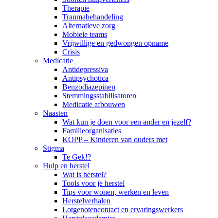
Therapie
Traumabehandeling
Alternatieve zorg
Mobiele teams
Vrijwillige en gedwongen opname
Crisis
Medicatie
Antidepressiva
Antipsychotica
Benzodiazepinen
Stemmingsstabilisatoren
Medicatie afbouwen
Naasten
Wat kun je doen voor een ander en jezelf?
Familieorganisaties
KOPP – Kinderen van ouders met
Stigma
Te Gek!?
Hulp en herstel
Wat is herstel?
Tools voor je herstel
Tips voor wonen, werken en leven
Herstelverhalen
Lotgenotencontact en ervaringswerkers