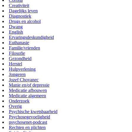
Corona
Creativiteit
Dagelijks leven
Diagnostiek
Drugs en alcohol
Dwang
English
Ervaringsdeskundigheid
Euthanasie
Familie/vrienden
Filosofie
Gezondheid
Herstel
Hulpverlening
Jongeren
Jozef Chovanec
Manie en/of depressie
Medicatie afbouwen
Medicatie algemeen
Onderzoek
Overig
Psychische kwetsbaarheid
Psychosegevoeligheid
psychosenet-podcast
Rechten en plichten