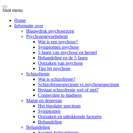
Sluit menu
Home
Informatie over
Blauwdruk psychosezorg
Psychosegevoeligheid
Wat is een psychose?
Symptomen psychose
5 fasen van psychose en herstel
Behandeling en de 5 fasen
Oorzaken van psychose
Tips bij psychose
Schizofrenie
Wat is schizofrenie?
Schizofreniespectrum vs psychosespectrum
Bestaat schizofrenie wel of niet?
Connecting to madness
Manie en depressie
Het bipolaire spectrum
Symptomen
Oorzaken en uitlokkende factoren
Behandeling
Behandeling
Soorten hulpverleners