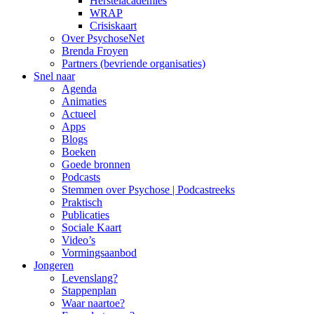
Herstelacademies
WRAP
Crisiskaart
Over PsychoseNet
Brenda Froyen
Partners (bevriende organisaties)
Snel naar
Agenda
Animaties
Actueel
Apps
Blogs
Boeken
Goede bronnen
Podcasts
Stemmen over Psychose | Podcastreeks
Praktisch
Publicaties
Sociale Kaart
Video’s
Vormingsaanbod
Jongeren
Levenslang?
Stappenplan
Waar naartoe?