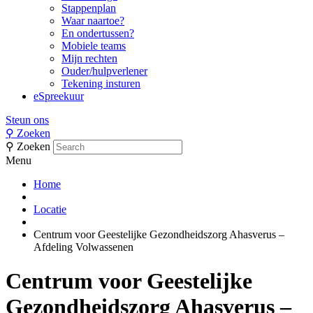
Stappenplan
Waar naartoe?
En ondertussen?
Mobiele teams
Mijn rechten
Ouder/hulpverlener
Tekening insturen
eSpreekuur
Steun ons
⚲
Zoeken
⚲
Zoeken
Menu
Home
Locatie
Centrum voor Geestelijke Gezondheidszorg Ahasverus –
Afdeling Volwassenen
Centrum voor Geestelijke
Gezondheidszorg Ahasverus –