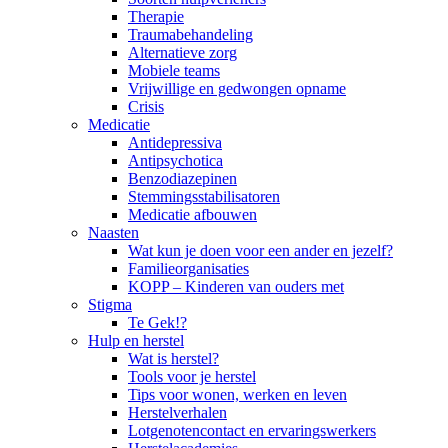
Therapie
Traumabehandeling
Alternatieve zorg
Mobiele teams
Vrijwillige en gedwongen opname
Crisis
Medicatie
Antidepressiva
Antipsychotica
Benzodiazepinen
Stemmingsstabilisatoren
Medicatie afbouwen
Naasten
Wat kun je doen voor een ander en jezelf?
Familieorganisaties
KOPP – Kinderen van ouders met
Stigma
Te Gek!?
Hulp en herstel
Wat is herstel?
Tools voor je herstel
Tips voor wonen, werken en leven
Herstelverhalen
Lotgenotencontact en ervaringswerkers