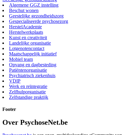
Algemene GGZ instelling
Beschut wonen
Geestelijke gezondheidszorg
Gespecialiseerde psychosezorg
HerstelAcademie
Herstelwerkplaats
Kunst en creativiteit
Landelijke organisatie
Lotgenotencontact
Maatschappelijk initiatief
Mobiel team
Opvang en dagbesteding
Patiëntenorganisatie
Psychiatrisch ziekenhuis
VDIP
Werk en reïntegratie
Zelfhulporganisatie
Zelfstandige praktijk
Footer
Over PsychoseNet.be