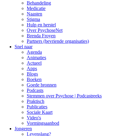
Behandeling
Medicatie
Naasten
Stigma
Hulp en herstel
Over PsychoseNet
Brenda Froyen
Partners (bevriende organisaties)
Snel naar
Agenda
Animaties
Actueel
Apps
Blogs
Boeken
Goede bronnen
Podcasts
Stemmen over Psychose | Podcastreeks
Praktisch
Publicaties
Sociale Kaart
Video's
Vormingsaanbod
Jongeren
Levenslang?