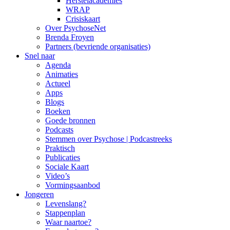
Herstelacademies
WRAP
Crisiskaart
Over PsychoseNet
Brenda Froyen
Partners (bevriende organisaties)
Snel naar
Agenda
Animaties
Actueel
Apps
Blogs
Boeken
Goede bronnen
Podcasts
Stemmen over Psychose | Podcastreeks
Praktisch
Publicaties
Sociale Kaart
Video’s
Vormingsaanbod
Jongeren
Levenslang?
Stappenplan
Waar naartoe?