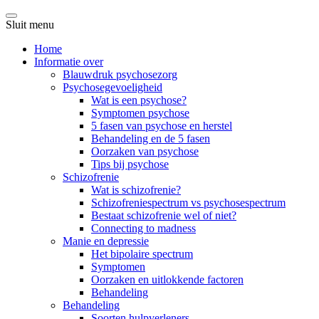
Sluit menu
Home
Informatie over
Blauwdruk psychosezorg
Psychosegevoeligheid
Wat is een psychose?
Symptomen psychose
5 fasen van psychose en herstel
Behandeling en de 5 fasen
Oorzaken van psychose
Tips bij psychose
Schizofrenie
Wat is schizofrenie?
Schizofreniespectrum vs psychosespectrum
Bestaat schizofrenie wel of niet?
Connecting to madness
Manie en depressie
Het bipolaire spectrum
Symptomen
Oorzaken en uitlokkende factoren
Behandeling
Behandeling
Soorten hulpverleners