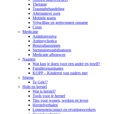
Therapie
Traumabehandeling
Alternatieve zorg
Mobiele teams
Vrijwillige en gedwongen opname
Crisis
Medicatie
Antidepressiva
Antipsychotica
Benzodiazepinen
Stemmingsstabilisatoren
Medicatie afbouwen
Naasten
Wat kun je doen voor een ander en jezelf?
Familieorganisaties
KOPP – Kinderen van ouders met
Stigma
Te Gek!?
Hulp en herstel
Wat is herstel?
Tools voor je herstel
Tips voor wonen, werken en leven
Herstelverhalen
Lotgenotencontact en ervaringswerkers