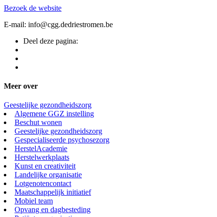
Bezoek de website
E-mail: info@cgg.dedriestromen.be
Deel deze pagina:
Meer over
Geestelijke gezondheidszorg
Algemene GGZ instelling
Beschut wonen
Geestelijke gezondheidszorg
Gespecialiseerde psychosezorg
HerstelAcademie
Herstelwerkplaats
Kunst en creativiteit
Landelijke organisatie
Lotgenotencontact
Maatschappelijk initiatief
Mobiel team
Opvang en dagbesteding