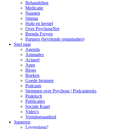
Behandeling
Medicatie
Naasten
Stigma
Hulp en herstel
Over PsychoseNet
Brenda Froyen
Partners (bevriende organisaties)
Snel naar
Agenda
Animaties
Actueel
Apps
Blogs
Boeken
Goede bronnen
Podcasts
Stemmen over Psychose | Podcastreeks
Praktisch
Publicaties
Sociale Kaart
Video's
Vormingsaanbod
Jongeren
Levenslang?