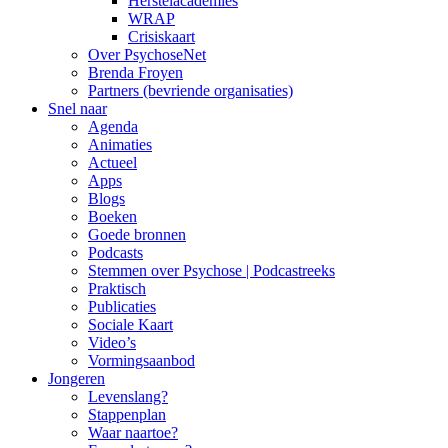
Herstelacademies
WRAP
Crisiskaart
Over PsychoseNet
Brenda Froyen
Partners (bevriende organisaties)
Snel naar
Agenda
Animaties
Actueel
Apps
Blogs
Boeken
Goede bronnen
Podcasts
Stemmen over Psychose | Podcastreeks
Praktisch
Publicaties
Sociale Kaart
Video’s
Vormingsaanbod
Jongeren
Levenslang?
Stappenplan
Waar naartoe?