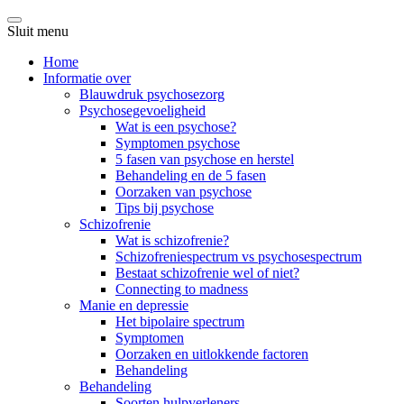
Sluit menu
Home
Informatie over
Blauwdruk psychosezorg
Psychosegevoeligheid
Wat is een psychose?
Symptomen psychose
5 fasen van psychose en herstel
Behandeling en de 5 fasen
Oorzaken van psychose
Tips bij psychose
Schizofrenie
Wat is schizofrenie?
Schizofreniespectrum vs psychosespectrum
Bestaat schizofrenie wel of niet?
Connecting to madness
Manie en depressie
Het bipolaire spectrum
Symptomen
Oorzaken en uitlokkende factoren
Behandeling
Behandeling
Soorten hulpverleners