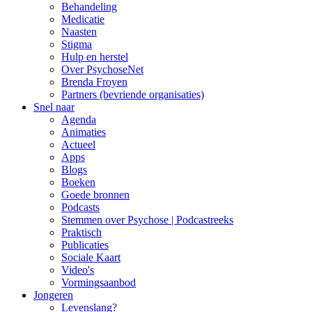
Behandeling
Medicatie
Naasten
Stigma
Hulp en herstel
Over PsychoseNet
Brenda Froyen
Partners (bevriende organisaties)
Snel naar
Agenda
Animaties
Actueel
Apps
Blogs
Boeken
Goede bronnen
Podcasts
Stemmen over Psychose | Podcastreeks
Praktisch
Publicaties
Sociale Kaart
Video's
Vormingsaanbod
Jongeren
Levenslang?