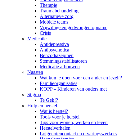
Therapie
Traumabehandeling
Alternatieve zorg
Mobiele teams
Vrijwillige en gedwongen opname
Crisis
Medicatie
Antidepressiva
Antipsychotica
Benzodiazepinen
Stemmingsstabilisatoren
Medicatie afbouwen
Naasten
Wat kun je doen voor een ander en jezelf?
Familieorganisaties
KOPP – Kinderen van ouders met
Stigma
Te Gek!?
Hulp en herstel
Wat is herstel?
Tools voor je herstel
Tips voor wonen, werken en leven
Herstelverhalen
Lotgenotencontact en ervaringswerkers