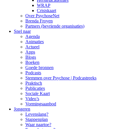
Herstelacademies
WRAP
Crisiskaart
Over PsychoseNet
Brenda Froyen
Partners (bevriende organisaties)
Snel naar
Agenda
Animaties
Actueel
Apps
Blogs
Boeken
Goede bronnen
Podcasts
Stemmen over Psychose | Podcastreeks
Praktisch
Publicaties
Sociale Kaart
Video’s
Vormingsaanbod
Jongeren
Levenslang?
Stappenplan
Waar naartoe?