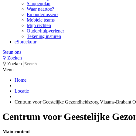
Stappenplan
Waar naartoe?
En ondertussen?
Mobiele teams
Mijn rechten
Ouder/hulpverlener
Tekening insturen
eSpreekuur
Steun ons
⚲
Zoeken
⚲
Zoeken
Menu
Home
Locatie
Centrum voor Geestelijke Gezondheidszorg Vlaams-Brabant Oo
Centrum voor Geestelijke Gezo
Main content