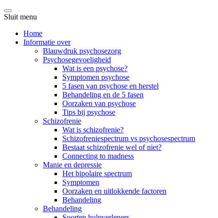
Sluit menu
Home
Informatie over
Blauwdruk psychosezorg
Psychosegevoeligheid
Wat is een psychose?
Symptomen psychose
5 fasen van psychose en herstel
Behandeling en de 5 fasen
Oorzaken van psychose
Tips bij psychose
Schizofrenie
Wat is schizofrenie?
Schizofreniespectrum vs psychosespectrum
Bestaat schizofrenie wel of niet?
Connecting to madness
Manie en depressie
Het bipolaire spectrum
Symptomen
Oorzaken en uitlokkende factoren
Behandeling
Behandeling
Soorten hulpverleners