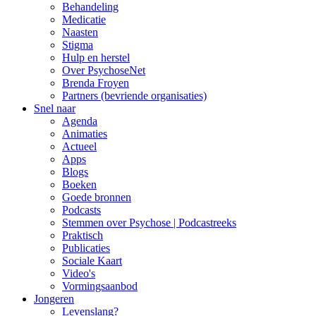
Behandeling
Medicatie
Naasten
Stigma
Hulp en herstel
Over PsychoseNet
Brenda Froyen
Partners (bevriende organisaties)
Snel naar
Agenda
Animaties
Actueel
Apps
Blogs
Boeken
Goede bronnen
Podcasts
Stemmen over Psychose | Podcastreeks
Praktisch
Publicaties
Sociale Kaart
Video's
Vormingsaanbod
Jongeren
Levenslang?