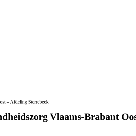
st – Afdeling Sterrebeek
ndheidszorg Vlaams-Brabant Oost