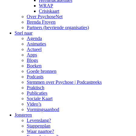
Herstelacademies
WRAP
Crisiskaart
Over PsychoseNet
Brenda Froyen
Partners (bevriende organisaties)
Snel naar
Agenda
Animaties
Actueel
Apps
Blogs
Boeken
Goede bronnen
Podcasts
Stemmen over Psychose | Podcastreeks
Praktisch
Publicaties
Sociale Kaart
Video’s
Vormingsaanbod
Jongeren
Levenslang?
Stappenplan
Waar naartoe?