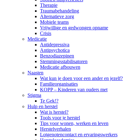
Therapie
Traumabehandeling
Alternatieve zorg
Mobiele teams
Vrijwillige en gedwongen opname
Crisis
Medicatie
Antidepressiva
Antipsychotica
Benzodiazepinen
Stemmingsstabilisatoren
Medicatie afbouwen
Naasten
Wat kun je doen voor een ander en jezelf?
Familieorganisaties
KOPP – Kinderen van ouders met
Stigma
Te Gek!?
Hulp en herstel
Wat is herstel?
Tools voor je herstel
Tips voor wonen, werken en leven
Herstelverhalen
Lotgenotencontact en ervaringswerkers