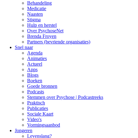
Behandeling
Medicatie
Naasten
Stigma
Hulp en herstel
Over PsychoseNet
Brenda Froyen
Partners (bevriende organisaties)
Snel naar
Agenda
Animaties
Actueel
Apps
Blogs
Boeken
Goede bronnen
Podcasts
Stemmen over Psychose | Podcastreeks
Praktisch
Publicaties
Sociale Kaart
Video's
Vormingsaanbod
Jongeren
Levenslang?