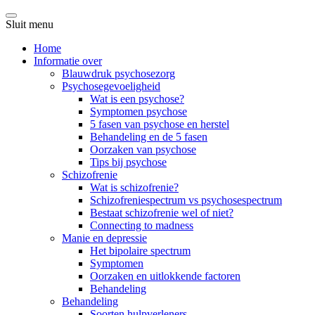
Sluit menu
Home
Informatie over
Blauwdruk psychosezorg
Psychosegevoeligheid
Wat is een psychose?
Symptomen psychose
5 fasen van psychose en herstel
Behandeling en de 5 fasen
Oorzaken van psychose
Tips bij psychose
Schizofrenie
Wat is schizofrenie?
Schizofreniespectrum vs psychosespectrum
Bestaat schizofrenie wel of niet?
Connecting to madness
Manie en depressie
Het bipolaire spectrum
Symptomen
Oorzaken en uitlokkende factoren
Behandeling
Behandeling
Soorten hulpverleners