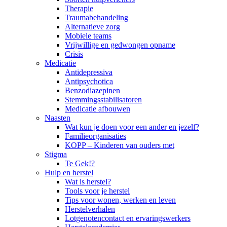
Therapie
Traumabehandeling
Alternatieve zorg
Mobiele teams
Vrijwillige en gedwongen opname
Crisis
Medicatie
Antidepressiva
Antipsychotica
Benzodiazepinen
Stemmingsstabilisatoren
Medicatie afbouwen
Naasten
Wat kun je doen voor een ander en jezelf?
Familieorganisaties
KOPP – Kinderen van ouders met
Stigma
Te Gek!?
Hulp en herstel
Wat is herstel?
Tools voor je herstel
Tips voor wonen, werken en leven
Herstelverhalen
Lotgenotencontact en ervaringswerkers