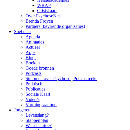
Herstelacademies
WRAP
Crisiskaart
Over PsychoseNet
Brenda Froyen
Partners (bevriende organisaties)
Snel naar
Agenda
Animaties
Actueel
Apps
Blogs
Boeken
Goede bronnen
Podcasts
Stemmen over Psychose | Podcastreeks
Praktisch
Publicaties
Sociale Kaart
Video’s
Vormingsaanbod
Jongeren
Levenslang?
Stappenplan
Waar naartoe?