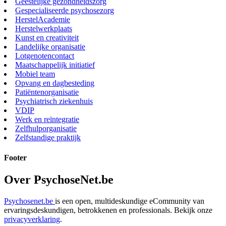
Geestelijke gezondheidszorg
Gespecialiseerde psychosezorg
HerstelAcademie
Herstelwerkplaats
Kunst en creativiteit
Landelijke organisatie
Lotgenotencontact
Maatschappelijk initiatief
Mobiel team
Opvang en dagbesteding
Patiëntenorganisatie
Psychiatrisch ziekenhuis
VDIP
Werk en reïntegratie
Zelfhulporganisatie
Zelfstandige praktijk
Footer
Over PsychoseNet.be
Psychosenet.be
is een open, multideskundige eCommunity van
ervaringsdeskundigen, betrokkenen en professionals. Bekijk onze
privacyverklaring
.