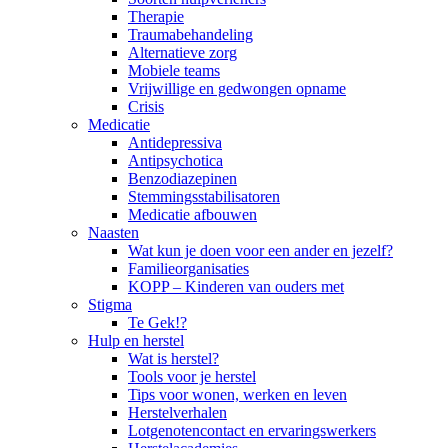
Therapie
Traumabehandeling
Alternatieve zorg
Mobiele teams
Vrijwillige en gedwongen opname
Crisis
Medicatie
Antidepressiva
Antipsychotica
Benzodiazepinen
Stemmingsstabilisatoren
Medicatie afbouwen
Naasten
Wat kun je doen voor een ander en jezelf?
Familieorganisaties
KOPP – Kinderen van ouders met
Stigma
Te Gek!?
Hulp en herstel
Wat is herstel?
Tools voor je herstel
Tips voor wonen, werken en leven
Herstelverhalen
Lotgenotencontact en ervaringswerkers