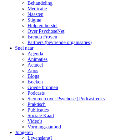
Behandeling
Medicatie
Naasten
Stigma
Hulp en herstel
Over PsychoseNet
Brenda Froyen
Partners (bevriende organisaties)
Snel naar
Agenda
Animaties
Actueel
Apps
Blogs
Boeken
Goede bronnen
Podcasts
Stemmen over Psychose | Podcastreeks
Praktisch
Publicaties
Sociale Kaart
Video's
Vormingsaanbod
Jongeren
Levenslang?