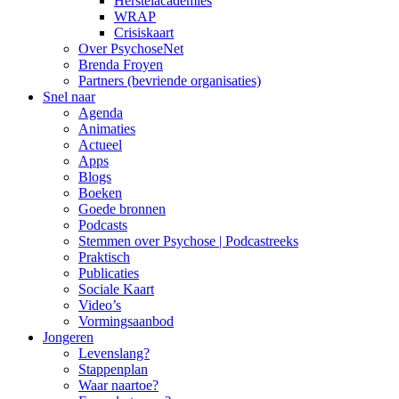
Herstelacademies
WRAP
Crisiskaart
Over PsychoseNet
Brenda Froyen
Partners (bevriende organisaties)
Snel naar
Agenda
Animaties
Actueel
Apps
Blogs
Boeken
Goede bronnen
Podcasts
Stemmen over Psychose | Podcastreeks
Praktisch
Publicaties
Sociale Kaart
Video’s
Vormingsaanbod
Jongeren
Levenslang?
Stappenplan
Waar naartoe?