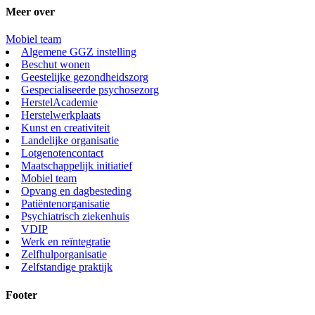
Meer over
Mobiel team
Algemene GGZ instelling
Beschut wonen
Geestelijke gezondheidszorg
Gespecialiseerde psychosezorg
HerstelAcademie
Herstelwerkplaats
Kunst en creativiteit
Landelijke organisatie
Lotgenotencontact
Maatschappelijk initiatief
Mobiel team
Opvang en dagbesteding
Patiëntenorganisatie
Psychiatrisch ziekenhuis
VDIP
Werk en reïntegratie
Zelfhulporganisatie
Zelfstandige praktijk
Footer