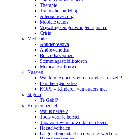
Therapie
Traumabehandeling
Alternatieve zorg
Mobiele teams
Vrijwillige en gedwongen opname
Crisis
Medicatie
Antidepressiva
Antipsychotica
Benzodiazepinen
Stemmingsstabilisatoren
Medicatie afbouwen
Naasten
Wat kun je doen voor een ander en jezelf?
Familieorganisaties
KOPP – Kinderen van ouders met
Stigma
Te Gek!?
Hulp en herstel
Wat is herstel?
Tools voor je herstel
Tips voor wonen, werken en leven
Herstelverhalen
Lotgenotencontact en ervaringswerkers