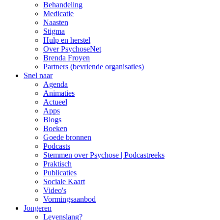
Behandeling
Medicatie
Naasten
Stigma
Hulp en herstel
Over PsychoseNet
Brenda Froyen
Partners (bevriende organisaties)
Snel naar
Agenda
Animaties
Actueel
Apps
Blogs
Boeken
Goede bronnen
Podcasts
Stemmen over Psychose | Podcastreeks
Praktisch
Publicaties
Sociale Kaart
Video's
Vormingsaanbod
Jongeren
Levenslang?