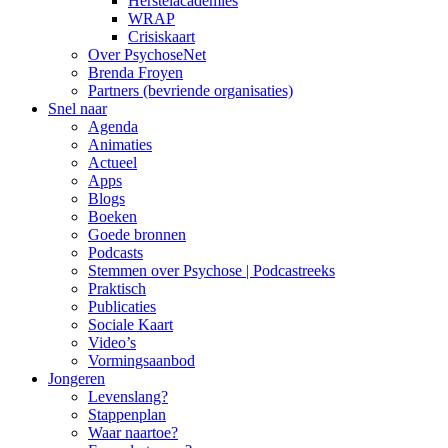
Herstelacademies
WRAP
Crisiskaart
Over PsychoseNet
Brenda Froyen
Partners (bevriende organisaties)
Snel naar
Agenda
Animaties
Actueel
Apps
Blogs
Boeken
Goede bronnen
Podcasts
Stemmen over Psychose | Podcastreeks
Praktisch
Publicaties
Sociale Kaart
Video’s
Vormingsaanbod
Jongeren
Levenslang?
Stappenplan
Waar naartoe?