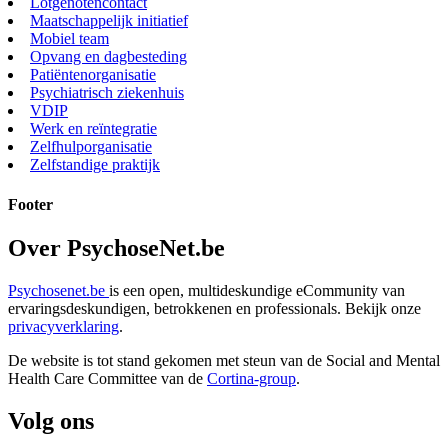
Lotgenotencontact
Maatschappelijk initiatief
Mobiel team
Opvang en dagbesteding
Patiëntenorganisatie
Psychiatrisch ziekenhuis
VDIP
Werk en reïntegratie
Zelfhulporganisatie
Zelfstandige praktijk
Footer
Over PsychoseNet.be
Psychosenet.be
is een open, multideskundige eCommunity van
ervaringsdeskundigen, betrokkenen en professionals. Bekijk onze
privacyverklaring
.
De website is tot stand gekomen met steun van de
Social and Mental
Health Care Committee van de
Cortina-group
.
Volg ons