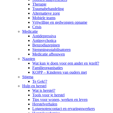
Therapie
Traumabehandeling
Alternatieve zorg
Mobiele teams
Vrijwillige en gedwongen opname
Crisis
Medicatie
Antidepressiva
Antipsychotica
Benzodiazepinen
Stemmingsstabilisatoren
Medicatie afbouwen
Naasten
Wat kun je doen voor een ander en jezelf?
Familieorganisaties
KOPP – Kinderen van ouders met
Stigma
Te Gek!?
Hulp en herstel
Wat is herstel?
Tools voor je herstel
Tips voor wonen, werken en leven
Herstelverhalen
Lotgenotencontact en ervaringswerkers