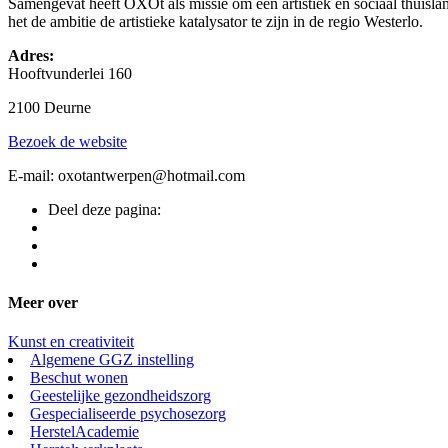
Samengevat heeft OXOt als missie om een artistiek en sociaal thuislan
het de ambitie de artistieke katalysator te zijn in de regio Westerlo.
Adres:
Hooftvunderlei 160
2100 Deurne
Bezoek de website
E-mail: oxotantwerpen@hotmail.com
Deel deze pagina:
Meer over
Kunst en creativiteit
Algemene GGZ instelling
Beschut wonen
Geestelijke gezondheidszorg
Gespecialiseerde psychosezorg
HerstelAcademie