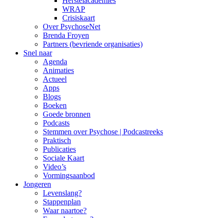
Herstelacademies
WRAP
Crisiskaart
Over PsychoseNet
Brenda Froyen
Partners (bevriende organisaties)
Snel naar
Agenda
Animaties
Actueel
Apps
Blogs
Boeken
Goede bronnen
Podcasts
Stemmen over Psychose | Podcastreeks
Praktisch
Publicaties
Sociale Kaart
Video’s
Vormingsaanbod
Jongeren
Levenslang?
Stappenplan
Waar naartoe?