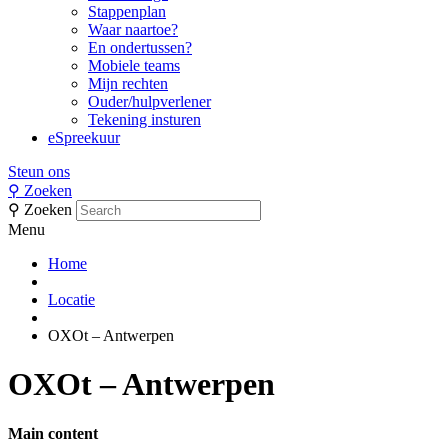
Stappenplan
Waar naartoe?
En ondertussen?
Mobiele teams
Mijn rechten
Ouder/hulpverlener
Tekening insturen
eSpreekuur
Steun ons
⚲
Zoeken
⚲
Zoeken
Menu
Home
Locatie
OXOt – Antwerpen
OXOt – Antwerpen
Main content