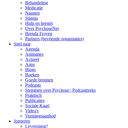
Behandeling
Medicatie
Naasten
Stigma
Hulp en herstel
Over PsychoseNet
Brenda Froyen
Partners (bevriende organisaties)
Snel naar
Agenda
Animaties
Actueel
Apps
Blogs
Boeken
Goede bronnen
Podcasts
Stemmen over Psychose | Podcastreeks
Praktisch
Publicaties
Sociale Kaart
Video's
Vormingsaanbod
Jongeren
Levenslang?