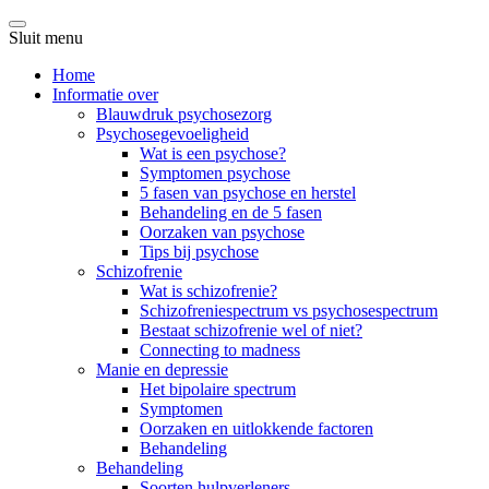
Sluit menu
Home
Informatie over
Blauwdruk psychosezorg
Psychosegevoeligheid
Wat is een psychose?
Symptomen psychose
5 fasen van psychose en herstel
Behandeling en de 5 fasen
Oorzaken van psychose
Tips bij psychose
Schizofrenie
Wat is schizofrenie?
Schizofreniespectrum vs psychosespectrum
Bestaat schizofrenie wel of niet?
Connecting to madness
Manie en depressie
Het bipolaire spectrum
Symptomen
Oorzaken en uitlokkende factoren
Behandeling
Behandeling
Soorten hulpverleners