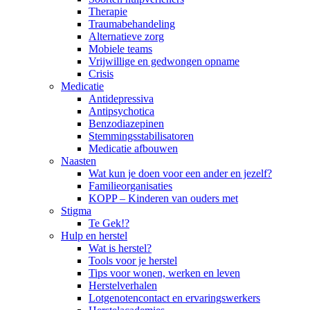
Therapie
Traumabehandeling
Alternatieve zorg
Mobiele teams
Vrijwillige en gedwongen opname
Crisis
Medicatie
Antidepressiva
Antipsychotica
Benzodiazepinen
Stemmingsstabilisatoren
Medicatie afbouwen
Naasten
Wat kun je doen voor een ander en jezelf?
Familieorganisaties
KOPP – Kinderen van ouders met
Stigma
Te Gek!?
Hulp en herstel
Wat is herstel?
Tools voor je herstel
Tips voor wonen, werken en leven
Herstelverhalen
Lotgenotencontact en ervaringswerkers