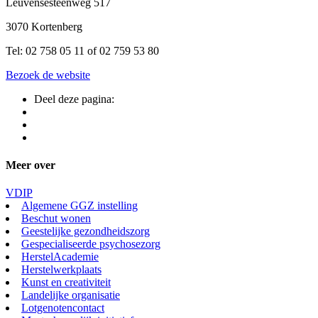
Leuvensesteenweg 517
3070 Kortenberg
Tel: 02 758 05 11 of 02 759 53 80
Bezoek de website
Deel deze pagina:
Meer over
VDIP
Algemene GGZ instelling
Beschut wonen
Geestelijke gezondheidszorg
Gespecialiseerde psychosezorg
HerstelAcademie
Herstelwerkplaats
Kunst en creativiteit
Landelijke organisatie
Lotgenotencontact