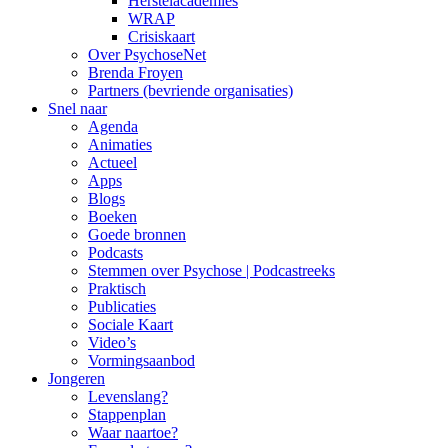
Herstelacademies
WRAP
Crisiskaart
Over PsychoseNet
Brenda Froyen
Partners (bevriende organisaties)
Snel naar
Agenda
Animaties
Actueel
Apps
Blogs
Boeken
Goede bronnen
Podcasts
Stemmen over Psychose | Podcastreeks
Praktisch
Publicaties
Sociale Kaart
Video’s
Vormingsaanbod
Jongeren
Levenslang?
Stappenplan
Waar naartoe?