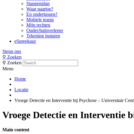
Stappenplan
Waar naartoe?
En ondertussen?
Mobiele teams
Mijn rechten
Ouder/hulpverlener
Tekening insturen
eSpreekuur
Steun ons
⚲
Zoeken
⚲
Zoeken
Menu
Home
Locatie
Vroege Detectie en Interventie bij Psychose – Universitair Cen
Vroege Detectie en Interventie 
Main content