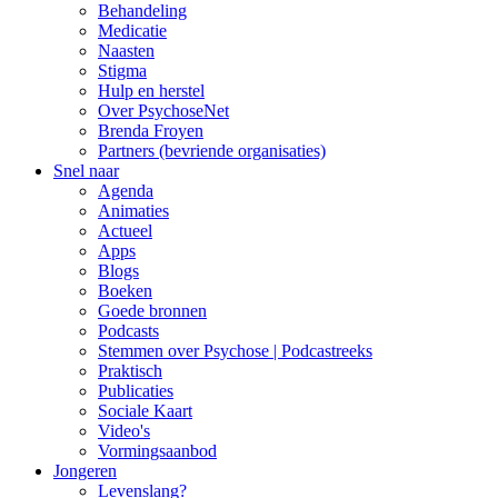
Behandeling
Medicatie
Naasten
Stigma
Hulp en herstel
Over PsychoseNet
Brenda Froyen
Partners (bevriende organisaties)
Snel naar
Agenda
Animaties
Actueel
Apps
Blogs
Boeken
Goede bronnen
Podcasts
Stemmen over Psychose | Podcastreeks
Praktisch
Publicaties
Sociale Kaart
Video's
Vormingsaanbod
Jongeren
Levenslang?