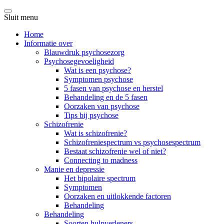
Sluit menu
Home
Informatie over
Blauwdruk psychosezorg
Psychosegevoeligheid
Wat is een psychose?
Symptomen psychose
5 fasen van psychose en herstel
Behandeling en de 5 fasen
Oorzaken van psychose
Tips bij psychose
Schizofrenie
Wat is schizofrenie?
Schizofreniespectrum vs psychosespectrum
Bestaat schizofrenie wel of niet?
Connecting to madness
Manie en depressie
Het bipolaire spectrum
Symptomen
Oorzaken en uitlokkende factoren
Behandeling
Behandeling
Soorten hulpverleners