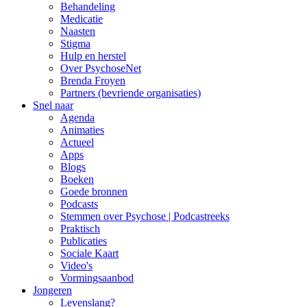
Behandeling
Medicatie
Naasten
Stigma
Hulp en herstel
Over PsychoseNet
Brenda Froyen
Partners (bevriende organisaties)
Snel naar
Agenda
Animaties
Actueel
Apps
Blogs
Boeken
Goede bronnen
Podcasts
Stemmen over Psychose | Podcastreeks
Praktisch
Publicaties
Sociale Kaart
Video's
Vormingsaanbod
Jongeren
Levenslang?