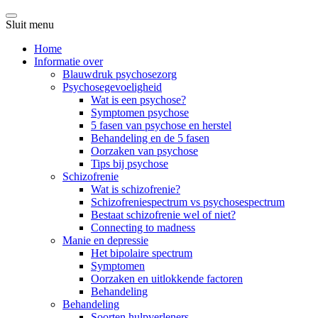
Sluit menu
Home
Informatie over
Blauwdruk psychosezorg
Psychosegevoeligheid
Wat is een psychose?
Symptomen psychose
5 fasen van psychose en herstel
Behandeling en de 5 fasen
Oorzaken van psychose
Tips bij psychose
Schizofrenie
Wat is schizofrenie?
Schizofreniespectrum vs psychosespectrum
Bestaat schizofrenie wel of niet?
Connecting to madness
Manie en depressie
Het bipolaire spectrum
Symptomen
Oorzaken en uitlokkende factoren
Behandeling
Behandeling
Soorten hulpverleners