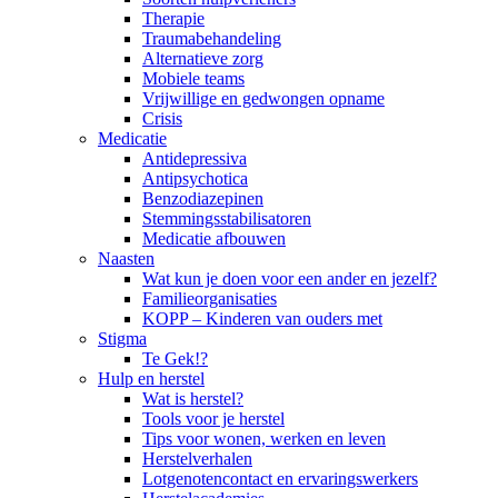
Therapie
Traumabehandeling
Alternatieve zorg
Mobiele teams
Vrijwillige en gedwongen opname
Crisis
Medicatie
Antidepressiva
Antipsychotica
Benzodiazepinen
Stemmingsstabilisatoren
Medicatie afbouwen
Naasten
Wat kun je doen voor een ander en jezelf?
Familieorganisaties
KOPP – Kinderen van ouders met
Stigma
Te Gek!?
Hulp en herstel
Wat is herstel?
Tools voor je herstel
Tips voor wonen, werken en leven
Herstelverhalen
Lotgenotencontact en ervaringswerkers