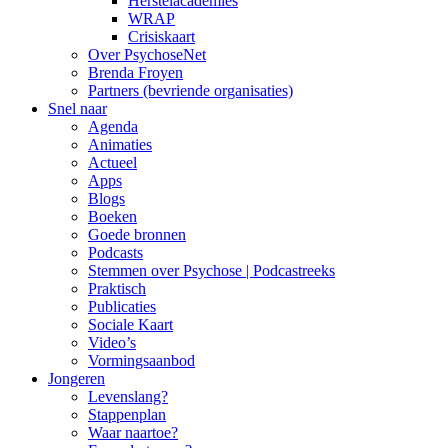
Herstelacademies
WRAP
Crisiskaart
Over PsychoseNet
Brenda Froyen
Partners (bevriende organisaties)
Snel naar
Agenda
Animaties
Actueel
Apps
Blogs
Boeken
Goede bronnen
Podcasts
Stemmen over Psychose | Podcastreeks
Praktisch
Publicaties
Sociale Kaart
Video’s
Vormingsaanbod
Jongeren
Levenslang?
Stappenplan
Waar naartoe?