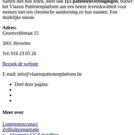
Samen met hun leden, meer dan
115 patiëntenverenigingen
, bouwt
het Vlaams Patiëntenplatform aan een betere levenskwaliteit voor
mensen met een chronische aandoening en hun naasten. Een
duidelijke missie.
Adres:
Groenveldstraat 15
3001 Heverlee
Tel: 016 23 05 26
Bezoek de website
E-mail: info@vlaamspatientenplatform.be
Deel deze pagina:
Meer over
Lotgenotencontact
Zelfhulporganisatie
Algemene GGZ instelling