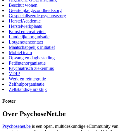
Beschut wonen
Geestelijke gezondheidszorg
Gespecialiseerde psychosezorg
HerstelAcademie
Herstelwerkplaats
Kunst en creativiteit
Landelijke organisatie
Lotgenotencontact
Maatschappelijk initiatief
Mobiel team
Opvang en dagbesteding
Patiëntenorganisatie
Psychiatrisch ziekenhuis
VDIP
Werk en reïntegratie
Zelfhulporganisatie
Zelfstandige praktijk
Footer
Over PsychoseNet.be
Psychosenet.be
is een open, multideskundige eCommunity van