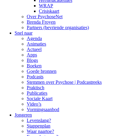
Herstelacademies
WRAP
Crisiskaart
Over PsychoseNet
Brenda Froyen
Partners (bevriende organisaties)
Snel naar
Agenda
Animaties
Actueel
Apps
Blogs
Boeken
Goede bronnen
Podcasts
Stemmen over Psychose | Podcastreeks
Praktisch
Publicaties
Sociale Kaart
Video’s
Vormingsaanbod
Jongeren
Levenslang?
Stappenplan
Waar naartoe?