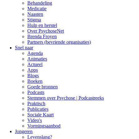
Behandeling
Medicatie
Naasten
Stigma
Hulp en herstel
Over PsychoseNet
Brenda Froyen
Partners (bevriende organisaties)
Snel naar
Agenda
Animaties
Actueel
Apps
Blogs
Boeken
Goede bronnen
Podcasts
Stemmen over Psychose | Podcastreeks
Praktisch
Publicaties
Sociale Kaart
Video's
Vormingsaanbod
Jongeren
Levenslang?