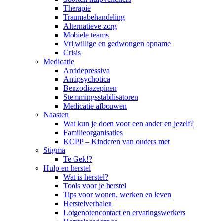
Therapie
Traumabehandeling
Alternatieve zorg
Mobiele teams
Vrijwillige en gedwongen opname
Crisis
Medicatie
Antidepressiva
Antipsychotica
Benzodiazepinen
Stemmingsstabilisatoren
Medicatie afbouwen
Naasten
Wat kun je doen voor een ander en jezelf?
Familieorganisaties
KOPP – Kinderen van ouders met
Stigma
Te Gek!?
Hulp en herstel
Wat is herstel?
Tools voor je herstel
Tips voor wonen, werken en leven
Herstelverhalen
Lotgenotencontact en ervaringswerkers