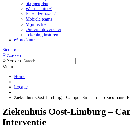
Stappenplan
Waar naartoe?
En ondertussen?
Mobiele teams
Mijn rechten
Ouder/hulpverlener
Tekening insturen
eSpreekuur
Steun ons
⚲
Zoeken
⚲
Zoeken
Menu
Home
Locatie
Ziekenhuis Oost-Limburg – Campus Sint Jan – Toxicomanie-Een
Ziekenhuis Oost-Limburg – Cam
Interventie