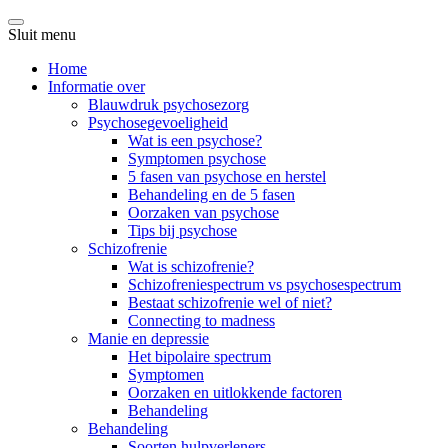
Sluit menu
Home
Informatie over
Blauwdruk psychosezorg
Psychosegevoeligheid
Wat is een psychose?
Symptomen psychose
5 fasen van psychose en herstel
Behandeling en de 5 fasen
Oorzaken van psychose
Tips bij psychose
Schizofrenie
Wat is schizofrenie?
Schizofreniespectrum vs psychosespectrum
Bestaat schizofrenie wel of niet?
Connecting to madness
Manie en depressie
Het bipolaire spectrum
Symptomen
Oorzaken en uitlokkende factoren
Behandeling
Behandeling
Soorten hulpverleners