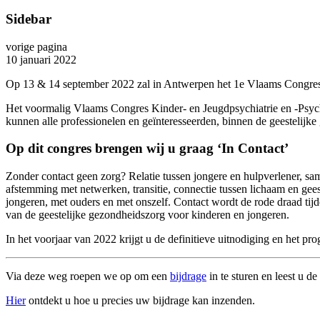
Sidebar
vorige pagina
10 januari 2022
Op 13 & 14 september 2022 zal in Antwerpen het 1e Vlaams Congres 
Het voormalig Vlaams Congres Kinder- en Jeugdpsychiatrie en -Psychot
kunnen alle professionelen en geïnteresseerden, binnen de geestelijk
Op dit congres brengen wij u graag ‘In Contact’
Zonder contact geen zorg? Relatie tussen jongere en hulpverlener, sam
afstemming met netwerken, transitie, connectie tussen lichaam en gee
jongeren, met ouders en met onszelf. Contact wordt de rode draad ti
van de geestelijke gezondheidszorg voor kinderen en jongeren.
In het voorjaar van 2022 krijgt u de definitieve uitnodiging en het p
Via deze weg roepen we op om een
bijdrage
in te sturen en leest u d
Hier
ontdekt u hoe u precies uw bijdrage kan inzenden.