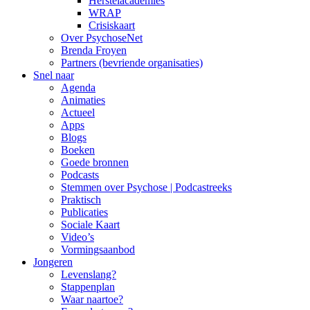
Herstelacademies
WRAP
Crisiskaart
Over PsychoseNet
Brenda Froyen
Partners (bevriende organisaties)
Snel naar
Agenda
Animaties
Actueel
Apps
Blogs
Boeken
Goede bronnen
Podcasts
Stemmen over Psychose | Podcastreeks
Praktisch
Publicaties
Sociale Kaart
Video’s
Vormingsaanbod
Jongeren
Levenslang?
Stappenplan
Waar naartoe?