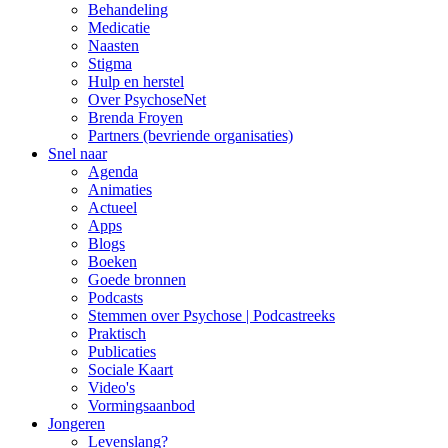
Behandeling
Medicatie
Naasten
Stigma
Hulp en herstel
Over PsychoseNet
Brenda Froyen
Partners (bevriende organisaties)
Snel naar
Agenda
Animaties
Actueel
Apps
Blogs
Boeken
Goede bronnen
Podcasts
Stemmen over Psychose | Podcastreeks
Praktisch
Publicaties
Sociale Kaart
Video's
Vormingsaanbod
Jongeren
Levenslang?