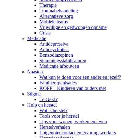
Therapie
Traumabehandeling
Alternatieve zorg
Mobiele teams
Vrijwillige en gedwongen opname
Crisis
Medicatie
Antidepressiva
Antipsychotica
Benzodiazepinen
Stemmingsstabilisatoren
Medicatie afbouwen
Naasten
Wat kun je doen voor een ander en jezelf?
Familieorganisaties
KOPP – Kinderen van ouders met
Stigma
Te Gek!?
Hulp en herstel
Wat is herstel?
Tools voor je herstel
Tips voor wonen, werken en leven
Herstelverhalen
Lotgenotencontact en ervaringswerkers