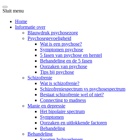
Sluit menu
Home
Informatie over
Blauwdruk psychosezorg
Psychosegevoeligheid
Wat is een psychose?
Symptomen psychose
5 fasen van psychose en herstel
Behandeling en de 5 fasen
Oorzaken van psychose
Tips bij psychose
Schizofrenie
Wat is schizofrenie?
Schizofreniespectrum vs psychosespectrum
Bestaat schizofrenie wel of niet?
Connecting to madness
Manie en depressie
Het bipolaire spectrum
Symptomen
Oorzaken en uitlokkende factoren
Behandeling
Behandeling
Soorten hulpverleners