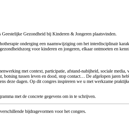
Geestelijke Gezondheid bij Kinderen & Jongeren plaatsvinden.
herapie onderging een naamswijziging om het interdisciplinair karakte
e gezondheidszorg voor kinderen en jongeren, elkaar ontmoeten en kenn
enwerking met context, participatie, afstand-nabijheid, sociale media, 
st, botsing tussen leven en dood, stop contact… De afgelopen jaren heb
jdens deze dagen. Op dit congres inspireren we u met werkzame praktij
rogramma met de concrete gegevens om in te schrijven.
e verschillende bijdragevormen voor het congres.