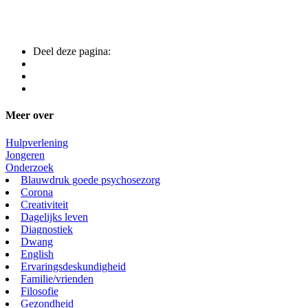
Deel deze pagina:
Meer over
Hulpverlening
Jongeren
Onderzoek
Blauwdruk goede psychosezorg
Corona
Creativiteit
Dagelijks leven
Diagnostiek
Dwang
English
Ervaringsdeskundigheid
Familie/vrienden
Filosofie
Gezondheid