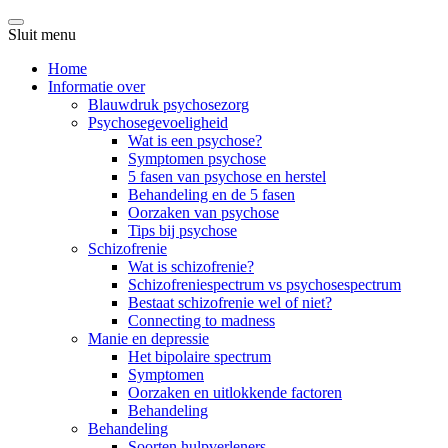
Sluit menu
Home
Informatie over
Blauwdruk psychosezorg
Psychosegevoeligheid
Wat is een psychose?
Symptomen psychose
5 fasen van psychose en herstel
Behandeling en de 5 fasen
Oorzaken van psychose
Tips bij psychose
Schizofrenie
Wat is schizofrenie?
Schizofreniespectrum vs psychosespectrum
Bestaat schizofrenie wel of niet?
Connecting to madness
Manie en depressie
Het bipolaire spectrum
Symptomen
Oorzaken en uitlokkende factoren
Behandeling
Behandeling
Soorten hulpverleners