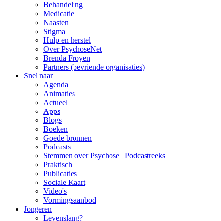
Behandeling
Medicatie
Naasten
Stigma
Hulp en herstel
Over PsychoseNet
Brenda Froyen
Partners (bevriende organisaties)
Snel naar
Agenda
Animaties
Actueel
Apps
Blogs
Boeken
Goede bronnen
Podcasts
Stemmen over Psychose | Podcastreeks
Praktisch
Publicaties
Sociale Kaart
Video's
Vormingsaanbod
Jongeren
Levenslang?