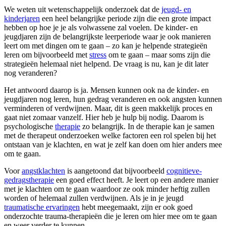
We weten uit wetenschappelijk onderzoek dat de
jeugd- en
kinderjaren
een heel belangrijke periode zijn die een grote impact
hebben op hoe je je als volwassene zal voelen. De kinder- en
jeugdjaren zijn de belangrijkste leerperiode waar je ook manieren
leert om met dingen om te gaan – zo kan je helpende strategieën
leren om bijvoorbeeld met
stress
om te gaan – maar soms zijn die
strategieën helemaal niet helpend. De vraag is nu, kan je dit later
nog veranderen?
Het antwoord daarop is ja. Mensen kunnen ook na de kinder- en
jeugdjaren nog leren, hun gedrag veranderen en ook angsten kunnen
verminderen of verdwijnen. Maar, dit is geen makkelijk proces en
gaat niet zomaar vanzelf. Hier heb je hulp bij nodig. Daarom is
psychologische
therapie
zo belangrijk. In de therapie kan je samen
met de therapeut onderzoeken welke factoren een rol spelen bij het
ontstaan van je klachten, en wat je zelf kan doen om hier anders mee
om te gaan.
Voor
angstklachten
is aangetoond dat bijvoorbeeld
cognitieve-
gedragstherapie
een goed effect heeft. Je leert op een andere manier
met je klachten om te gaan waardoor ze ook minder heftig zullen
worden of helemaal zullen verdwijnen. Als je in je jeugd
traumatische ervaringen
hebt meegemaakt, zijn er ook goed
onderzochte trauma-therapieën die je leren om hier mee om te gaan
en weer verder te kunnen.