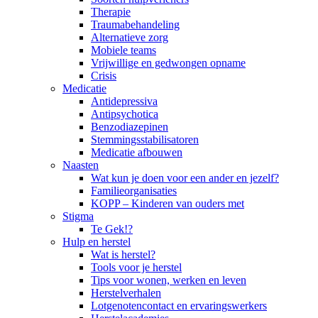
Therapie
Traumabehandeling
Alternatieve zorg
Mobiele teams
Vrijwillige en gedwongen opname
Crisis
Medicatie
Antidepressiva
Antipsychotica
Benzodiazepinen
Stemmingsstabilisatoren
Medicatie afbouwen
Naasten
Wat kun je doen voor een ander en jezelf?
Familieorganisaties
KOPP – Kinderen van ouders met
Stigma
Te Gek!?
Hulp en herstel
Wat is herstel?
Tools voor je herstel
Tips voor wonen, werken en leven
Herstelverhalen
Lotgenotencontact en ervaringswerkers