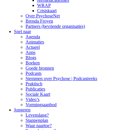
Herstelacademies
WRAP
Crisiskaart
Over PsychoseNet
Brenda Froyen
Partners (bevriende organisaties)
Snel naar
Agenda
Animaties
Actueel
Apps
Blogs
Boeken
Goede bronnen
Podcasts
Stemmen over Psychose | Podcastreeks
Praktisch
Publicaties
Sociale Kaart
Video’s
Vormingsaanbod
Jongeren
Levenslang?
Stappenplan
Waar naartoe?