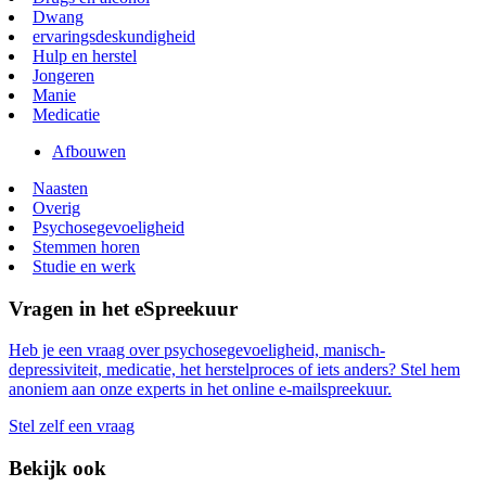
Dwang
ervaringsdeskundigheid
Hulp en herstel
Jongeren
Manie
Medicatie
Afbouwen
Naasten
Overig
Psychosegevoeligheid
Stemmen horen
Studie en werk
Vragen in het eSpreekuur
Heb je een vraag over psychosegevoeligheid, manisch-
depressiviteit, medicatie, het herstelproces of iets anders? Stel hem
anoniem aan onze experts in het online e-mailspreekuur.
Stel zelf een vraag
Bekijk ook