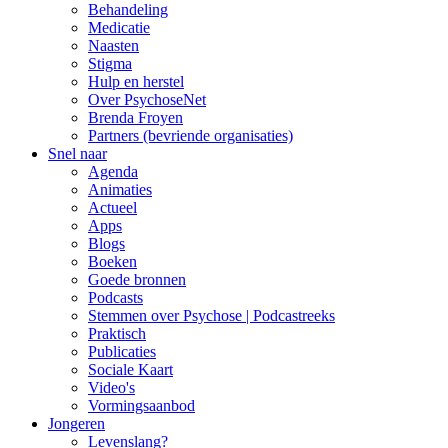
Behandeling
Medicatie
Naasten
Stigma
Hulp en herstel
Over PsychoseNet
Brenda Froyen
Partners (bevriende organisaties)
Snel naar
Agenda
Animaties
Actueel
Apps
Blogs
Boeken
Goede bronnen
Podcasts
Stemmen over Psychose | Podcastreeks
Praktisch
Publicaties
Sociale Kaart
Video's
Vormingsaanbod
Jongeren
Levenslang?