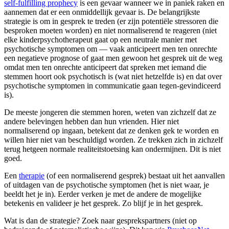
self-fulfilling prophecy
is een gevaar wanneer we in paniek raken en
aannemen dat er een onmiddellijk gevaar is. De belangrijkste
strategie is om in gesprek te treden (er zijn potentiële stressoren die
besproken moeten worden) en niet normaliserend te reageren (niet
elke kinderpsychotherapeut gaat op een neutrale manier met
psychotische symptomen om — vaak anticipeert men ten onrechte
een negatieve prognose of gaat men gewoon het gesprek uit de weg
omdat men ten onrechte anticipeert dat spreken met iemand die
stemmen hoort ook psychotisch is (wat niet hetzelfde is) en dat over
psychotische symptomen in communicatie gaan tegen-gevindiceerd
is).
De meeste jongeren die stemmen horen, weten van zichzelf dat ze
andere belevingen hebben dan hun vrienden. Hier niet
normaliserend op ingaan, betekent dat ze denken gek te worden en
willen hier niet van beschuldigd worden. Ze trekken zich in zichzelf
terug hetgeen normale realiteitstoetsing kan ondermijnen. Dit is niet
goed.
Een
therapie
(of een normaliserend gesprek) bestaat uit het aanvallen
of uitdagen van de psychotische symptomen (het is niet waar, je
beeldt het je in). Eerder verken je met de andere de mogelijke
betekenis en valideer je het gesprek. Zo blijf je in het gesprek.
Wat is dan de strategie? Zoek naar gesprekspartners (niet op