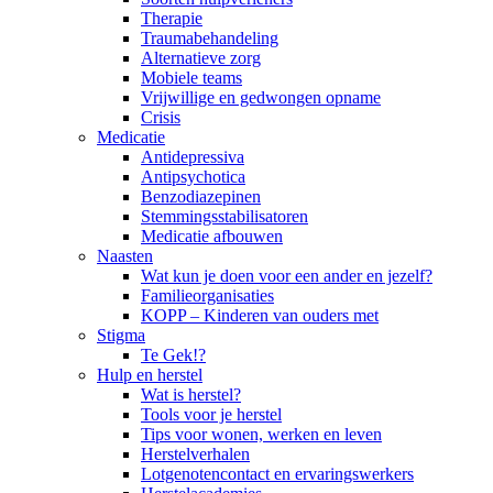
Therapie
Traumabehandeling
Alternatieve zorg
Mobiele teams
Vrijwillige en gedwongen opname
Crisis
Medicatie
Antidepressiva
Antipsychotica
Benzodiazepinen
Stemmingsstabilisatoren
Medicatie afbouwen
Naasten
Wat kun je doen voor een ander en jezelf?
Familieorganisaties
KOPP – Kinderen van ouders met
Stigma
Te Gek!?
Hulp en herstel
Wat is herstel?
Tools voor je herstel
Tips voor wonen, werken en leven
Herstelverhalen
Lotgenotencontact en ervaringswerkers