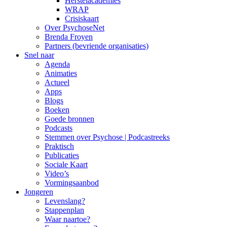
Herstelacademies
WRAP
Crisiskaart
Over PsychoseNet
Brenda Froyen
Partners (bevriende organisaties)
Snel naar
Agenda
Animaties
Actueel
Apps
Blogs
Boeken
Goede bronnen
Podcasts
Stemmen over Psychose | Podcastreeks
Praktisch
Publicaties
Sociale Kaart
Video’s
Vormingsaanbod
Jongeren
Levenslang?
Stappenplan
Waar naartoe?