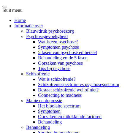
Sluit menu
Home
Informatie over
Blauwdruk psychosezorg
Psychosegevoeligheid
Wat is een psychose?
Symptomen psychose
5 fasen van psychose en herstel
Behandeling en de 5 fasen
Oorzaken van psychose
Tips bij psychose
Schizofrenie
Wat is schizofrenie?
Schizofreniespectrum vs psychosespectrum
Bestaat schizofrenie wel of niet?
Connecting to madness
Manie en depressie
Het bipolaire spectrum
Symptomen
Oorzaken en uitlokkende factoren
Behandeling
Behandeling
Soorten hulpverleners