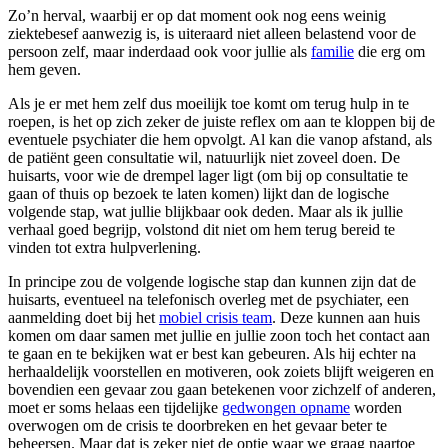
Zo’n herval, waarbij er op dat moment ook nog eens weinig
ziektebesef aanwezig is, is uiteraard niet alleen belastend voor de
persoon zelf, maar inderdaad ook voor jullie als
familie
die erg om
hem geven.
Als je er met hem zelf dus moeilijk toe komt om terug hulp in te
roepen, is het op zich zeker de juiste reflex om aan te kloppen bij de
eventuele psychiater die hem opvolgt. Al kan die vanop afstand, als
de patiënt geen consultatie wil, natuurlijk niet zoveel doen. De
huisarts, voor wie de drempel lager ligt (om bij op consultatie te
gaan of thuis op bezoek te laten komen) lijkt dan de logische
volgende stap, wat jullie blijkbaar ook deden. Maar als ik jullie
verhaal goed begrijp, volstond dit niet om hem terug bereid te
vinden tot extra hulpverlening.
In principe zou de volgende logische stap dan kunnen zijn dat de
huisarts, eventueel na telefonisch overleg met de psychiater, een
aanmelding doet bij het
mobiel crisis team
. Deze kunnen aan huis
komen om daar samen met jullie en jullie zoon toch het contact aan
te gaan en te bekijken wat er best kan gebeuren. Als hij echter na
herhaaldelijk voorstellen en motiveren, ook zoiets blijft weigeren en
bovendien een gevaar zou gaan betekenen voor zichzelf of anderen,
moet er soms helaas een tijdelijke
gedwongen opname
worden
overwogen om de crisis te doorbreken en het gevaar beter te
beheersen. Maar dat is zeker niet de optie waar we graag naartoe