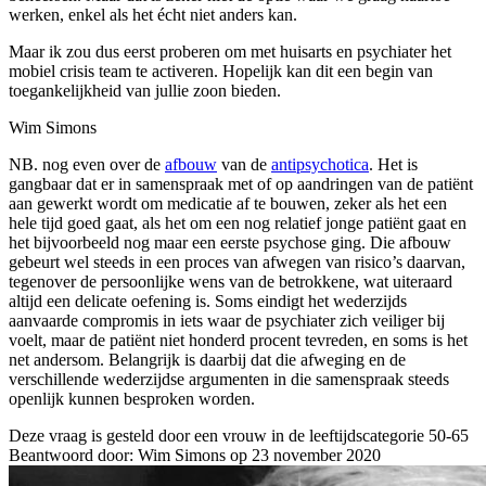
werken, enkel als het écht niet anders kan.
Maar ik zou dus eerst proberen om met huisarts en psychiater het
mobiel crisis team te activeren. Hopelijk kan dit een begin van
toegankelijkheid van jullie zoon bieden.
Wim Simons
NB. nog even over de
afbouw
van de
antipsychotica
. Het is
gangbaar dat er in samenspraak met of op aandringen van de patiënt
aan gewerkt wordt om medicatie af te bouwen, zeker als het een
hele tijd goed gaat, als het om een nog relatief jonge patiënt gaat en
het bijvoorbeeld nog maar een eerste psychose ging. Die afbouw
gebeurt wel steeds in een proces van afwegen van risico’s daarvan,
tegenover de persoonlijke wens van de betrokkene, wat uiteraard
altijd een delicate oefening is. Soms eindigt het wederzijds
aanvaarde compromis in iets waar de psychiater zich veiliger bij
voelt, maar de patiënt niet honderd procent tevreden, en soms is het
net andersom. Belangrijk is daarbij dat die afweging en de
verschillende wederzijdse argumenten in die samenspraak steeds
openlijk kunnen besproken worden.
Deze vraag is gesteld door een vrouw in de leeftijdscategorie 50-65
Beantwoord door: Wim Simons op 23 november 2020