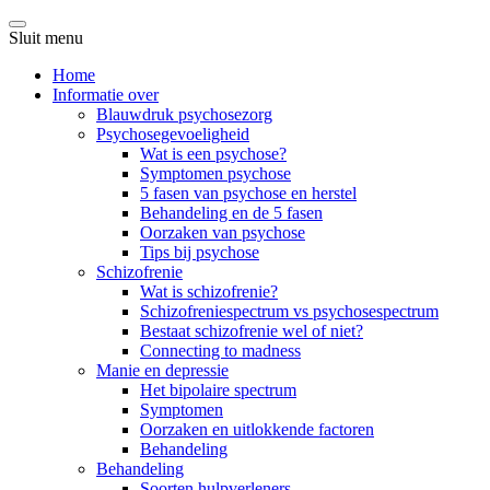
Sluit menu
Home
Informatie over
Blauwdruk psychosezorg
Psychosegevoeligheid
Wat is een psychose?
Symptomen psychose
5 fasen van psychose en herstel
Behandeling en de 5 fasen
Oorzaken van psychose
Tips bij psychose
Schizofrenie
Wat is schizofrenie?
Schizofreniespectrum vs psychosespectrum
Bestaat schizofrenie wel of niet?
Connecting to madness
Manie en depressie
Het bipolaire spectrum
Symptomen
Oorzaken en uitlokkende factoren
Behandeling
Behandeling
Soorten hulpverleners