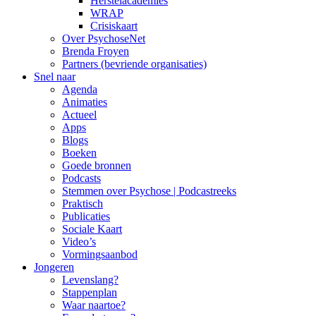
Herstelacademies
WRAP
Crisiskaart
Over PsychoseNet
Brenda Froyen
Partners (bevriende organisaties)
Snel naar
Agenda
Animaties
Actueel
Apps
Blogs
Boeken
Goede bronnen
Podcasts
Stemmen over Psychose | Podcastreeks
Praktisch
Publicaties
Sociale Kaart
Video’s
Vormingsaanbod
Jongeren
Levenslang?
Stappenplan
Waar naartoe?