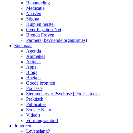
Behandeling
Medicatie
Naasten
Stigma
Hulp en herstel
Over PsychoseNet
Brenda Froyen
Partners (bevriende organisaties)
Snel naar
Agenda
Animaties
Actueel
Apps
Blogs
Boeken
Goede bronnen
Podcasts
Stemmen over Psychose | Podcastreeks
Praktisch
Publicaties
Sociale Kaart
Video's
Vormingsaanbod
Jongeren
Levenslang?