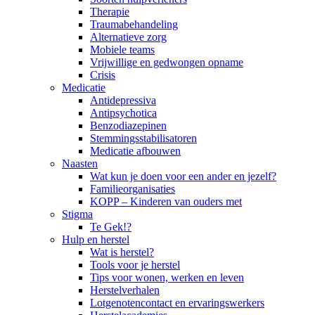
Therapie
Traumabehandeling
Alternatieve zorg
Mobiele teams
Vrijwillige en gedwongen opname
Crisis
Medicatie
Antidepressiva
Antipsychotica
Benzodiazepinen
Stemmingsstabilisatoren
Medicatie afbouwen
Naasten
Wat kun je doen voor een ander en jezelf?
Familieorganisaties
KOPP – Kinderen van ouders met
Stigma
Te Gek!?
Hulp en herstel
Wat is herstel?
Tools voor je herstel
Tips voor wonen, werken en leven
Herstelverhalen
Lotgenotencontact en ervaringswerkers