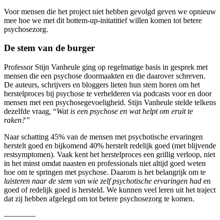
Voor mensen die het project niet hebben gevolgd geven we opnieuw
mee hoe we met dit bottem-up-initatitief willen komen tot betere
psychosezorg.
De stem van de burger
Professor Stijn Vanheule ging op regelmatige basis in gesprek met
mensen die een psychose doormaakten en die daarover schreven.
De auteurs, schrijvers en bloggers lieten hun stem horen om het
herstelproces bij psychose te verhelderen via podcasts voor en door
mensen met een psychosegevoeligheid. Stijn Vanheule stelde telkens
dezelfde vraag
,
“
Wat is een psychose en wat helpt om eruit te
raken?”
Naar schatting 45% van de mensen met psychotische ervaringen
herstelt goed en bijkomend 40% herstelt redelijk goed (met blijvende
restsymptomen). Vaak kent het herstelproces een grillig verloop, niet
in het minst omdat naasten en professionals niet altijd goed weten
hoe om te springen met psychose. Daarom is het belangrijk om te
luisteren naar de stem van wie zelf psychotische ervaringen had
en
goed of redelijk goed is hersteld. We kunnen veel leren uit het traject
dat zij hebben afgelegd om tot betere psychosezorg te komen.
————