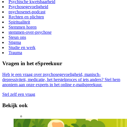
Psychische kwetsbaarheid
Psychosegevoeligheid
psychosenet-podcast
Rechten en plichten
Spiritualiteit
Stemmen horen
stemmen-over-psychose
Steun ons
Stigma
Studie en werk
Trauma
Vragen in het eSpreekuur
Heb je een vraag over psychosegevoeligheid, manisch-
depressiviteit, medicatie, het herstelproces of iets anders? Stel hem
anoniem aan onze experts in het online e-mailspreekuur.
Stel zelf een vraag
Bekijk ook