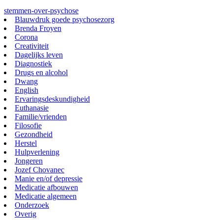
stemmen-over-psychose
Blauwdruk goede psychosezorg
Brenda Froyen
Corona
Creativiteit
Dagelijks leven
Diagnostiek
Drugs en alcohol
Dwang
English
Ervaringsdeskundigheid
Euthanasie
Familie/vrienden
Filosofie
Gezondheid
Herstel
Hulpverlening
Jongeren
Jozef Chovanec
Manie en/of depressie
Medicatie afbouwen
Medicatie algemeen
Onderzoek
Overig