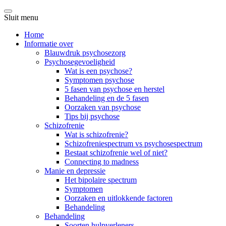
Sluit menu
Home
Informatie over
Blauwdruk psychosezorg
Psychosegevoeligheid
Wat is een psychose?
Symptomen psychose
5 fasen van psychose en herstel
Behandeling en de 5 fasen
Oorzaken van psychose
Tips bij psychose
Schizofrenie
Wat is schizofrenie?
Schizofreniespectrum vs psychosespectrum
Bestaat schizofrenie wel of niet?
Connecting to madness
Manie en depressie
Het bipolaire spectrum
Symptomen
Oorzaken en uitlokkende factoren
Behandeling
Behandeling
Soorten hulpverleners