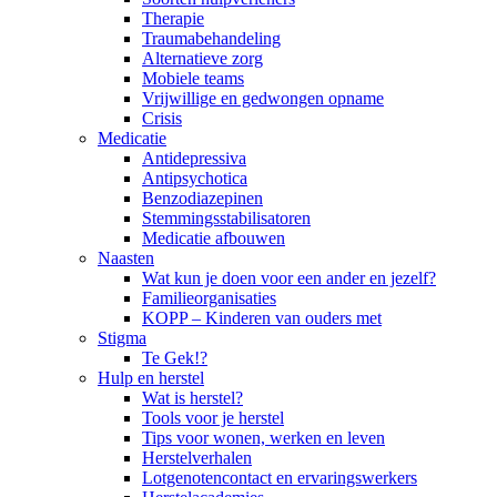
Therapie
Traumabehandeling
Alternatieve zorg
Mobiele teams
Vrijwillige en gedwongen opname
Crisis
Medicatie
Antidepressiva
Antipsychotica
Benzodiazepinen
Stemmingsstabilisatoren
Medicatie afbouwen
Naasten
Wat kun je doen voor een ander en jezelf?
Familieorganisaties
KOPP – Kinderen van ouders met
Stigma
Te Gek!?
Hulp en herstel
Wat is herstel?
Tools voor je herstel
Tips voor wonen, werken en leven
Herstelverhalen
Lotgenotencontact en ervaringswerkers