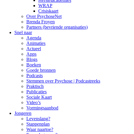
Herstelacademies
WRAP
Crisiskaart
Over PsychoseNet
Brenda Froyen
Partners (bevriende organisaties)
Snel naar
Agenda
Animaties
Actueel
Apps
Blogs
Boeken
Goede bronnen
Podcasts
Stemmen over Psychose | Podcastreeks
Praktisch
Publicaties
Sociale Kaart
Video’s
Vormingsaanbod
Jongeren
Levenslang?
Stappenplan
Waar naartoe?