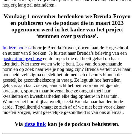
nog erg lang zal nazinderen.
Vandaag 1 november herdenken we Brenda Froyen
en publiceren we de podcast die in maart 2023
opgenomen werd in het kader van het project
‘stemmen over psychose’.
In deze podcast
hoor je Brenda Froyen, docent aan de Hogeschool
en auteur van 9 boeken. Je luistert naar Brenda’s beleving van een
postpartum psychose
en de impact die dat heeft gehad op haar
identiteit. Niet meer weten wie je bent. Los van de zogenaamde
norm en op zoek naar wie je nog mag zijn? Brenda vertelt over haar
boosheid, zelfstigma en stelt het biomedisch discours binnen de
geestelijke gezondheidszorg in vraag. Ze legt uit hoe herstellen
gelijk is aan taal zoeken, aandacht hebben voor onderliggende
kwetsuren, sporten maar bovenal hoe ze omgaat met haar
kwaliteiten en kwetsbaarheden elke dag opnieuw in haar tuin.
Wanneer het hoofd ijl aanvoelt, steekt Brenda haar handen in de
aarde. Tegelijkertijd vraagt ze zich af of we niet beter voor elkaar
moeten zorgen, want geestelijke gezondheid is van ons allemaal.
Via
deze link
kan je de podcast beluisteren.