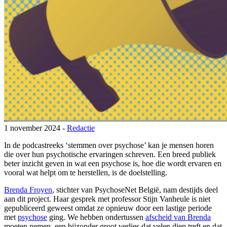
1 november 2024 -
Redactie
In de podcastreeks ‘stemmen over psychose’ kan je mensen horen
die over hun psychotische ervaringen schreven. Een breed publiek
beter inzicht geven in wat een psychose is, hoe die wordt ervaren en
vooral wat helpt om te herstellen, is de doelstelling.
Brenda Froyen
, stichter van PsychoseNet België, nam destijds deel
aan dit project. Haar gesprek met professor Stijn Vanheule is niet
gepubliceerd geweest omdat ze opnieuw door een lastige periode
met
psychose
ging. We hebben ondertussen
afscheid van Brenda
moeten nemen, een bijzonder groot verlies dat velen diep treft en dat