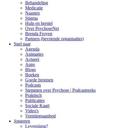
Behandeling
Medicatie
Naasten
Stigma
Hulp en herstel
Over PsychoseNet
Brenda Froyen
Partners (bevriende organisaties)
Snel naar
Agenda
Animaties
Actueel
Apps
Blogs
Boeken
Goede bronnen
Podcasts
Stemmen over Psychose | Podcastreeks
Praktisch
Publicaties
Sociale Kaart
Video's
Vormingsaanbod
Jongeren
Levenslang?