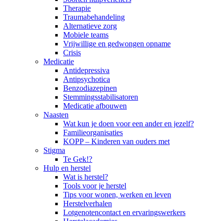
Therapie
Traumabehandeling
Alternatieve zorg
Mobiele teams
Vrijwillige en gedwongen opname
Crisis
Medicatie
Antidepressiva
Antipsychotica
Benzodiazepinen
Stemmingsstabilisatoren
Medicatie afbouwen
Naasten
Wat kun je doen voor een ander en jezelf?
Familieorganisaties
KOPP – Kinderen van ouders met
Stigma
Te Gek!?
Hulp en herstel
Wat is herstel?
Tools voor je herstel
Tips voor wonen, werken en leven
Herstelverhalen
Lotgenotencontact en ervaringswerkers