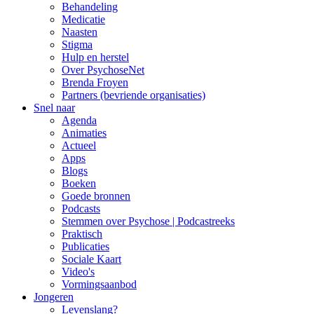
Behandeling
Medicatie
Naasten
Stigma
Hulp en herstel
Over PsychoseNet
Brenda Froyen
Partners (bevriende organisaties)
Snel naar
Agenda
Animaties
Actueel
Apps
Blogs
Boeken
Goede bronnen
Podcasts
Stemmen over Psychose | Podcastreeks
Praktisch
Publicaties
Sociale Kaart
Video's
Vormingsaanbod
Jongeren
Levenslang?