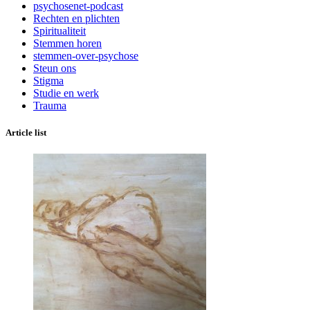
psychosenet-podcast
Rechten en plichten
Spiritualiteit
Stemmen horen
stemmen-over-psychose
Steun ons
Stigma
Studie en werk
Trauma
Article list