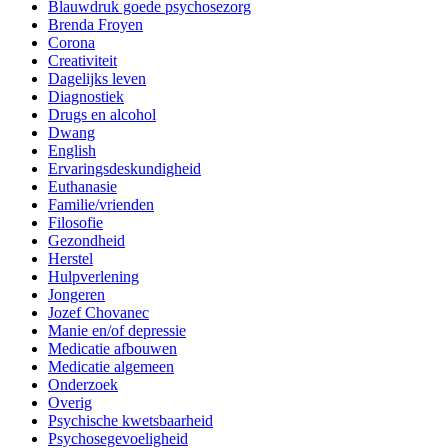
Blauwdruk goede psychosezorg
Brenda Froyen
Corona
Creativiteit
Dagelijks leven
Diagnostiek
Drugs en alcohol
Dwang
English
Ervaringsdeskundigheid
Euthanasie
Familie/vrienden
Filosofie
Gezondheid
Herstel
Hulpverlening
Jongeren
Jozef Chovanec
Manie en/of depressie
Medicatie afbouwen
Medicatie algemeen
Onderzoek
Overig
Psychische kwetsbaarheid
Psychosegevoeligheid