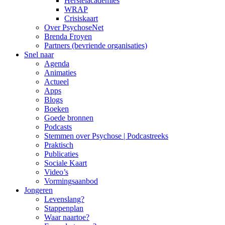
Herstelacademies
WRAP
Crisiskaart
Over PsychoseNet
Brenda Froyen
Partners (bevriende organisaties)
Snel naar
Agenda
Animaties
Actueel
Apps
Blogs
Boeken
Goede bronnen
Podcasts
Stemmen over Psychose | Podcastreeks
Praktisch
Publicaties
Sociale Kaart
Video’s
Vormingsaanbod
Jongeren
Levenslang?
Stappenplan
Waar naartoe?