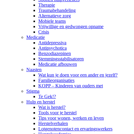
Therapie
Traumabehandeling
Alternatieve zorg
Mobiele teams
Vrijwillige en gedwongen opname
Crisis
Medicatie
Antidepressiva
Antipsychotica
Benzodiazepinen
Stemmingsstabilisatoren
Medicatie afbouwen
Naasten
Wat kun je doen voor een ander en jezelf?
Familieorganisaties
KOPP – Kinderen van ouders met
Stigma
Te Gek!?
Hulp en herstel
Wat is herstel?
Tools voor je herstel
Tips voor wonen, werken en leven
Herstelverhalen
Lotgenotencontact en ervaringswerkers