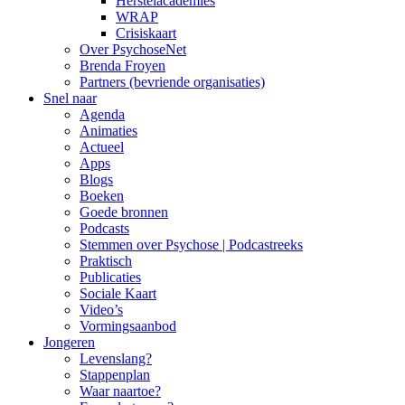
Herstelacademies
WRAP
Crisiskaart
Over PsychoseNet
Brenda Froyen
Partners (bevriende organisaties)
Snel naar
Agenda
Animaties
Actueel
Apps
Blogs
Boeken
Goede bronnen
Podcasts
Stemmen over Psychose | Podcastreeks
Praktisch
Publicaties
Sociale Kaart
Video’s
Vormingsaanbod
Jongeren
Levenslang?
Stappenplan
Waar naartoe?