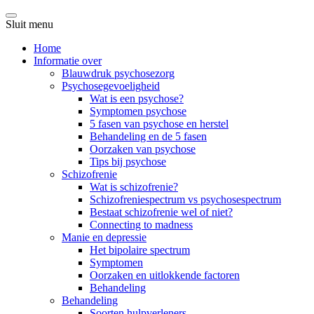
Sluit menu
Home
Informatie over
Blauwdruk psychosezorg
Psychosegevoeligheid
Wat is een psychose?
Symptomen psychose
5 fasen van psychose en herstel
Behandeling en de 5 fasen
Oorzaken van psychose
Tips bij psychose
Schizofrenie
Wat is schizofrenie?
Schizofreniespectrum vs psychosespectrum
Bestaat schizofrenie wel of niet?
Connecting to madness
Manie en depressie
Het bipolaire spectrum
Symptomen
Oorzaken en uitlokkende factoren
Behandeling
Behandeling
Soorten hulpverleners