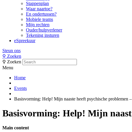
Stappenplan
Waar naartoe?
En ondertussen?
Mobiele teams
Mijn rechten
Ouder/hulpverlener
Tekening insturen
eSpreekuur
Steun ons
⚲
Zoeken
⚲
Zoeken
Menu
Home
Events
Basisvorming: Help! Mijn naaste heeft psychische problemen –
Basisvorming: Help! Mijn naast
Main content