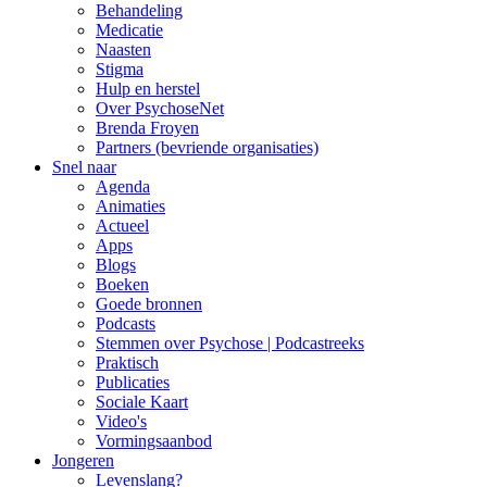
Behandeling
Medicatie
Naasten
Stigma
Hulp en herstel
Over PsychoseNet
Brenda Froyen
Partners (bevriende organisaties)
Snel naar
Agenda
Animaties
Actueel
Apps
Blogs
Boeken
Goede bronnen
Podcasts
Stemmen over Psychose | Podcastreeks
Praktisch
Publicaties
Sociale Kaart
Video's
Vormingsaanbod
Jongeren
Levenslang?