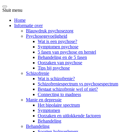
Sluit menu
Home
Informatie over
Blauwdruk psychosezorg
Psychosegevoeligheid
Wat is een psychose?
Symptomen psychose
5 fasen van psychose en herstel
Behandeling en de 5 fasen
Oorzaken van psychose
Tips bij psychose
Schizofrenie
Wat is schizofrenie?
Schizofreniespectrum vs psychosespectrum
Bestaat schizofrenie wel of niet?
Connecting to madness
Manie en depressie
Het bipolaire spectrum
Symptomen
Oorzaken en uitlokkende factoren
Behandeling
Behandeling
Soorten hulpverleners