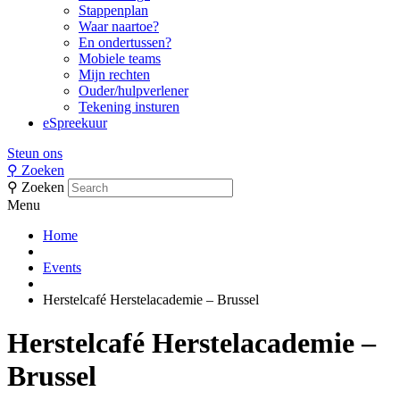
Stappenplan
Waar naartoe?
En ondertussen?
Mobiele teams
Mijn rechten
Ouder/hulpverlener
Tekening insturen
eSpreekuur
Steun ons
⚲
Zoeken
⚲
Zoeken
Menu
Home
Events
Herstelcafé Herstelacademie – Brussel
Herstelcafé Herstelacademie –
Brussel