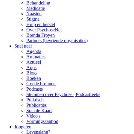
Behandeling
Medicatie
Naasten
Stigma
Hulp en herstel
Over PsychoseNet
Brenda Froyen
Partners (bevriende organisaties)
Snel naar
Agenda
Animaties
Actueel
Apps
Blogs
Boeken
Goede bronnen
Podcasts
Stemmen over Psychose | Podcastreeks
Praktisch
Publicaties
Sociale Kaart
Video's
Vormingsaanbod
Jongeren
Levenslang?