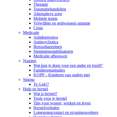
Therapie
Traumabehandeling
Alternatieve zorg
Mobiele teams
Vrijwillige en gedwongen opname
Crisis
Medicatie
Antidepressiva
Antipsychotica
Benzodiazepinen
Stemmingsstabilisatoren
Medicatie afbouwen
Naasten
Wat kun je doen voor een ander en jezelf?
Familieorganisaties
KOPP – Kinderen van ouders met
Stigma
Te Gek!?
Hulp en herstel
Wat is herstel?
Tools voor je herstel
Tips voor wonen, werken en leven
Herstelverhalen
Lotgenotencontact en ervaringswerkers