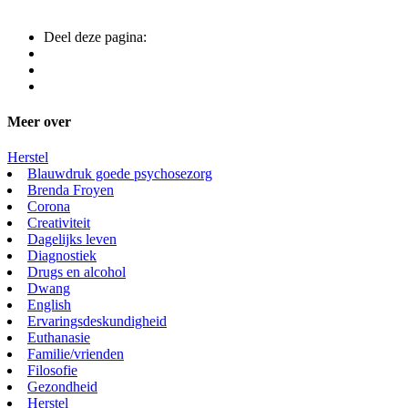
Deel deze pagina:
Meer over
Herstel
Blauwdruk goede psychosezorg
Brenda Froyen
Corona
Creativiteit
Dagelijks leven
Diagnostiek
Drugs en alcohol
Dwang
English
Ervaringsdeskundigheid
Euthanasie
Familie/vrienden
Filosofie
Gezondheid
Herstel