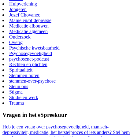
Hulpverlening
Jongeren
Jozef Chovanec
Manie en/of depressie
Medicatie afbouwen
Medicatie algemeen
Onderzoek
Overig
Psychische kwetsbaarheid
Psychosegevoeligheid
psychosenet-podcast
Rechten en plichten
Spiritualiteit
Stemmen horen
stemmen-over-psychose
Steun ons
Stigma
Studie en werk
Trauma
Vragen in het eSpreekuur
Heb je een vraag over psychosegevoeligheid, manisch-
depressiviteit, medicatie, het herstelproces of iets anders? Stel hem