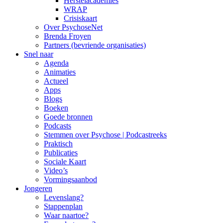
Herstelacademies
WRAP
Crisiskaart
Over PsychoseNet
Brenda Froyen
Partners (bevriende organisaties)
Snel naar
Agenda
Animaties
Actueel
Apps
Blogs
Boeken
Goede bronnen
Podcasts
Stemmen over Psychose | Podcastreeks
Praktisch
Publicaties
Sociale Kaart
Video’s
Vormingsaanbod
Jongeren
Levenslang?
Stappenplan
Waar naartoe?