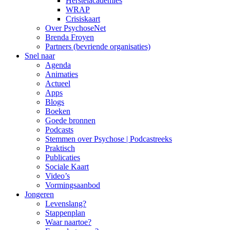
Herstelacademies
WRAP
Crisiskaart
Over PsychoseNet
Brenda Froyen
Partners (bevriende organisaties)
Snel naar
Agenda
Animaties
Actueel
Apps
Blogs
Boeken
Goede bronnen
Podcasts
Stemmen over Psychose | Podcastreeks
Praktisch
Publicaties
Sociale Kaart
Video’s
Vormingsaanbod
Jongeren
Levenslang?
Stappenplan
Waar naartoe?