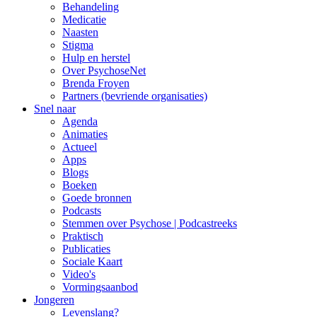
Behandeling
Medicatie
Naasten
Stigma
Hulp en herstel
Over PsychoseNet
Brenda Froyen
Partners (bevriende organisaties)
Snel naar
Agenda
Animaties
Actueel
Apps
Blogs
Boeken
Goede bronnen
Podcasts
Stemmen over Psychose | Podcastreeks
Praktisch
Publicaties
Sociale Kaart
Video's
Vormingsaanbod
Jongeren
Levenslang?