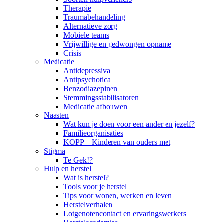
Therapie
Traumabehandeling
Alternatieve zorg
Mobiele teams
Vrijwillige en gedwongen opname
Crisis
Medicatie
Antidepressiva
Antipsychotica
Benzodiazepinen
Stemmingsstabilisatoren
Medicatie afbouwen
Naasten
Wat kun je doen voor een ander en jezelf?
Familieorganisaties
KOPP – Kinderen van ouders met
Stigma
Te Gek!?
Hulp en herstel
Wat is herstel?
Tools voor je herstel
Tips voor wonen, werken en leven
Herstelverhalen
Lotgenotencontact en ervaringswerkers