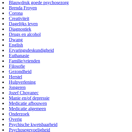
Blauwdruk goede psychosezorg
Brenda Froyen
Corona
Creativiteit
Dagelijks leven
Diagnostiek
Drugs en alcohol
Dwang
English
Ervaringsdeskundigheid
Euthanasie
Familie/vrienden
Filosofie
Gezondheid
Herstel
Hulpverlening
Jongeren
Jozef Chovanec
Manie en/of depressie
Medicatie afbouwen
Medicatie algemeen
Onderzoek
Overig
Psychische kwetsbaarheid
Psychosegevoeligheid